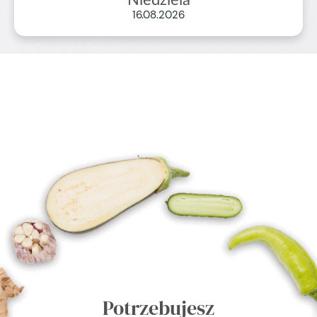
Niedziela
od
16.08.2026
91
ZAMÓW TERAZ
zł
za dzień
od
91
ZAMÓW TERAZ
zł
za dzień
Potrzebujesz