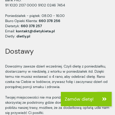
Bank PKO:
91 1020 2137 0000 9102 0246 7454
Poniedziałek - piątek: 08.00 - 16.00
Biuro Opieki Klienta:
660 378 256
Dietetyk:
660 378 257
Email:
kontakt@dietykieta.pl
Dietly:
dietly.pl
Dostawy
Dowozimy zawsze dzień wcześniej. Czyli dietę z poniedziałku,
dostarczamy w niedzielę, z wtorku w poniedziałek itd. Dzięki
temu nie musisz wstawać o 4 rano, aby odebrać dietę. Rano
czeka na Ciebie w lodówce, zrywasz folię i zaczynasz dzień od
porządnej porcji smaku i zdrowia.
Twojej miejscowości nie ma poniżej? Skontaktuj się z nami lub
skorzystaj ze podstrony
gdzie dowozimy
Jeśli mieszkasz w
pobliżu naszej trasy, możliwe, że za dodatkową opłatą uda nam
się przywieźć Ci posiłki.