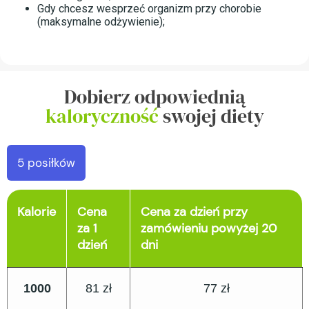
Gdy chcesz wesprzeć organizm przy chorobie
(maksymalne odżywienie);
Dobierz odpowiednią
kaloryczność
swojej diety
5 posiłków
Kalorie
Cena
Cena za dzień przy
za 1
zamówieniu powyżej 20
dzień
dni
1000
81 zł
77 zł