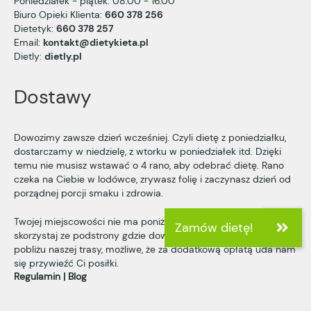
Poniedziałek - piątek: 08.00 - 16.00
Biuro Opieki Klienta:
660 378 256
Dietetyk:
660 378 257
Email:
kontakt@dietykieta.pl
Dietly:
dietly.pl
Dostawy
Dowozimy zawsze dzień wcześniej. Czyli dietę z poniedziałku,
dostarczamy w niedzielę, z wtorku w poniedziałek itd. Dzięki
temu nie musisz wstawać o 4 rano, aby odebrać dietę. Rano
czeka na Ciebie w lodówce, zrywasz folię i zaczynasz dzień od
porządnej porcji smaku i zdrowia.
Twojej miejscowości nie ma poniżej? Skontaktuj się z nami lub
skorzystaj ze podstrony
gdzie dowozimy
Jeśli mieszkasz w
pobliżu naszej trasy, możliwe, że za dodatkową opłatą uda nam
się przywieźć Ci posiłki.
Regulamin
Blog