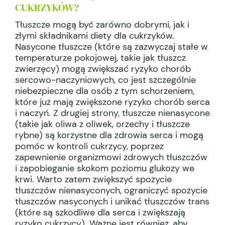
CUKRZYKÓW?
Tłuszcze mogą być zarówno dobrymi, jak i
złymi składnikami diety dla cukrzyków.
Nasycone tłuszcze (które są zazwyczaj stałe w
temperaturze pokojowej, takie jak tłuszcz
zwierzęcy) mogą zwiększać ryzyko chorób
sercowo-naczyniowych, co jest szczególnie
niebezpieczne dla osób z tym schorzeniem,
które już mają zwiększone ryzyko chorób serca
i naczyń. Z drugiej strony, tłuszcze nienasycone
(takie jak oliwa z oliwek, orzechy i tłuszcze
rybne) są korzystne dla zdrowia serca i mogą
pomóc w kontroli cukrzycy, poprzez
zapewnienie organizmowi zdrowych tłuszczów
i zapobieganie skokom poziomu glukozy we
krwi. Warto zatem zwiększyć spożycie
tłuszczów nienasyconych, ograniczyć spożycie
tłuszczów nasyconych i unikać tłuszczów trans
(które są szkodliwe dla serca i zwiększają
ryzyko cukrzycy). Ważne jest również, aby