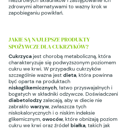
niezdrowych składników i zastępowanie ich
zdrowymi alternatywami to ważny krok w
zapobieganiu powikłań.
JAKIE SĄ NAJLEPSZE PRODUKTY
SPOŻYWCZE DLA CUKRZYKÓW?
Cukrzyca
jest chorobą metaboliczną, która
charakteryzuje się podwyższonym poziomem
cukru we krwi. W przypadku cukrzyków
szczególnie ważna jest
dieta
, która powinna
być oparta na produktach
niskoglikemicznych
, łatwo przyswajalnych i
bogatych w składniki odżywcze. Doświadczeni
diabetolodzy
zalecają, aby w diecie nie
zabrakło
warzyw
, zwłaszcza tych
niskokalorycznych i o niskim indeksie
glikemicznym,
owoców
, które obniżają poziom
cukru we krwi oraz źródeł
białka
, takich jak