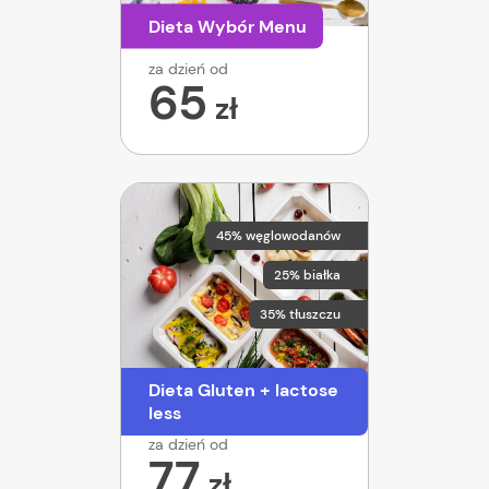
Dieta Wybór Menu
za dzień od
65
zł
45% węglowodanów
25% białka
35% tłuszczu
Dieta Gluten + lactose
less
za dzień od
77
zł