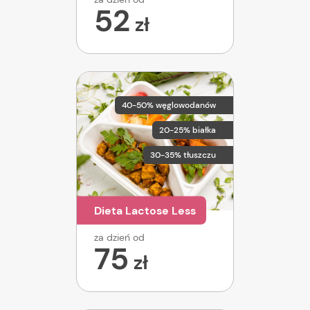
52
zł
40-50% węglowodanów
20-25% białka
30-35% tłuszczu
Dieta Lactose Less
za dzień od
75
zł