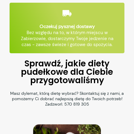
Oczekuj pysznej dostawy
Bez względu na to, w którym miejscu w
Zabierzowie, dostarczymy Twoje jedzenie na
czas - zawsze świeże i gotowe do spożycia.
Sprawdź, jakie diety
pudełkowe dla Ciebie
przygotowaliśmy
Masz dylemat, którą dietę wybrać? Skontaktuj się z nami, a
pomożemy Ci dobrać najlepszą dietę do Twoich potrzeb!
Zadzwoń:
570 819 305