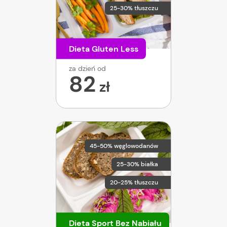
25-30% tłuszczu
Dieta Gluten Less
za dzień od
82
zł
45-50% węglowodanów
25-30% białka
20-25% tłuszczu
Dieta Sport Bez Nabiału