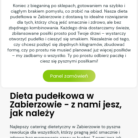
Koniec z bieganiną po sklepach, gotowaniem na szybko i
ciągłym brakiem pomysłu, co zrobić na obiad. Nasza dieta
pudełkowa w Zabierzowie z dostawą to idealne rozwiązanie
dla tych, którzy chcą jeść smacznie i zdrowo, ale bez
zbędnego kombinowania. Każdego dnia dostarczamy świeże,
zbilansowane posiłki prosto pod Twoje drzwi – wystarczy
otworzyć pudełko i cieszyć się smakiem. Niezależnie od tego,
czy chcesz pozbyć się zbędnych kilogramów, zbudować
formę, czy po prostu nie musieć planować już więcej posiłków
– my zadbamy o wszystko. Ty po prostu odbierz paczkę i
ciesz się pysznymi posiłkami!
Panel zamówień
Dieta pudełkowa w
Zabierzowie - z nami jesz,
jak należy
Najlepszy catering dietetyczny w Zabierzowie to pyszna
rewolucja dla wszystkich, którzy pragną jeść smacznie i
zdrowo bez marnowania czasu w kuchni. Z nami jesz, jak