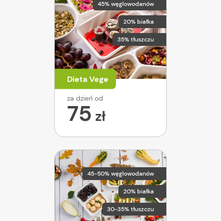
45% węglowodanów
20% białka
35% tłuszczu
Dieta Vege
za dzień od
75
zł
45-50% węglowodanów
20% białka
30-35% tłuszczu