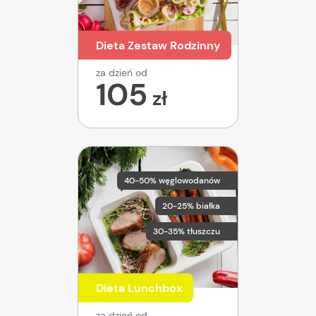
Dieta Zestaw Rodzinny
za dzień od
105
zł
40-50% węglowodanów
20-25% białka
30-35% tłuszczu
Dieta Lunchbox
za dzień od