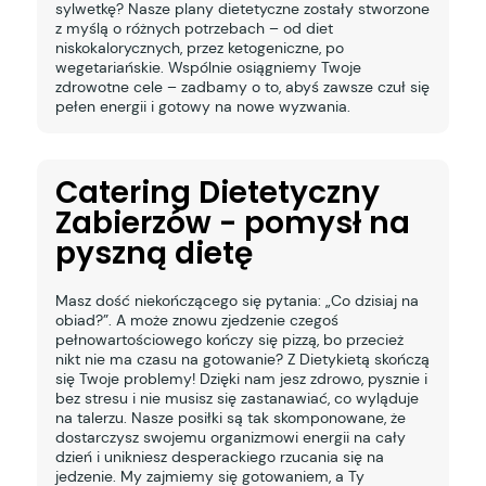
sylwetkę? Nasze plany dietetyczne zostały stworzone
z myślą o różnych potrzebach – od diet
niskokalorycznych, przez ketogeniczne, po
wegetariańskie. Wspólnie osiągniemy Twoje
zdrowotne cele – zadbamy o to, abyś zawsze czuł się
pełen energii i gotowy na nowe wyzwania.
Catering Dietetyczny
Zabierzów - pomysł na
pyszną dietę
Masz dość niekończącego się pytania: „Co dzisiaj na
obiad?”. A może znowu zjedzenie czegoś
pełnowartościowego kończy się pizzą, bo przecież
nikt nie ma czasu na gotowanie? Z Dietykietą skończą
się Twoje problemy! Dzięki nam jesz zdrowo, pysznie i
bez stresu i nie musisz się zastanawiać, co wyląduje
na talerzu. Nasze posiłki są tak skomponowane, że
dostarczysz swojemu organizmowi energii na cały
dzień i unikniesz desperackiego rzucania się na
jedzenie. My zajmiemy się gotowaniem, a Ty