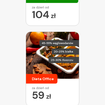
za dzień od
104
zł
45-55% węglowodanów
20-25% białka
25-30% tłuszczu
Dieta Office
za dzień od
59
zł