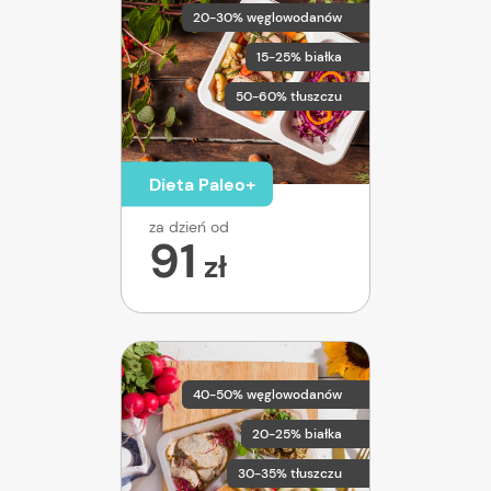
20-30% węglowodanów
15-25% białka
50-60% tłuszczu
Dieta Paleo+
za dzień od
91
zł
40-50% węglowodanów
20-25% białka
30-35% tłuszczu