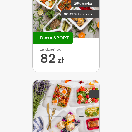
25% białka
30-35% tłuszczu
Dieta SPORT
za dzień od
82
zł