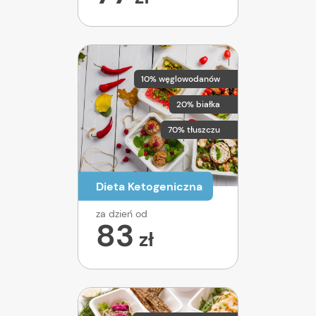
10% węglowodanów
20% białka
70% tłuszczu
Dieta Ketogeniczna
za dzień od
83
zł