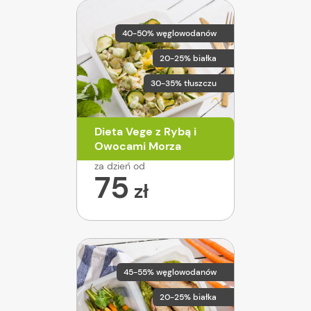
40-50% węglowodanów
20-25% białka
30-35% tłuszczu
Dieta Vege z Rybą i
Owocami Morza
za dzień od
75
zł
45-55% węglowodanów
20-25% białka