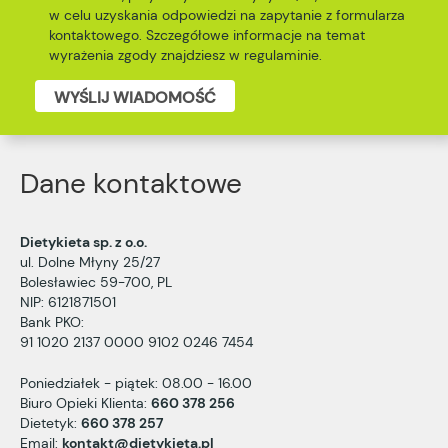
w celu uzyskania odpowiedzi na zapytanie z formularza
kontaktowego. Szczegółowe informacje na temat
wyrażenia zgody znajdziesz w
regulaminie
.
WYŚLIJ WIADOMOŚĆ
Dane kontaktowe
Dietykieta sp. z o.o.
ul. Dolne Młyny 25/27
Bolesławiec 59-700, PL
NIP: 6121871501
Bank PKO:
91 1020 2137 0000 9102 0246 7454
Poniedziałek - piątek: 08.00 - 16.00
Biuro Opieki Klienta:
660 378 256
Dietetyk:
660 378 257
Email:
kontakt@dietykieta.pl