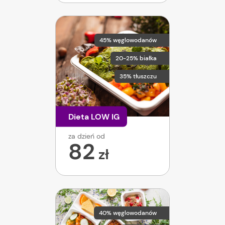
45% węglowodanów
20-25% białka
35% tłuszczu
Dieta LOW IG
za dzień od
82
zł
40% węglowodanów