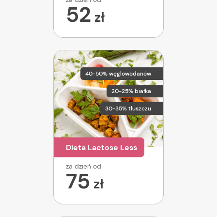
52
zł
40-50% węglowodanów
20-25% białka
30-35% tłuszczu
Dieta Lactose Less
za dzień od
75
zł