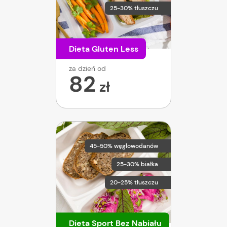
25-30% tłuszczu
Dieta Gluten Less
za dzień od
82
zł
45-50% węglowodanów
25-30% białka
20-25% tłuszczu
Dieta Sport Bez Nabiału