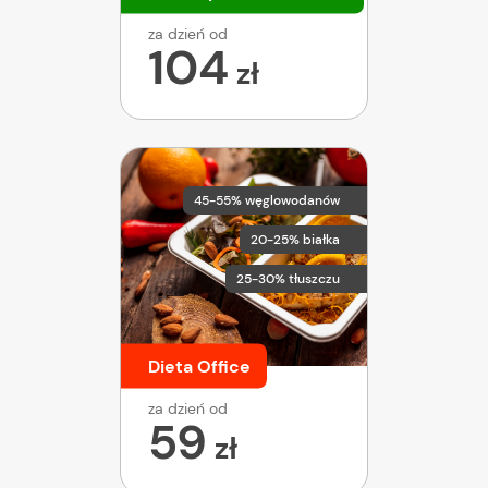
za dzień od
104
zł
45-55% węglowodanów
20-25% białka
25-30% tłuszczu
Dieta Office
za dzień od
59
zł