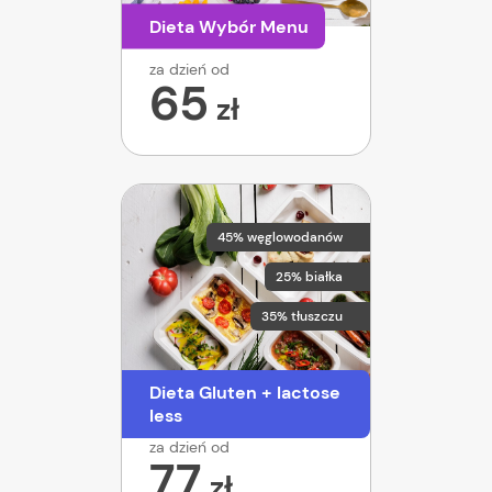
Dieta Wybór Menu
za dzień od
65
zł
45% węglowodanów
25% białka
35% tłuszczu
Dieta Gluten + lactose
less
za dzień od
77
zł