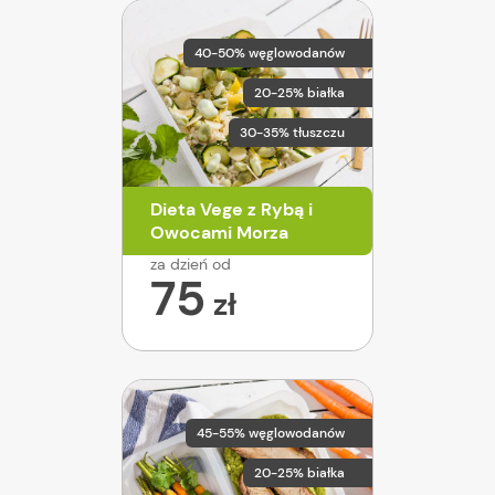
40-50% węglowodanów
20-25% białka
30-35% tłuszczu
Dieta Vege z Rybą i
Owocami Morza
za dzień od
75
zł
45-55% węglowodanów
20-25% białka