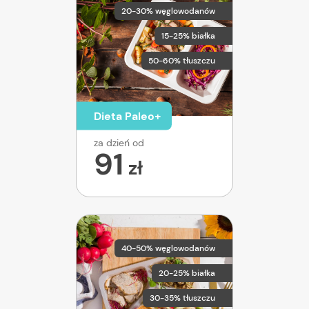
20-30% węglowodanów
15-25% białka
50-60% tłuszczu
Dieta Paleo+
za dzień od
91
zł
40-50% węglowodanów
20-25% białka
30-35% tłuszczu