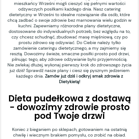
mieszkańcy Wrześni mogli cieszyć się pełnymi wartości
odżywczych posiłkami każdego dnia. Nasz catering
dietetyczny w Wrześni to idealne rozwiązanie dla osób, które
chcą zadbać o swoje zdrowie bez marnowania wielu godzin w
kuchni. Zapewniamy różnorodne plany dietetyczne,
dostosowane do indywidualnych potrzeb, bez względu na to,
czy chcesz schudnąć, zbudować masę mięśniową, czy po
prostu zdrowo się odżywiać. Do Ciebie należy tylko
zamówienie cateringu dietetycznego, a my zajmiemy się
resztą. Dowozimy świeże, smaczne posiłki prosto pod drzwi,
pilnując tego, aby zdrowe odżywianie było przyjemnością.
Nie zwlekaj dłużej, wykonaj pierwszy krok do zdrowszego życia
już dziś! Sprawdź nasze plany i ciesz się pysznym jedzeniem
każdego dnia.
Zamów już dziś i odkryj smak zdrowia z
Dietykietą!
Dieta pudełkowa z dostawą
- dowozimy zdrowie prosto
pod Twoje drzwi
Koniec z bieganiem po sklepach, gotowaniem na ostatnią
chwilę i wiecznym brakiem pomysłu, co zrobić na obiad.