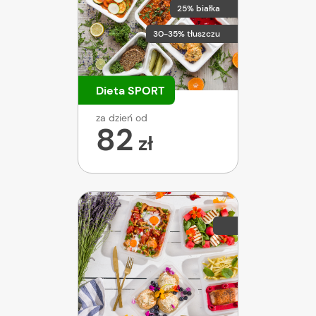
25% białka
30-35% tłuszczu
Dieta SPORT
za dzień od
82
zł