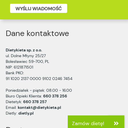
WYŚLIJ WIADOMOŚĆ
Dane kontaktowe
Dietykieta sp. z o.o.
ul. Dolne Młyny 25/27
Bolesławiec 59-700, PL
NIP: 6121871501
Bank PKO:
91 1020 2137 0000 9102 0246 7454
Poniedziałek - piątek: 08.00 - 16.00
Biuro Opieki Klienta:
660 378 256
Dietetyk:
660 378 257
Email:
kontakt@dietykieta.pl
Dietly:
dietly.pl