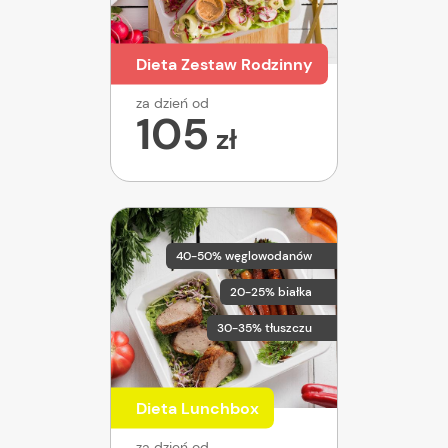
Dieta Zestaw Rodzinny
za dzień od
105
zł
40-50% węglowodanów
20-25% białka
30-35% tłuszczu
Dieta Lunchbox
za dzień od