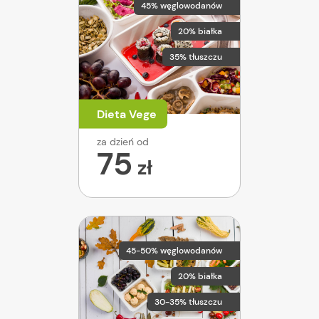
45% węglowodanów
20% białka
35% tłuszczu
Dieta Vege
za dzień od
75
zł
45-50% węglowodanów
20% białka
30-35% tłuszczu