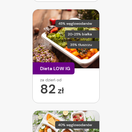
45% węglowodanów
20-25% białka
35% tłuszczu
Dieta LOW IG
za dzień od
82
zł
40% węglowodanów