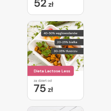
52
zł
40-50% węglowodanów
20-25% białka
30-35% tłuszczu
Dieta Lactose Less
za dzień od
75
zł