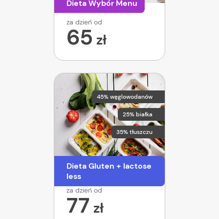
Dieta Wybór Menu
za dzień od
65
zł
45% węglowodanów
25% białka
35% tłuszczu
Dieta Gluten + lactose
less
za dzień od
77
zł