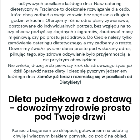
odżywczych posiłkami każdego dnia. Nasz catering
dietetyczny w Trzciance to doskonałe rozwiązanie dla osób,
które chcą zadbać o swoje zdrowie bez spędzania długich
godzin w kuchni. Oferujemy różnorodne plany żywieniowe,
dostosowane do indywidualnych potrzeb, bez względu na to,
czy chcesz pozbyć się zbędnych kilogramów, zbudować masę
mięśniową, czy po prostu jeść zdrowo. Do Ciebie należy tylko
zamówienie cateringu dietetycznego, a my zadbamy o resztę.
Dowozimy świeże, pyszne dania prosto pod wskazany adres,
pilnując tego, aby zdrowe odżywianie było przyjemnością, a
nie przykrym obowiązkiem.
Nie zwlekaj dłużej, zrób pierwszy krok do zdrowszego życia już
dziś! Sprawdź nasze diety i ciesz się pysznym jedzeniem
każdego dnia.
Zamów już teraz i rozsmakuj się w posiłkach od
Dietykiety!
Dieta pudełkowa z dostawą
- dowozimy zdrowie prosto
pod Twoje drzwi
Koniec z bieganiem po sklepach, gotowaniem na ostatnią
chwilę i wiecznym brakiem pomysłu, co zrobić na obiad.