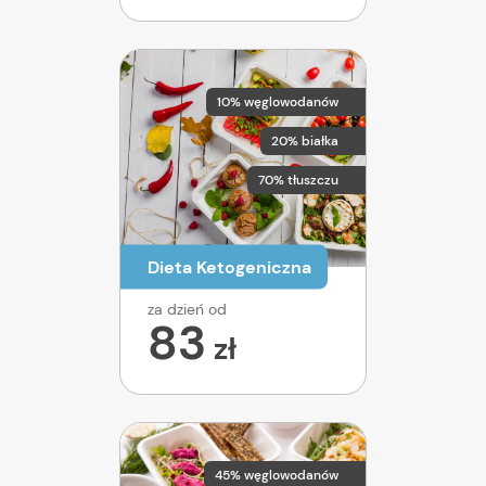
10% węglowodanów
20% białka
70% tłuszczu
Dieta Ketogeniczna
za dzień od
83
zł
45% węglowodanów