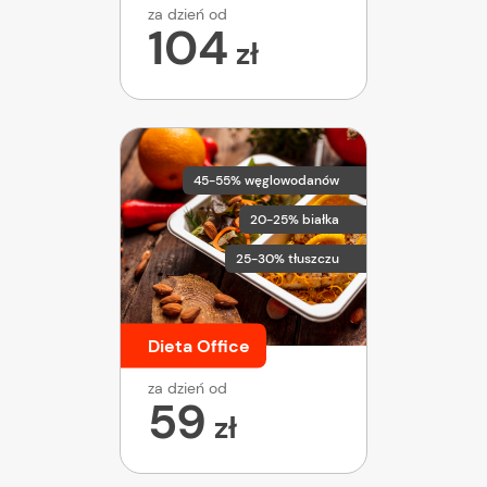
za dzień od
104
zł
45-55% węglowodanów
20-25% białka
25-30% tłuszczu
Dieta Office
za dzień od
59
zł