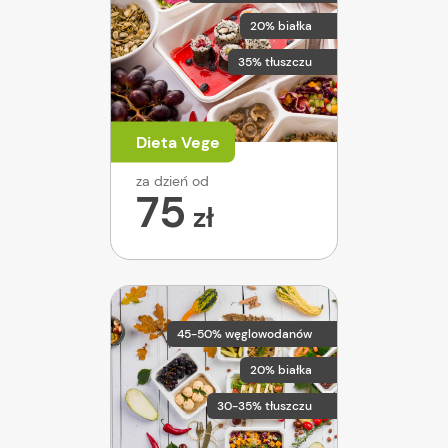
20% białka
35% tłuszczu
Dieta Vege
za dzień od
75
zł
45-50% węglowodanów
20% białka
30-35% tłuszczu