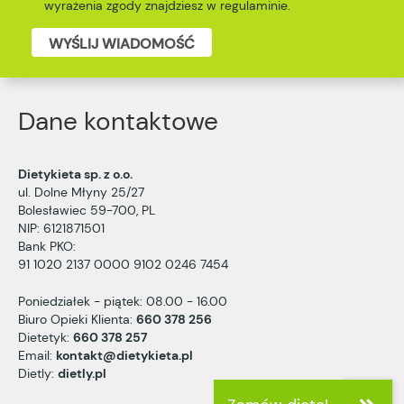
wyrażenia zgody znajdziesz w
regulaminie
.
WYŚLIJ WIADOMOŚĆ
Dane kontaktowe
Dietykieta sp. z o.o.
ul. Dolne Młyny 25/27
Bolesławiec 59-700, PL
NIP: 6121871501
Bank PKO:
91 1020 2137 0000 9102 0246 7454
Poniedziałek - piątek: 08.00 - 16.00
Biuro Opieki Klienta:
660 378 256
Dietetyk:
660 378 257
Email:
kontakt@dietykieta.pl
Dietly:
dietly.pl