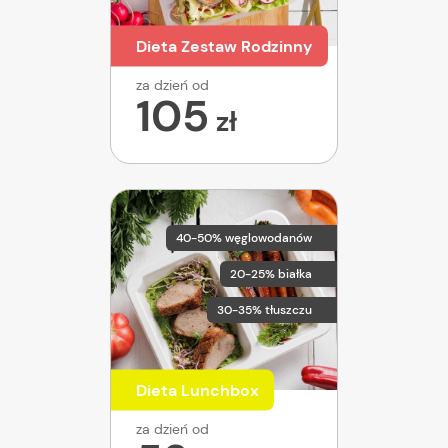
Dieta Zestaw Rodzinny
za dzień od
105
zł
40-50% węglowodanów
20-25% białka
30-35% tłuszczu
Dieta Lunchbox
za dzień od