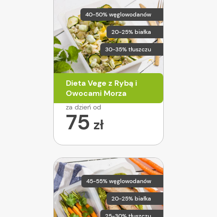
40-50% węglowodanów
20-25% białka
30-35% tłuszczu
Dieta Vege z Rybą i
Owocami Morza
za dzień od
75
zł
45-55% węglowodanów
20-25% białka
25-30% tłuszczu