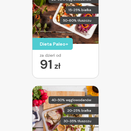
15-25% białka
50-60% tłuszczu
Dieta Paleo+
za dzień od
91
zł
40-50% węglowodanów
20-25% białka
30-35% tłuszczu