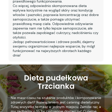
prawidłowego funkcjonowania.
Co więcej, odpowiednio skomponowana dieta
wpływa korzystnie na wygląd skóry oraz kondycję
włosów i paznokci, poprawia koncentrację oraz dobre
samopoczucie, a także pomaga utrzymać
prawidłową masę ciała. Odpowiednie odżywianie
zapewnia nam nie tylko lepsze samopoczucie, ale
także pozwala zapobiegać cukrzycy, nadciśnieniu czy
otyłości.
Jedząc pełnowartościowe i zdrowe posiłki, dajemy
swojemu organizmowi najlepsze wsparcie, by mógł
funkcjonować na najwyższych obrotach każdego
dnia!
Dieta pudełkowa
Trzcianka
Nie masz czasu na szukanie produktów i komponowanie
zdrowych dań? Rozwiązaniem jest catering dietetyczny.
Tutaj wszystko to masz w jednym miejscu. Zamów raz, a
my zadbamy o to, by codziennie dostarczyć Ci pełne