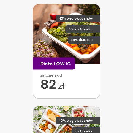
45% węglowodanów
20-25% białka
35% tłuszczu
Dieta LOW IG
za dzień od
82
zł
40% węglowodanów
25% białka