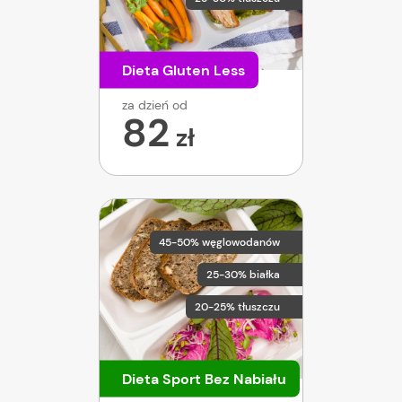
Dieta Gluten Less
za dzień od
82
zł
45-50% węglowodanów
25-30% białka
20-25% tłuszczu
Dieta Sport Bez Nabiału