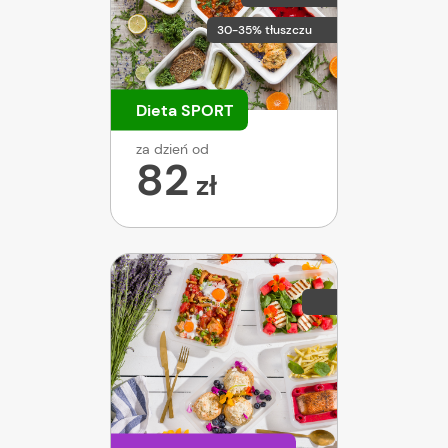
30-35% tłuszczu
Dieta SPORT
za dzień od
82
zł