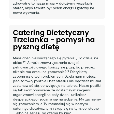
zdrowotne to nasza misja – dołożymy wszelkich
starań, abyś zawsze był pełen energii i gotowy na
nowe wyzwania.
Catering Dietetyczny
Trzcianka - pomysł na
pyszną dietę
Masz dość niekończącego się pytania: „Co dzisiaj na
obiad?”. A może znowu zjedzenie czegoś
pełnowartościowego kończy się pizzą, bo przecież
nikt nie ma czasu na gotowanie? Z Dietykietą
zapomnisz o tych problemach! Dzięki nam możesz
jeść zdrowo, pysznie i bez stresu i nie będziesz musiał
zastanawiać się, co wyląduje na talerzu. Nasze posiłki
są tak skomponowane, że dostarczysz swojemu
organizmowi energii na cały dzień i unikniesz
desperackiego rzucania się na jedzenie. My zajmiemy
się gotowaniem, a Ty rozsmakuj się w naszym
cateringu dietetycznym i skup się na tym, co istotne
– albo na serialu, bo czemu by nie?