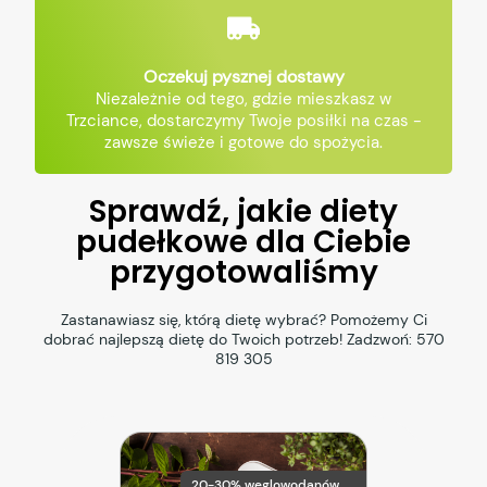
Oczekuj pysznej dostawy
Niezależnie od tego, gdzie mieszkasz w
Trzciance, dostarczymy Twoje posiłki na czas -
zawsze świeże i gotowe do spożycia.
Sprawdź, jakie diety
pudełkowe dla Ciebie
przygotowaliśmy
Zastanawiasz się, którą dietę wybrać? Pomożemy Ci
dobrać najlepszą dietę do Twoich potrzeb! Zadzwoń:
570
819 305
20-30% węglowodanów