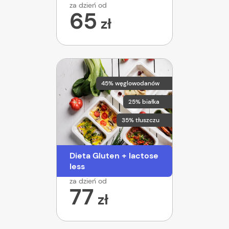
za dzień od
65
zł
45% węglowodanów
25% białka
35% tłuszczu
Dieta Gluten + lactose
less
za dzień od
77
zł