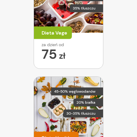
35% tłuszczu
Dieta Vege
za dzień od
75
zł
45-50% węglowodanów
20% białka
30-35% tłuszczu