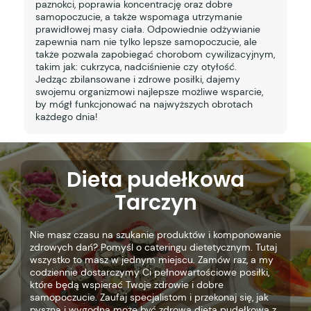
paznokci, poprawia koncentrację oraz dobre
samopoczucie, a także wspomaga utrzymanie
prawidłowej masy ciała. Odpowiednie odżywianie
zapewnia nam nie tylko lepsze samopoczucie, ale
także pozwala zapobiegać chorobom cywilizacyjnym,
takim jak: cukrzyca, nadciśnienie czy otyłość.
Jedząc zbilansowane i zdrowe posiłki, dajemy
swojemu organizmowi najlepsze możliwe wsparcie,
by mógł funkcjonować na najwyższych obrotach
każdego dnia!
Dieta pudełkowa
Tarczyn
Nie masz czasu na szukanie produktów i komponowanie
zdrowych dań? Pomyśl o cateringu dietetycznym. Tutaj
wszystko to masz w jednym miejscu. Zamów raz, a my
codziennie dostarczymy Ci pełnowartościowe posiłki,
które będą wspierać Twoje zdrowie i dobre
samopoczucie. Zaufaj specjalistom i przekonaj się, jak
pyszna i wygodna może być zdrowa dieta pudełkowa z