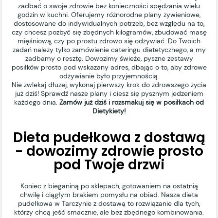
zadbać o swoje zdrowie bez konieczności spędzania wielu
godzin w kuchni. Oferujemy różnorodne plany żywieniowe,
dostosowane do indywidualnych potrzeb, bez względu na to,
czy chcesz pozbyć się zbędnych kilogramów, zbudować masę
mięśniową, czy po prostu zdrowo się odżywiać. Do Twoich
zadań należy tylko zamówienie cateringu dietetycznego, a my
zadbamy o resztę. Dowozimy świeże, pyszne zestawy
posiłków prosto pod wskazany adres, dbając o to, aby zdrowe
odżywianie było przyjemnością.
Nie zwlekaj dłużej, wykonaj pierwszy krok do zdrowszego życia
już dziś! Sprawdź nasze plany i ciesz się pysznym jedzeniem
każdego dnia.
Zamów już dziś i rozsmakuj się w posiłkach od
Dietykiety!
Dieta pudełkowa z dostawą
- dowozimy zdrowie prosto
pod Twoje drzwi
Koniec z bieganiną po sklepach, gotowaniem na ostatnią
chwilę i ciągłym brakiem pomysłu na obiad. Nasza dieta
pudełkowa w Tarczynie z dostawą to rozwiązanie dla tych,
którzy chcą jeść smacznie, ale bez zbędnego kombinowania.