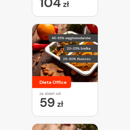
104
zł
45-55% węglowodanów
20-25% białka
25-30% tłuszczu
Dieta Office
za dzień od
59
zł