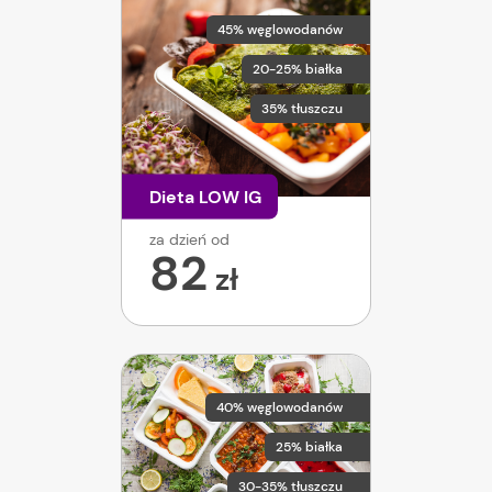
45% węglowodanów
20-25% białka
35% tłuszczu
Dieta LOW IG
za dzień od
82
zł
40% węglowodanów
25% białka
30-35% tłuszczu