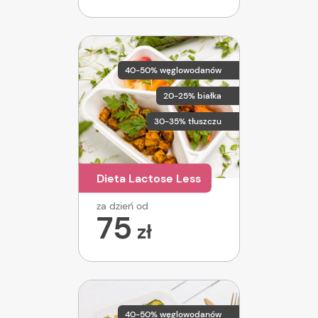
40-50% węglowodanów
20-25% białka
30-35% tłuszczu
Dieta Lactose Less
za dzień od
75
zł
40-50% węglowodanów