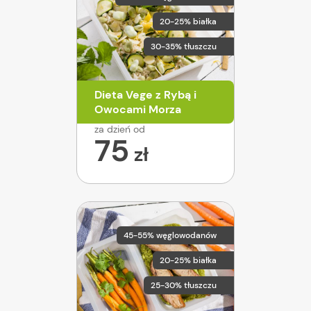
20-25% białka
30-35% tłuszczu
Dieta Vege z Rybą i
Owocami Morza
za dzień od
75
zł
45-55% węglowodanów
20-25% białka
25-30% tłuszczu