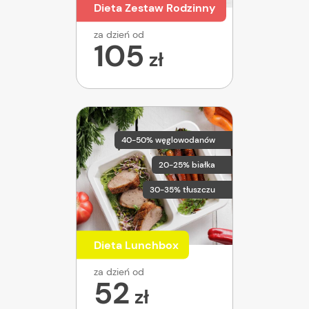
Dieta Zestaw Rodzinny
za dzień od
105
zł
40-50% węglowodanów
20-25% białka
30-35% tłuszczu
Dieta Lunchbox
za dzień od
52
zł