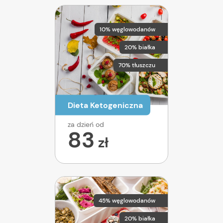
10% węglowodanów
20% białka
70% tłuszczu
Dieta Ketogeniczna
za dzień od
83
zł
45% węglowodanów
20% białka