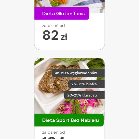
Dieta Gluten Less
za dzień od
82
zł
45-50% węglowodanów
25-30% białka
20-25% tłuszczu
Dieta Sport Bez Nabiału
za dzień od