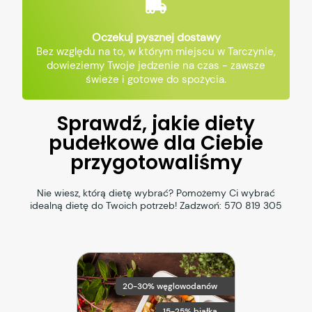
Oczekuj pysznej dostawy
Bez względu na to, w którym miejscu w Tarczynie,
dowieziemy Twoje jedzenie na czas - zawsze
świeże i gotowe do spożycia.
Sprawdź, jakie diety
pudełkowe dla Ciebie
przygotowaliśmy
Nie wiesz, którą dietę wybrać? Pomożemy Ci wybrać
idealną dietę do Twoich potrzeb! Zadzwoń:
570 819 305
20-30% węglowodanów
15-25% białka