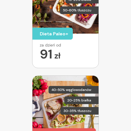
50-60% tłuszczu
Dieta Paleo+
za dzień od
91
zł
40-50% węglowodanów
20-25% białka
30-35% tłuszczu