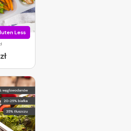
luten Less
od
zł
% węglowodanów
20-25% białka
35% tłuszczu