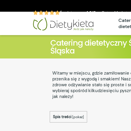
Średnia ocen
4.9/5
w CateroMarket.p
Cater
diete
Catering dietetyczny
Śląska
Witamy w miejscu, gdzie zamiłowanie 
przenika się z wygodą i smakiem! Naszą
zdrowe odżywianie stało się proste i 
wybieraj spośród kilkudziesięciu pyszn
jak należy!
Spis treści
[
pokaż
]