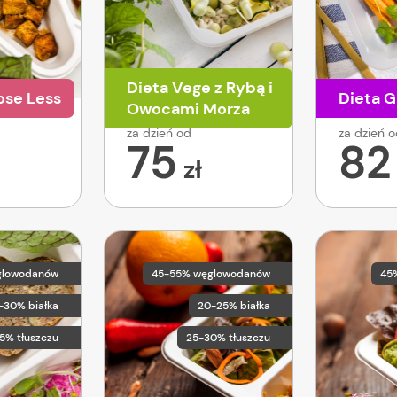
Dieta Vege z Rybą i
ose Less
Dieta G
Owocami Morza
za dzień od
za dzień 
75
82
zł
glowodanów
45-55% węglowodanów
45
-30% białka
20-25% białka
5% tłuszczu
25-30% tłuszczu