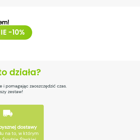
em!
IE -10%
to działa?
e i pomagając zaoszczędzić czas.
wszy zestaw!
pysznej dostawy
u na to, w którym
 Środzie Śląskiej,