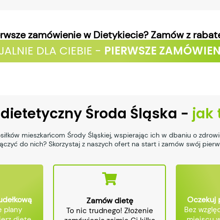
erwsze zamówienie w Dietykiecie? Zamów z rabat
JALNIE DLA CIEBIE -
PIERWSZE ZAMÓWIEN
 dietetyczny Środa Śląska -
jak 
siłków mieszkańcom Środy Śląskiej, wspierając ich w dbaniu o zdrowi
czyć do nich? Skorzystaj z naszych ofert na start i zamów swój pier
pudełkową
Oczekuj 
Zamów dietę
 plany
Bez względ
To nic trudnego! Złożenie
erz dietę,
miejscu w