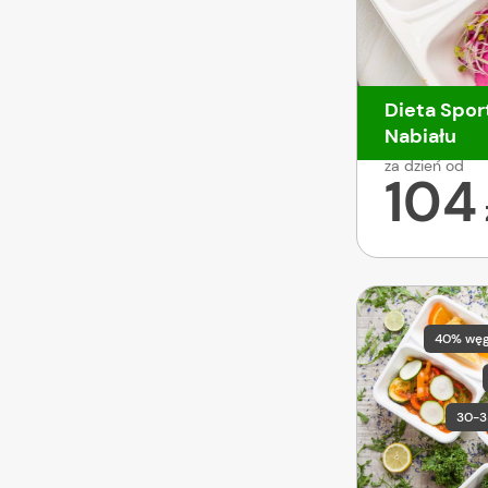
Dieta Spor
Nabiału
za dzień od
104
40% wę
30-3