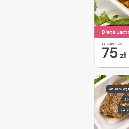
Dieta Lact
za dzień od
75
zł
45-50% wę
25
20-2