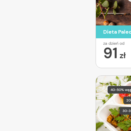
Dieta Pale
za dzień od
91
zł
40-50% wę
20
30-3