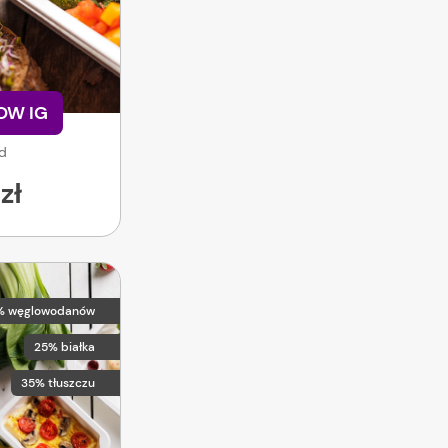
LOW IG
od
zł
% węglowodanów
25% białka
35% tłuszczu