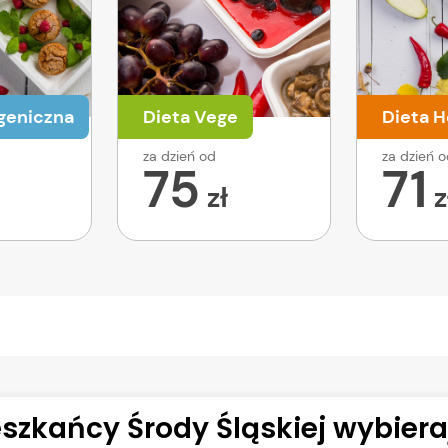
geniczna
Dieta Vege
Dieta H
za dzień od
za dzień 
75
71
zł
z
szkańcy Środy Śląskiej wybieraj