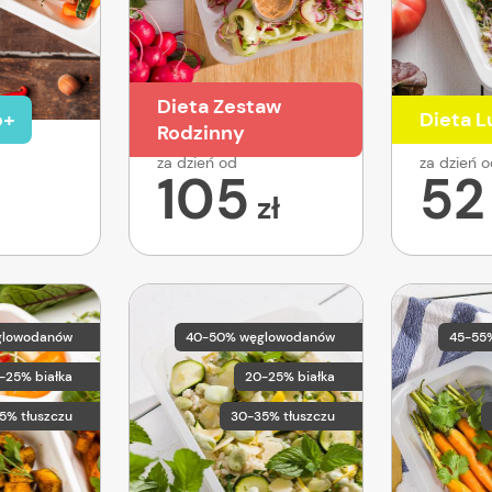
Dieta Zestaw
o+
Dieta 
Rodzinny
za dzień od
za dzień 
105
52
zł
glowodanów
40-50% węglowodanów
45-55
-25% białka
20-25% białka
5% tłuszczu
30-35% tłuszczu