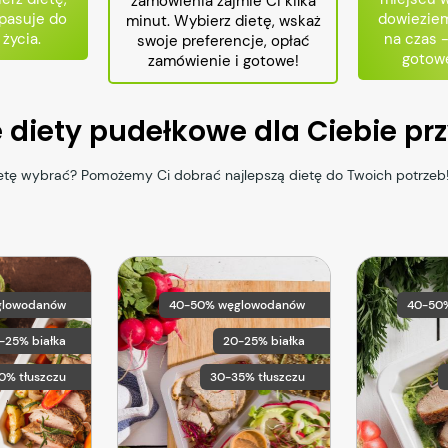
zamówienia zajmie Ci kilka
 pasuje do
dowieziem
minut. Wybierz dietę, wskaż
 życia.
na czas 
swoje preferencje, opłać
gotowe
zamówienie i gotowe!
e diety pudełkowe dla Ciebie p
ietę wybrać? Pomożemy Ci dobrać najlepszą dietę do Twoich potrzeb
glowodanów
40-50% węglowodanów
40-50
5-25% białka
20-25% białka
0% tłuszczu
30-35% tłuszczu