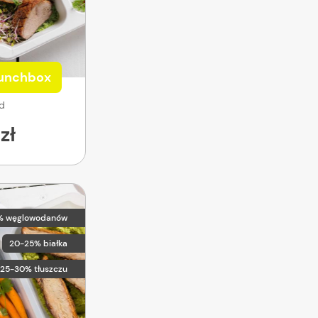
Lunchbox
od
zł
% węglowodanów
20-25% białka
25-30% tłuszczu