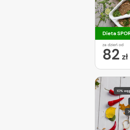
Dieta SPO
za dzień od
82
zł
10% wę
7