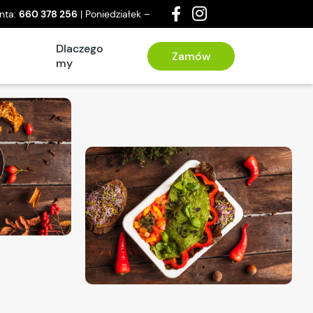
enta:
660 378 256
| Poniedziałek –
a
Dlaczego
Zamów
my