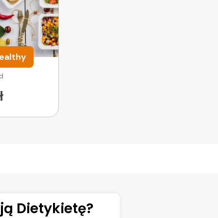
ealthy
od
ł
ą Dietykietę?