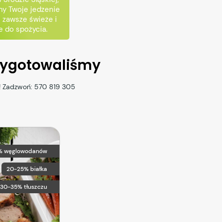
y Twoje jedzenie
- zawsze świeże i
 do spożycia.
rzygotowaliśmy
! Zadzwoń:
570 819 305
% węglowodanów
20-25% białka
30-35% tłuszczu