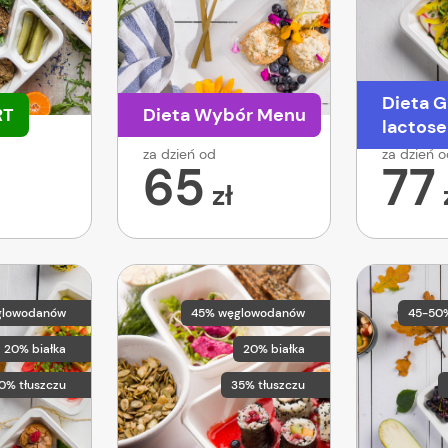
Dieta G
RT
Dieta Wybór Menu
lactose
za dzień od
za dzień 
65
77
zł
glowodanów
45% węglowodanów
45-50
20% białka
20% białka
0% tłuszczu
35% tłuszczu