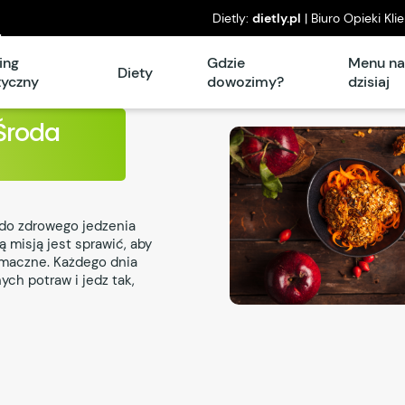
Dietly:
dietly.pl
| Biuro Opieki Kli
l
piątek: 8°° – 16°°
ing
Gdzie
Menu n
Diety
tyczny
dowozimy?
dzisiaj
 Środa
do zdrowego jedzenia
 misją jest sprawić, aby
smaczne. Każdego dnia
ych potraw i jedz tak,