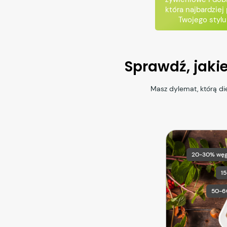
która najbardziej
Twojego stylu
Sprawdź, jaki
Masz dylemat, którą d
20-30% wę
1
50-6