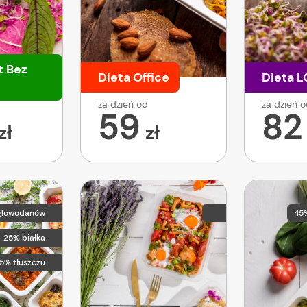
t Bez
Dieta Office
Dieta 
za dzień od
za dzień 
59
82
zł
zł
glowodanów
45
25% białka
5% tłuszczu