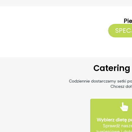
Pi
SPEC
Catering
Codziennie dostarczamy setki po
Chcesz dołą
Wybierz dietę 
Sprawdź nasze
żywieniowe i dobi