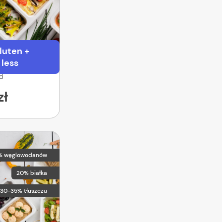
luten +
 less
od
zł
% węglowodanów
20% białka
30-35% tłuszczu