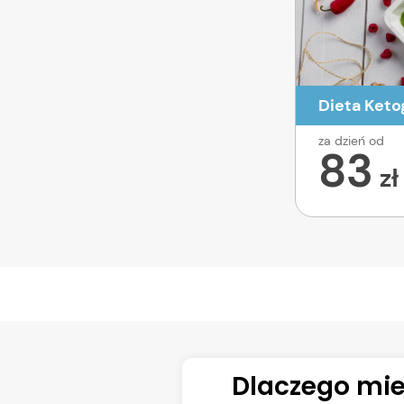
Dieta Keto
za dzień od
83
zł
Dlaczego mie