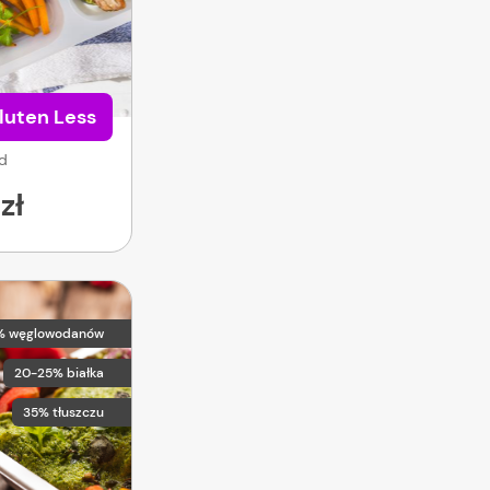
luten Less
od
zł
% węglowodanów
20-25% białka
35% tłuszczu