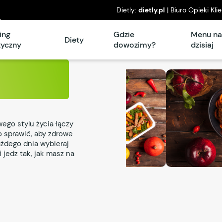
Dietly:
dietly.pl
| Biuro Opieki Kli
l
piątek: 8°° – 16°°
ing
Gdzie
Menu n
Diety
tyczny
dowozimy?
dzisiaj
ego stylu życia łączy
o sprawić, aby zdrowe
ażdego dnia wybieraj
 jedz tak, jak masz na