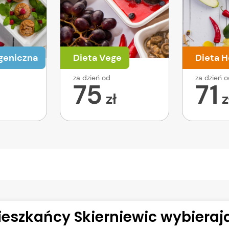
geniczna
Dieta Vege
Dieta H
za dzień od
za dzień 
75
71
zł
z
eszkańcy Skierniewic wybierają