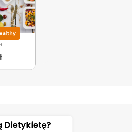
ealthy
od
ł
 Dietykietę?