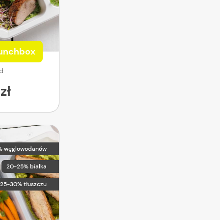
Lunchbox
od
zł
% węglowodanów
20-25% białka
25-30% tłuszczu