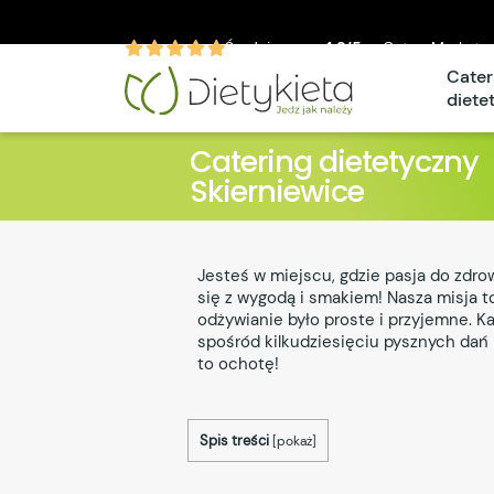
Średnia ocen
4.9/5
w CateroMarket.p
Cater
diete
Catering dietetyczny
Skierniewice
Jesteś w miejscu, gdzie pasja do zdrow
się z wygodą i smakiem! Nasza misja t
odżywianie było proste i przyjemne. K
spośród kilkudziesięciu pysznych dań i
to ochotę!
Spis treści
[
pokaż
]