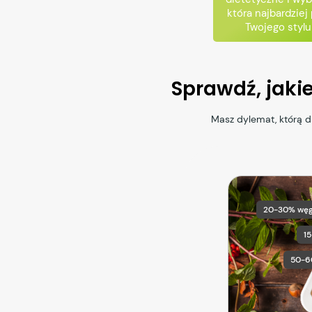
która najbardziej
Twojego stylu
Sprawdź, jaki
Masz dylemat, którą 
20-30% wę
1
50-6