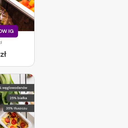
LOW IG
od
zł
% węglowodanów
25% białka
35% tłuszczu