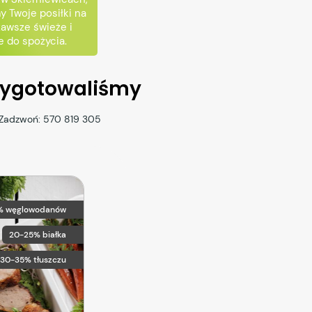
 Twoje posiłki na
zawsze świeże i
 do spożycia.
rzygotowaliśmy
 Zadzwoń:
570 819 305
% węglowodanów
20-25% białka
30-35% tłuszczu