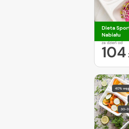
Dieta Spor
Nabiału
za dzień od
104
40% wę
30-3