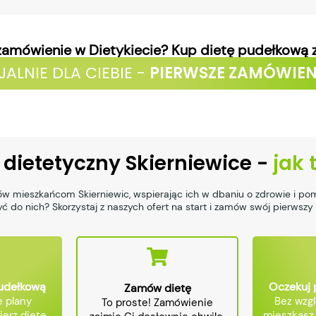
zamówienie w Dietykiecie? Kup dietę pudełkową 
JALNIE DLA CIEBIE -
PIERWSZE ZAMÓWIEN
 dietetyczny Skierniewice -
jak 
ów mieszkańcom Skierniewic, wspierając ich w dbaniu o zdrowie i po
ć do nich? Skorzystaj z naszych ofert na start i zamów swój pierwszy
pudełkową
Oczekuj 
Zamów dietę
 plany
Bez wzgl
To proste! Zamówienie
ierz dietę,
mieszkasz 