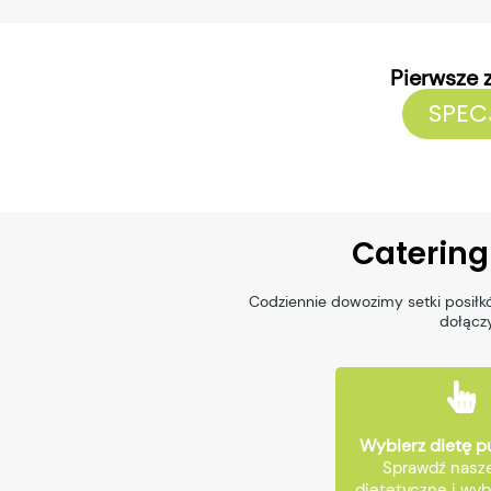
Pierwsze 
SPEC
Catering
Codziennie dowozimy setki posiłk
dołączy
Wybierz dietę 
Sprawdź nasze
dietetyczne i wyb