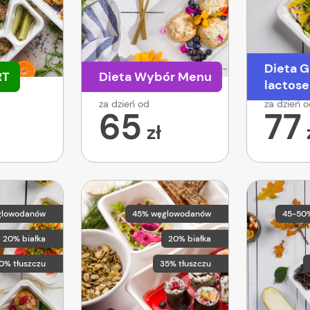
Dieta G
RT
Dieta Wybór Menu
lactose
za dzień od
za dzień 
65
77
zł
glowodanów
45% węglowodanów
45-50
20% białka
20% białka
0% tłuszczu
35% tłuszczu