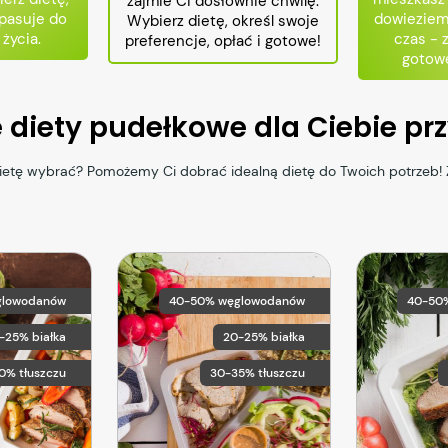
zajmie Ci dosłownie chwilę.
 pasuje do
dowieziemy
Wybierz dietę, określ swoje
 życia.
czas - 
preferencje, opłać i gotowe!
gotowe
e diety pudełkowe dla Ciebie p
dietę wybrać? Pomożemy Ci dobrać idealną dietę do Twoich potrzeb!
glowodanów
40-50% węglowodanów
40-50
5-25% białka
20-25% białka
0% tłuszczu
30-35% tłuszczu