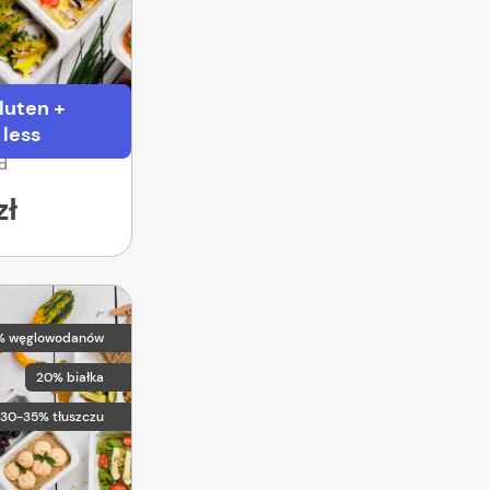
luten +
 less
od
zł
% węglowodanów
20% białka
30-35% tłuszczu