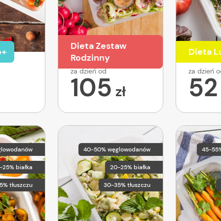
Dieta Zestaw
o+
Dieta 
Rodzinny
za dzień od
za dzień 
105
52
zł
glowodanów
40-50% węglowodanów
45-55
-25% białka
20-25% białka
5% tłuszczu
30-35% tłuszczu