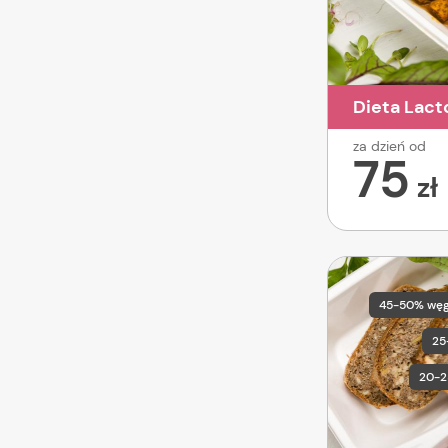
Dieta Lact
za dzień od
75
zł
45-50% wę
25
20-2