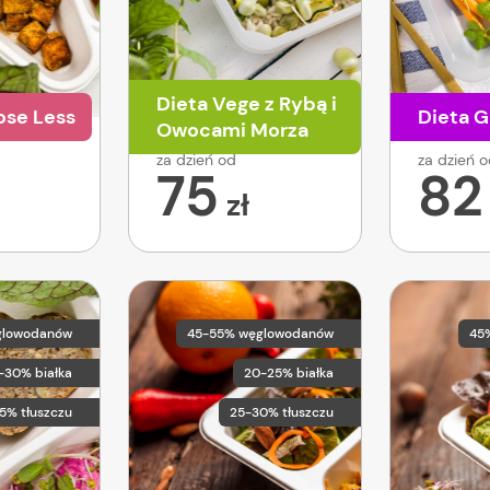
Dieta Vege z Rybą i
ose Less
Dieta G
Owocami Morza
za dzień od
za dzień 
75
82
zł
glowodanów
45-55% węglowodanów
45
-30% białka
20-25% białka
5% tłuszczu
25-30% tłuszczu