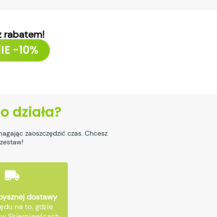
z rabatem!
IE -10%
to działa?
magając zaoszczędzić czas. Chcesz
 zestaw!
pysznej dostawy
ędu na to, gdzie
w Skierniewicach,