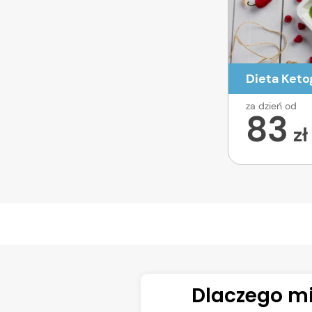
Dieta Keto
za dzień od
83
zł
Dlaczego mi