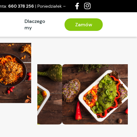
enta:
660 378 256
| Poniedziałek –
a
Dlaczego
Zamów
my