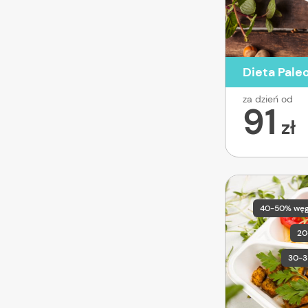
Dieta Pale
za dzień od
91
zł
40-50% wę
20
30-3