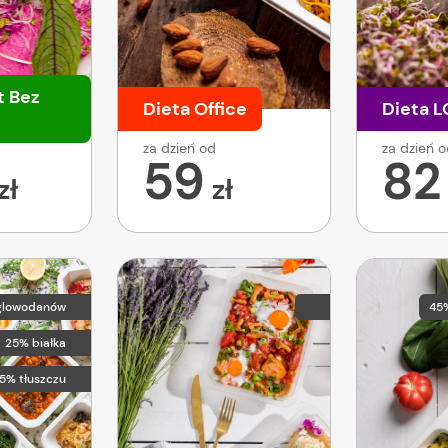
t Bez
Dieta Office
Dieta 
za dzień od
za dzień 
59
82
zł
zł
glowodanów
45
25% białka
5% tłuszczu