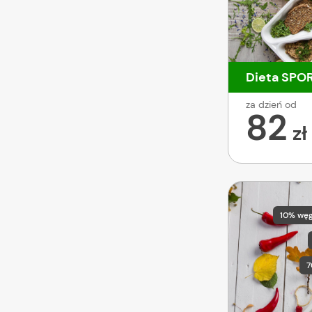
Dieta SPO
za dzień od
82
zł
10% wę
7