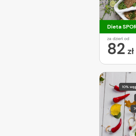
Dieta SPO
za dzień od
82
zł
10% wę
7