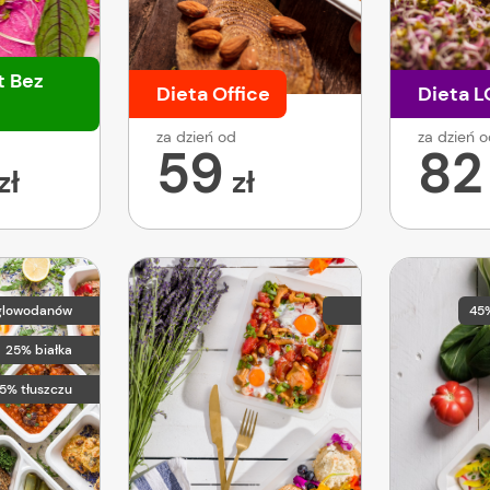
t Bez
Dieta Office
Dieta 
za dzień od
za dzień 
59
82
zł
zł
glowodanów
45
25% białka
5% tłuszczu