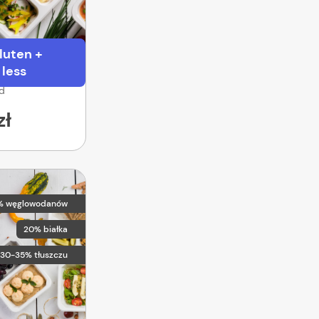
luten +
 less
od
zł
% węglowodanów
20% białka
30-35% tłuszczu