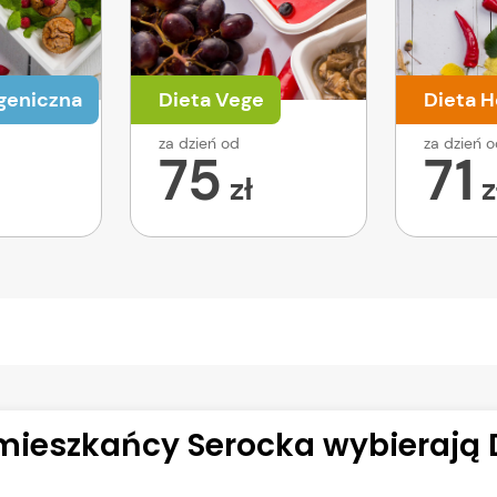
geniczna
Dieta Vege
Dieta H
za dzień od
za dzień 
75
71
zł
z
mieszkańcy Serocka wybierają D