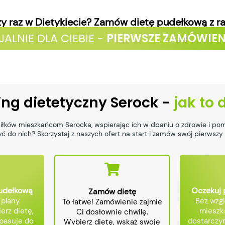
zy raz w Dietykiecie? Zamów dietę pudełkową z r
JALNIE DLA CIEBIE -
PIERWSZE ZAMÓWIEN
ing dietetyczny Serock -
jak to 
iłków mieszkańcom Serocka, wspierając ich w dbaniu o zdrowie i po
ć do nich? Skorzystaj z naszych ofert na start i zamów swój pierwszy
pudełkową
Oczekuj 
Zamów dietę
 plany
Bez wzgl
To łatwe! Zamówienie zajmie
erz dietę,
mieszk
Ci dosłownie chwilę.
 pasuje do
dostarczy
Wybierz dietę, wskaż swoje