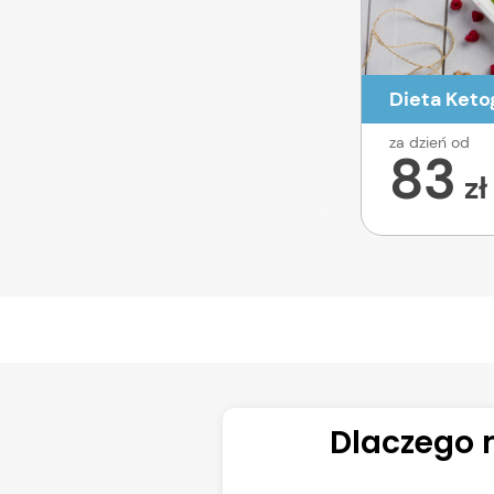
Dieta Keto
za dzień od
83
zł
Dlaczego 