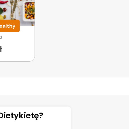
ealthy
od
ł
ietykietę?