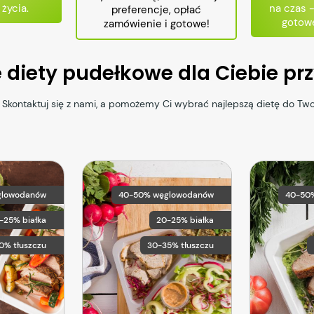
 życia.
na czas 
preferencje, opłać
gotowe
zamówienie i gotowe!
e diety pudełkowe dla Ciebie p
 Skontaktuj się z nami, a pomożemy Ci wybrać najlepszą dietę do Tw
glowodanów
40-50% węglowodanów
40-50
5-25% białka
20-25% białka
0% tłuszczu
30-35% tłuszczu