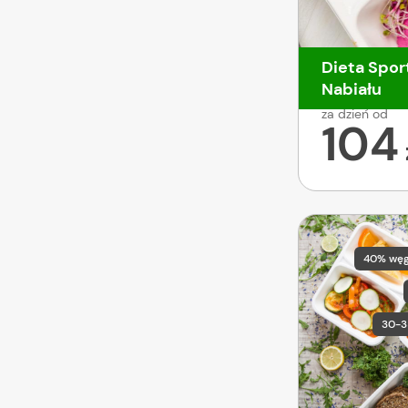
Dieta Spor
Nabiału
za dzień od
104
40% wę
30-3