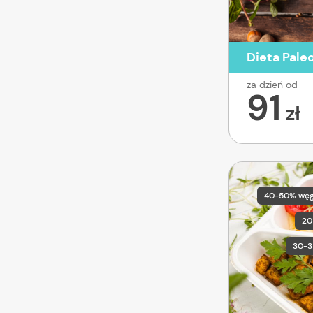
Dieta Pale
za dzień od
91
zł
40-50% wę
20
30-3