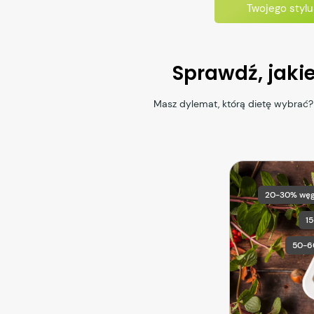
Twojego stylu
Sprawdź, jaki
Masz dylemat, którą dietę wybrać?
20-30% wę
1
50-6