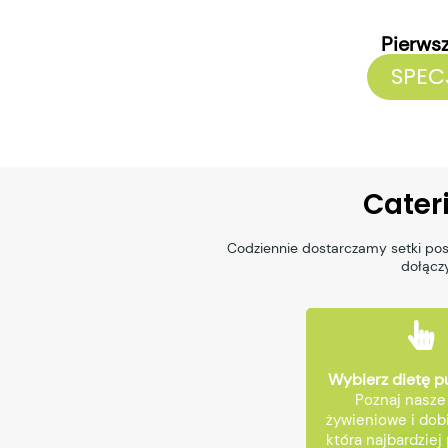
Pierws
SPEC
Cater
Codziennie dostarczamy setki pos
dołączy
Wybierz dietę 
Poznaj nasze
żywieniowe i dobi
która najbardziej