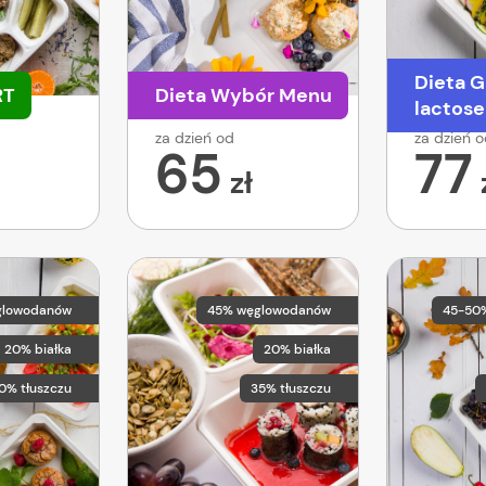
Dieta G
RT
Dieta Wybór Menu
lactose
za dzień od
za dzień 
65
77
zł
glowodanów
45% węglowodanów
45-50
20% białka
20% białka
0% tłuszczu
35% tłuszczu