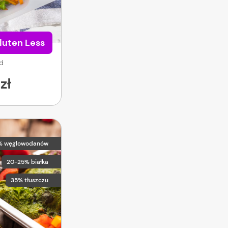
luten Less
od
zł
% węglowodanów
20-25% białka
35% tłuszczu