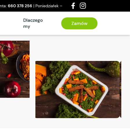
enta:
660 378 256
| Poniedziałek –
a
Dlaczego
Zamów
my