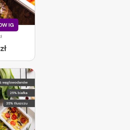
LOW IG
od
zł
% węglowodanów
25% białka
35% tłuszczu