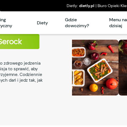
Dietly:
dietly.pl
| Biuro Opieki Kli
l
piątek: 8°° – 16°°
ing
Gdzie
Menu n
Diety
tyczny
dowozimy?
dzisiaj
Serock
do zdrowego jedzenia
sja to sprawić, aby
przyjemne. Codziennie
ch dań i jedz tak, jak