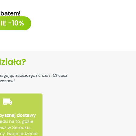
abatem!
IE -10%
działa?
magając zaoszczędzić czas. Chcesz
 zestaw!
pysznej dostawy
ędu na to, gdzie
asz w Serocku,
my Twoje jedzenie