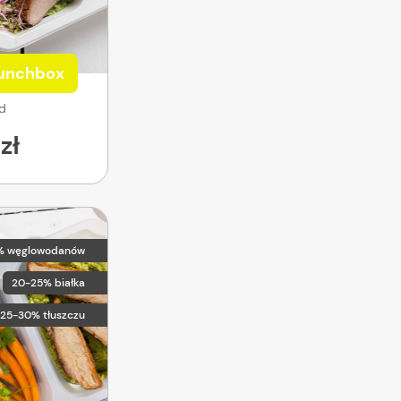
Lunchbox
od
zł
% węglowodanów
20-25% białka
25-30% tłuszczu