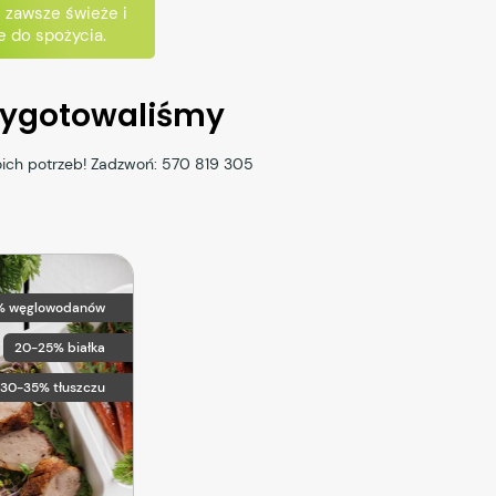
- zawsze świeże i
 do spożycia.
rzygotowaliśmy
oich potrzeb! Zadzwoń:
570 819 305
% węglowodanów
20-25% białka
30-35% tłuszczu