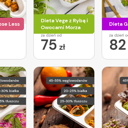
Dieta Vege z Rybą i
ose Less
Dieta G
Owocami Morza
za dzień od
za dzień 
75
82
zł
glowodanów
45-55% węglowodanów
45
-30% białka
20-25% białka
5% tłuszczu
25-30% tłuszczu