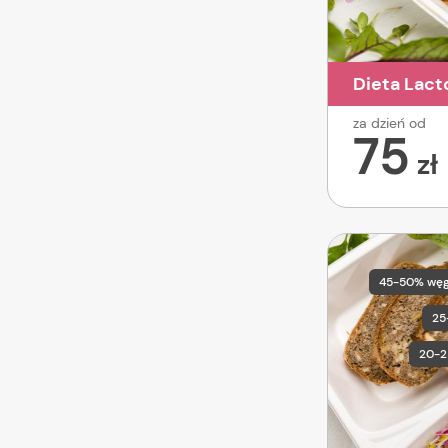
Dieta Lact
za dzień od
75
zł
45-50% wę
25
20-2