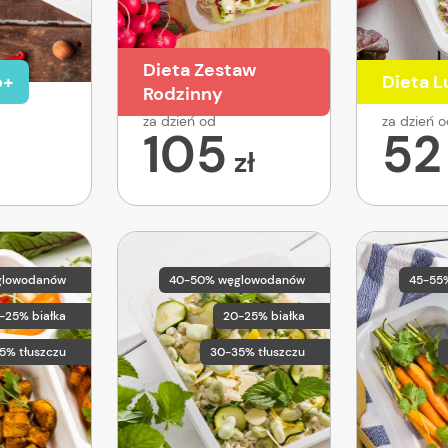
Dieta Zestaw
o+
Dieta 
Rodzinny
za dzień od
za dzień 
105
52
zł
glowodanów
40-50% węglowodanów
45-55
-25% białka
20-25% białka
5% tłuszczu
30-35% tłuszczu