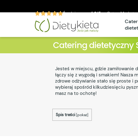
Średnia ocen
4.9/5
w CateroMarket.p
Cater
diete
Catering dietetyczny 
Jesteś w miejscu, gdzie zamiłowanie 
łączy się z wygodą i smakiem! Nasza mi
zdrowe odżywianie stało się proste i 
wybieraj spośród kilkudziesięciu pyszny
masz na to ochotę!
Spis treści
[
pokaż
]