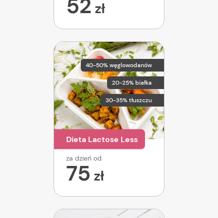
52
zł
40-50% węglowodanów
20-25% białka
30-35% tłuszczu
Dieta Lactose Less
za dzień od
75
zł