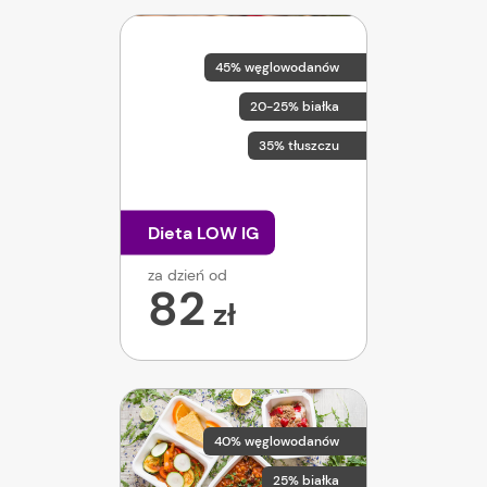
45% węglowodanów
20-25% białka
35% tłuszczu
Dieta LOW IG
za dzień od
82
zł
40% węglowodanów
25% białka