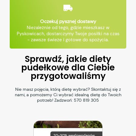
Oczekuj pysznej dostawy
Niezależnie od tego, gdzie mieszkasz w
Pyskowicach, dostarczymy Twoje posiłki na czas
- zawsze świeże i gotowe do spożycia.
Sprawdź, jakie diety
pudełkowe dla Ciebie
przygotowaliśmy
Nie masz pojęcia, którą dietę wybrać? Skontaktuj się z
nami, a pomożemy Ci wybrać idealną dietę do Twoich
potrzeb! Zadzwoń:
570 819 305
20-30% węglowodanów