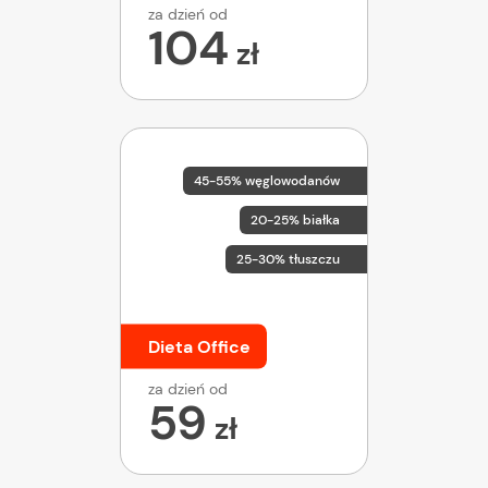
za dzień od
104
zł
45-55% węglowodanów
20-25% białka
25-30% tłuszczu
Dieta Office
za dzień od
59
zł