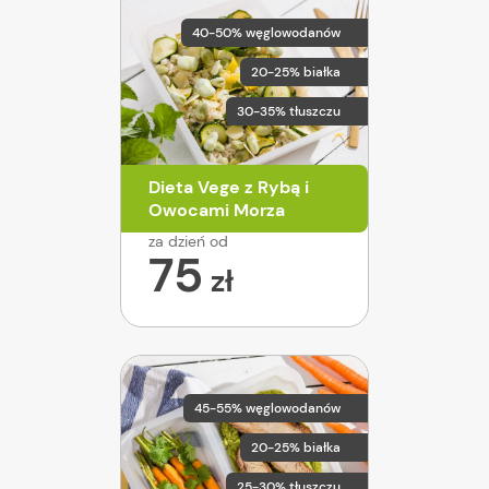
40-50% węglowodanów
20-25% białka
30-35% tłuszczu
Dieta Vege z Rybą i
Owocami Morza
za dzień od
75
zł
45-55% węglowodanów
20-25% białka
25-30% tłuszczu