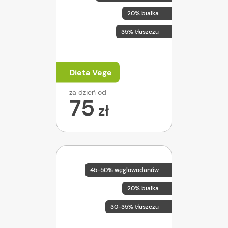
20% białka
35% tłuszczu
Dieta Vege
za dzień od
75
zł
45-50% węglowodanów
20% białka
30-35% tłuszczu