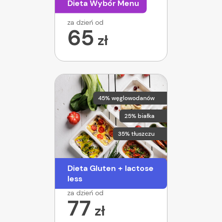
Dieta Wybór Menu
za dzień od
65
zł
45% węglowodanów
25% białka
35% tłuszczu
Dieta Gluten + lactose
less
za dzień od
77
zł