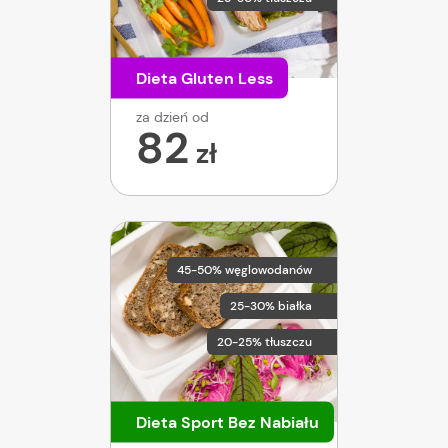
Dieta Gluten Less
za dzień od
82
zł
45-50% węglowodanów
25-30% białka
20-25% tłuszczu
Dieta Sport Bez Nabiału