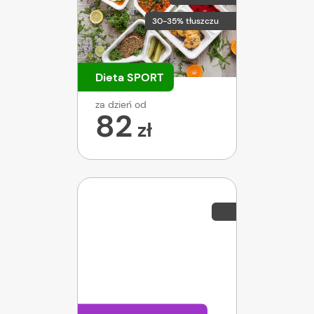
30-35% tłuszczu
Dieta SPORT
za dzień od
82
zł