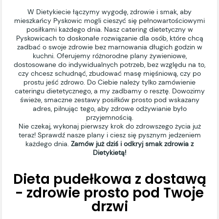
W Dietykiecie łączymy wygodę, zdrowie i smak, aby
mieszkańcy Pyskowic mogli cieszyć się pełnowartościowymi
posiłkami każdego dnia. Nasz catering dietetyczny w
Pyskowicach to doskonałe rozwiązanie dla osób, które chcą
zadbać o swoje zdrowie bez marnowania długich godzin w
kuchni. Oferujemy różnorodne plany żywieniowe,
dostosowane do indywidualnych potrzeb, bez względu na to,
czy chcesz schudnąć, zbudować masę mięśniową, czy po
prostu jeść zdrowo. Do Ciebie należy tylko zamówienie
cateringu dietetycznego, a my zadbamy o resztę. Dowozimy
świeże, smaczne zestawy posiłków prosto pod wskazany
adres, pilnując tego, aby zdrowe odżywianie było
przyjemnością.
Nie czekaj, wykonaj pierwszy krok do zdrowszego życia już
teraz! Sprawdź nasze plany i ciesz się pysznym jedzeniem
każdego dnia.
Zamów już dziś i odkryj smak zdrowia z
Dietykietą!
Dieta pudełkowa z dostawą
- zdrowie prosto pod Twoje
drzwi