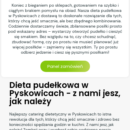
Koniec z bieganiem po sklepach, gotowaniem na szybko i
ciągłym brakiem pomysłu na obiad. Nasza dieta pudełkowa
w Pyskowicach z dostawą to doskonałe rozwiązanie dla tych,
którzy chcą jeść smacznie, ale bez zbędnego kombinowania.
Codziennie dostarczamy świeże, zbilansowane posiłki prosto
pod wskazany adres – wystarczy otworzyć pudełko i cieszyć
się smakiem. Bez względu na to, czy chcesz schudnąć,
zbudować formę, czy po prostu nie musieć planować już
więcej posiłków – zajmiemy się wszystkim. Ty po prostu
odbierz jedzenie i ciesz się pysznymi posiłkami!
Panel zamówień
Dieta pudełkowa w
Pyskowicach - z nami jesz,
jak należy
Najlepszy catering dietetyczny w Pyskowicach to istna
rewolucja dla tych, którzy chcą jeść smacznie i zdrowo bez
konieczności spędzania godzin w kuchni. Z nami jesz, jak
należy! Zamknij oczy i wyobraź sobie codzienną porcję