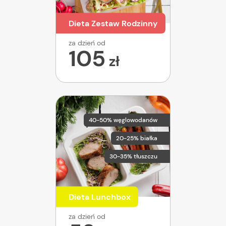
Dieta Zestaw Rodzinny
za dzień od
105
zł
40-50% węglowodanów
20-25% białka
30-35% tłuszczu
Dieta Lunchbox
za dzień od