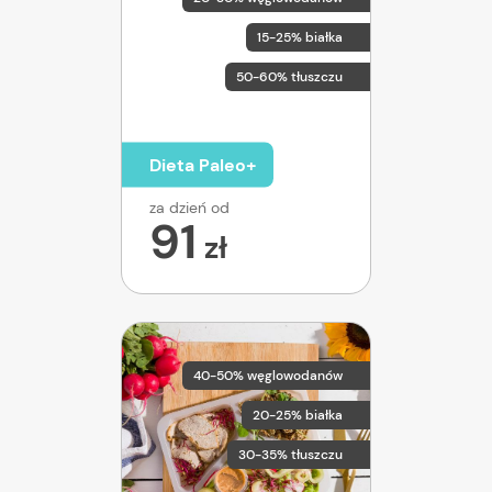
15-25% białka
50-60% tłuszczu
Dieta Paleo+
za dzień od
91
zł
40-50% węglowodanów
20-25% białka
30-35% tłuszczu