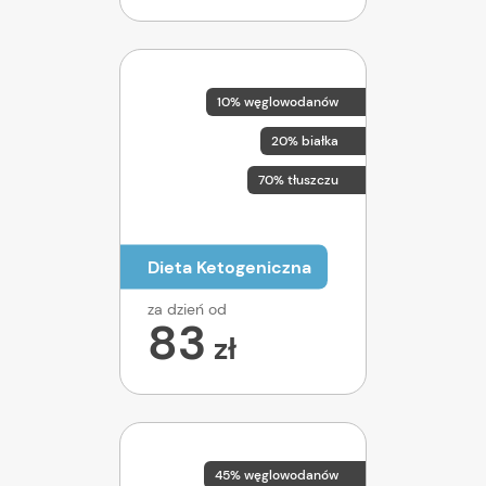
10% węglowodanów
20% białka
70% tłuszczu
Dieta Ketogeniczna
za dzień od
83
zł
45% węglowodanów