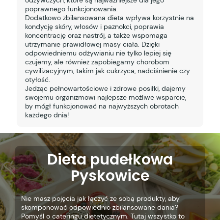
poprawnego funkcjonowania.
Dodatkowo zbilansowana dieta wpływa korzystnie na
kondycję skóry, włosów i paznokci, poprawia
koncentrację oraz nastrój, a także wspomaga
utrzymanie prawidłowej masy ciała. Dzięki
odpowiedniemu odżywianiu nie tylko lepiej się
czujemy, ale również zapobiegamy chorobom
cywilizacyjnym, takim jak cukrzyca, nadciśnienie czy
otyłość.
Jedząc pełnowartościowe i zdrowe posiłki, dajemy
swojemu organizmowi najlepsze możliwe wsparcie,
by mógł funkcjonować na najwyższych obrotach
każdego dnia!
Dieta pudełkowa
Pyskowice
Nie masz pojęcia jak łączyć ze sobą produkty, aby
skomponować odpowiednio zbilansowane dania?
Pomyśl o cateringu dietetycznym. Tutaj wszystko to