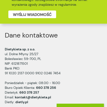
wyrażenia zgody znajdziesz w
regulaminie
.
WYŚLIJ WIADOMOŚĆ
Dane kontaktowe
Dietykieta sp. z o.o.
ul. Dolne Młyny 25/27
Bolesławiec 59-700, PL
NIP: 6121871501
Bank PKO:
91 1020 2137 0000 9102 0246 7454
Poniedziałek - piątek: 08.00 - 16.00
Biuro Opieki Klienta:
660 378 256
Dietetyk:
660 378 257
Email:
kontakt@dietykieta.pl
Dietly:
dietly.pl