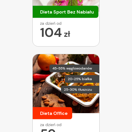
Dieta Sport Bez Nabiału
za dzień od
104
zł
45-55% węglowodanów
20-25% białka
25-30% tłuszczu
Dieta Office
za dzień od