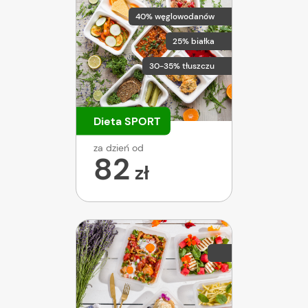
40% węglowodanów
25% białka
30-35% tłuszczu
Dieta SPORT
za dzień od
82
zł