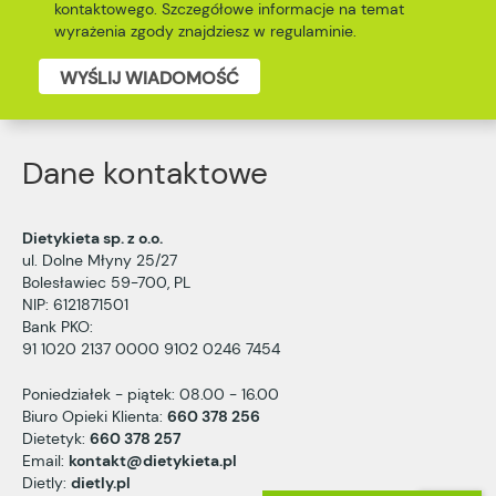
kontaktowego. Szczegółowe informacje na temat
wyrażenia zgody znajdziesz w
regulaminie
.
WYŚLIJ WIADOMOŚĆ
Dane kontaktowe
Dietykieta sp. z o.o.
ul. Dolne Młyny 25/27
Bolesławiec 59-700, PL
NIP: 6121871501
Bank PKO:
91 1020 2137 0000 9102 0246 7454
Poniedziałek - piątek: 08.00 - 16.00
Biuro Opieki Klienta:
660 378 256
Dietetyk:
660 378 257
Email:
kontakt@dietykieta.pl
Dietly:
dietly.pl