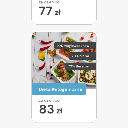
za dzień od
77
zł
10% węglowodanów
20% białka
70% tłuszczu
Dieta Ketogeniczna
za dzień od
83
zł