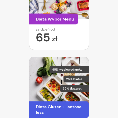
Dieta Wybór Menu
za dzień od
65
zł
45% węglowodanów
25% białka
35% tłuszczu
Dieta Gluten + lactose
less