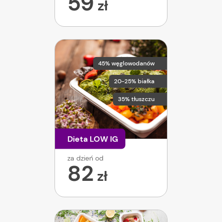
59
zł
45% węglowodanów
20-25% białka
35% tłuszczu
Dieta LOW IG
za dzień od
82
zł