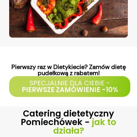
Pierwszy raz w Dietykiecie? Zamów dietę
pudełkową z rabatem!
SPECJALNIE DLA CIEBIE -
PIERWSZE ZAMÓWIENIE -10%
Catering dietetyczny
Pomiechówek -
jak to
działa?