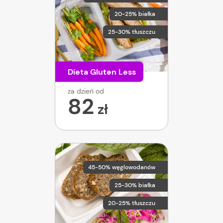
20-25% białka
25-30% tłuszczu
Dieta Gluten Less
za dzień od
82
zł
45-50% węglowodanów
25-30% białka
20-25% tłuszczu