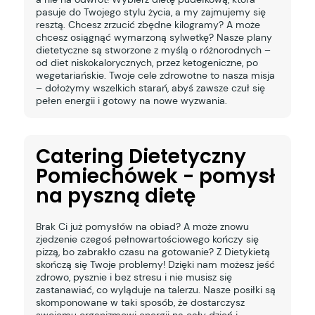
pasuje do Twojego stylu życia, a my zajmujemy się
resztą. Chcesz zrzucić zbędne kilogramy? A może
chcesz osiągnąć wymarzoną sylwetkę? Nasze plany
dietetyczne są stworzone z myślą o różnorodnych –
od diet niskokalorycznych, przez ketogeniczne, po
wegetariańskie. Twoje cele zdrowotne to nasza misja
– dołożymy wszelkich starań, abyś zawsze czuł się
pełen energii i gotowy na nowe wyzwania.
Catering Dietetyczny
Pomiechówek - pomysł
na pyszną dietę
Brak Ci już pomysłów na obiad? A może znowu
zjedzenie czegoś pełnowartościowego kończy się
pizzą, bo zabrakło czasu na gotowanie? Z Dietykietą
skończą się Twoje problemy! Dzięki nam możesz jeść
zdrowo, pysznie i bez stresu i nie musisz się
zastanawiać, co wyląduje na talerzu. Nasze posiłki są
skomponowane w taki sposób, że dostarczysz
swojemu organizmowi energii na cały dzień i