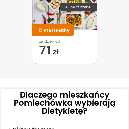
30-35% tłuszczu
Dieta Healthy
za dzień od
71
zł
Dlaczego mieszkańcy
Pomiechówka wybierają
Dietykietę?