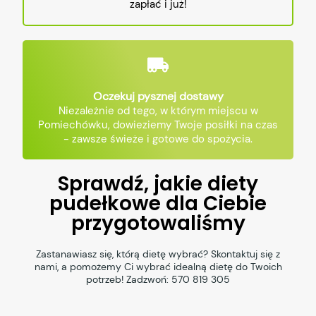
zapłać i już!
Oczekuj pysznej dostawy
Niezależnie od tego, w którym miejscu w
Pomiechówku, dowieziemy Twoje posiłki na czas
- zawsze świeże i gotowe do spożycia.
Sprawdź, jakie diety
pudełkowe dla Ciebie
przygotowaliśmy
Zastanawiasz się, którą dietę wybrać? Skontaktuj się z
nami, a pomożemy Ci wybrać idealną dietę do Twoich
potrzeb! Zadzwoń:
570 819 305