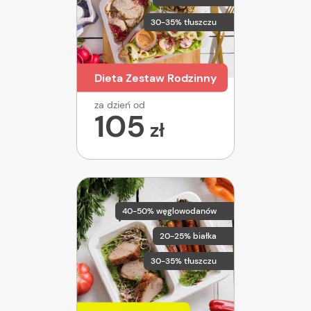
30-35% tłuszczu
Dieta Zestaw Rodzinny
za dzień od
105
zł
40-50% węglowodanów
20-25% białka
30-35% tłuszczu