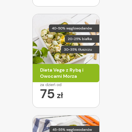
40-50% węglowodanów
20-25% białka
30-35% tłuszczu
Dieta Vege z Rybą i
Owocami Morza
za dzień od
75
zł
45-55% węglowodanów