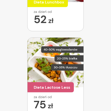
Dieta Lunchbox
za dzień od
52
zł
40-50% węglowodanów
20-25% białka
30-35% tłuszczu
Dieta Lactose Less
za dzień od
75
zł