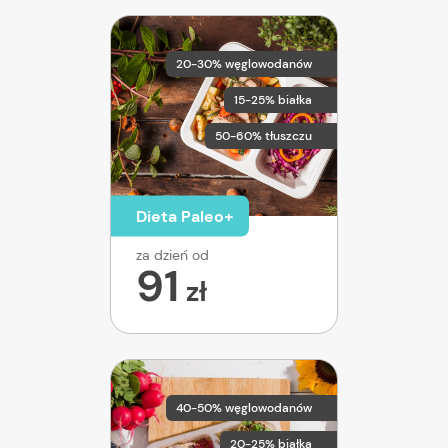
20-30% węglowodanów
15-25% białka
50-60% tłuszczu
Dieta Paleo+
za dzień od
91
zł
40-50% węglowodanów
20-25% białka