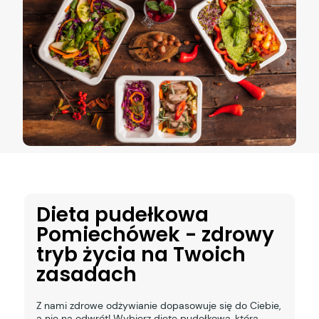
Dieta pudełkowa
Pomiechówek - zdrowy
tryb życia na Twoich
zasadach
Z nami zdrowe odżywianie dopasowuje się do Ciebie,
a nie na odwrót! Wybierz dietę pudełkową, która