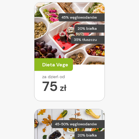
45% węglowodanów
20% białka
35% tłuszczu
Dieta Vege
za dzień od
75
zł
45-50% węglowodanów
20% białka