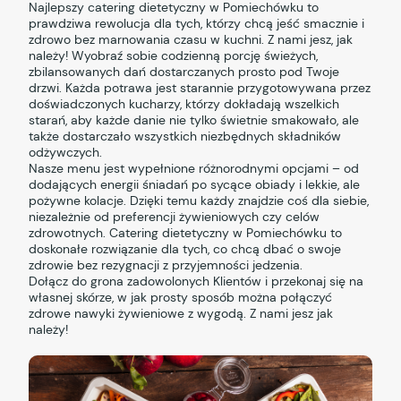
Najlepszy catering dietetyczny w Pomiechówku to
prawdziwa rewolucja dla tych, którzy chcą jeść smacznie i
zdrowo bez marnowania czasu w kuchni. Z nami jesz, jak
należy! Wyobraź sobie codzienną porcję świeżych,
zbilansowanych dań dostarczanych prosto pod Twoje
drzwi. Każda potrawa jest starannie przygotowywana przez
doświadczonych kucharzy, którzy dokładają wszelkich
starań, aby każde danie nie tylko świetnie smakowało, ale
także dostarczało wszystkich niezbędnych składników
odżywczych.
Nasze menu jest wypełnione różnorodnymi opcjami – od
dodających energii śniadań po sycące obiady i lekkie, ale
pożywne kolacje. Dzięki temu każdy znajdzie coś dla siebie,
niezależnie od preferencji żywieniowych czy celów
zdrowotnych. Catering dietetyczny w Pomiechówku to
doskonałe rozwiązanie dla tych, co chcą dbać o swoje
zdrowie bez rezygnacji z przyjemności jedzenia.
Dołącz do grona zadowolonych Klientów i przekonaj się na
własnej skórze, w jak prosty sposób można połączyć
zdrowe nawyki żywieniowe z wygodą. Z nami jesz jak
należy!