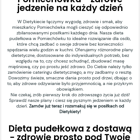
jedzenie na każdy dzień
W Dietykiecie łączymy wygodę, zdrowie i smak, aby
mieszkańcy Pomiechówka mogli cieszyć się odpowiednio
zbilansowanymi posiłkami każdego dnia. Nasza dieta
pudełkowa w Pomiechówku to idealne rozwiązanie dla osób,
które chcą zadbać o swoje zdrowie bez konieczności
spędzania wielu godzin w kuchni. Oferujemy różnorodne plany
dietetyczne, dostosowane do indywidualnych potrzeb, bez
względu na to, czy chcesz schudnąć, zbudować masę
mięśniową, czy po prostu jeść zdrowo. Do Ciebie należy tylko
zamówienie cateringu dietetycznego, a my zadbamy o resztę.
Dowozimy świeże, smaczne dania prosto pod drzwi, dbając o
to, aby zdrowe odżywianie było przyjemnością, a nie przykrym
obowiązkiem.
Nie czekaj, zrób pierwszy krok do zdrowszego życia już dziś!
Sprawdź nasze plany i ciesz się pysznym jedzeniem w każdy
dzień.
Zamów już teraz i rozsmakuj się w posiłkach od
Dietykiety!
Dieta pudełkowa z dostawą
- zdrowie prosto pod Twoje