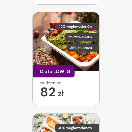
45% węglowodanów
20-25% białka
35% tłuszczu
Dieta LOW IG
za dzień od
82
zł
40% węglowodanów