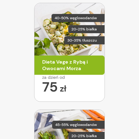
40-50% węglowodanów
20-25% białka
30-35% tłuszczu
Dieta Vege z Rybą i
Owocami Morza
za dzień od
75
zł
45-55% węglowodanów
20-25% białka