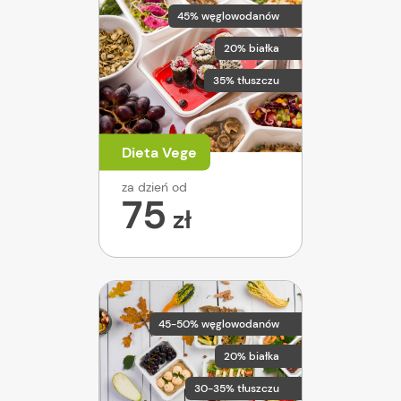
45% węglowodanów
20% białka
35% tłuszczu
Dieta Vege
za dzień od
75
zł
45-50% węglowodanów
20% białka
30-35% tłuszczu