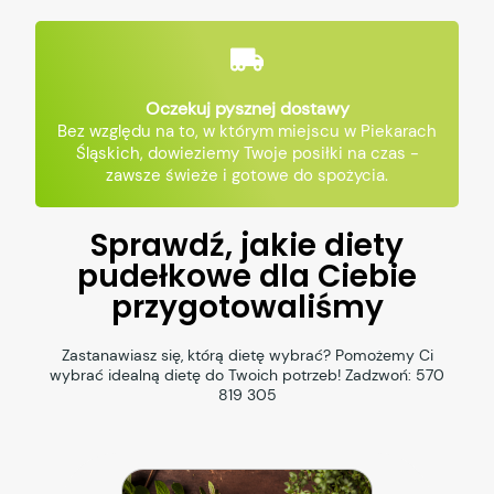
Oczekuj pysznej dostawy
Bez względu na to, w którym miejscu w Piekarach
Śląskich, dowieziemy Twoje posiłki na czas -
zawsze świeże i gotowe do spożycia.
Sprawdź, jakie diety
pudełkowe dla Ciebie
przygotowaliśmy
Zastanawiasz się, którą dietę wybrać? Pomożemy Ci
wybrać idealną dietę do Twoich potrzeb! Zadzwoń:
570
819 305