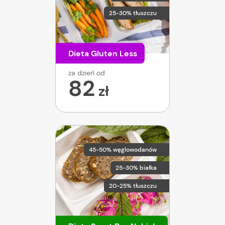
25-30% tłuszczu
Dieta Gluten Less
za dzień od
82
zł
45-50% węglowodanów
25-30% białka
20-25% tłuszczu