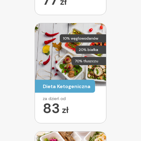
zł
10% węglowodanów
20% białka
70% tłuszczu
Dieta Ketogeniczna
za dzień od
83
zł