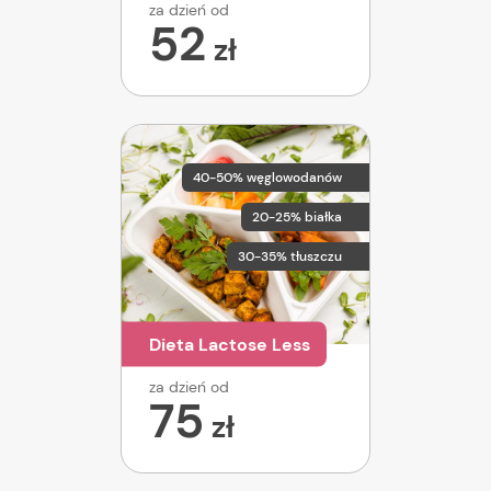
za dzień od
52
zł
40-50% węglowodanów
20-25% białka
30-35% tłuszczu
Dieta Lactose Less
za dzień od
75
zł