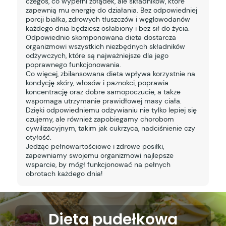
czegoś, co wypełni żołądek, ale składników, które
zapewnią mu energię do działania. Bez odpowiedniej
porcji białka, zdrowych tłuszczów i węglowodanów
każdego dnia będziesz osłabiony i bez sił do życia.
Odpowiednio skomponowana dieta dostarcza
organizmowi wszystkich niezbędnych składników
odżywczych, które są najważniejsze dla jego
poprawnego funkcjonowania.
Co więcej, zbilansowana dieta wpływa korzystnie na
kondycję skóry, włosów i paznokci, poprawia
koncentrację oraz dobre samopoczucie, a także
wspomaga utrzymanie prawidłowej masy ciała.
Dzięki odpowiedniemu odżywianiu nie tylko lepiej się
czujemy, ale również zapobiegamy chorobom
cywilizacyjnym, takim jak cukrzyca, nadciśnienie czy
otyłość.
Jedząc pełnowartościowe i zdrowe posiłki,
zapewniamy swojemu organizmowi najlepsze
wsparcie, by mógł funkcjonować na pełnych
obrotach każdego dnia!
Dieta pudełkowa