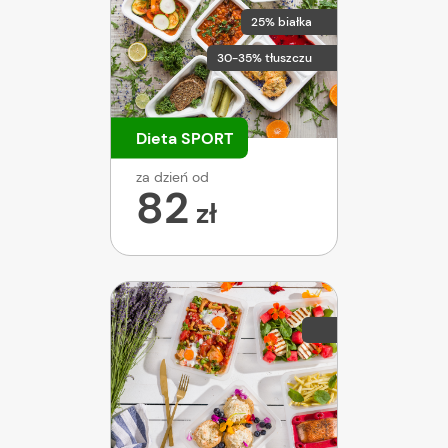
25% białka
30-35% tłuszczu
Dieta SPORT
za dzień od
82
zł