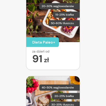
20-30% węglowodanów
15-25% białka
50-60% tłuszczu
Dieta Paleo+
za dzień od
91
zł
40-50% węglowodanów
20-25% białka
30-35% tłuszczu