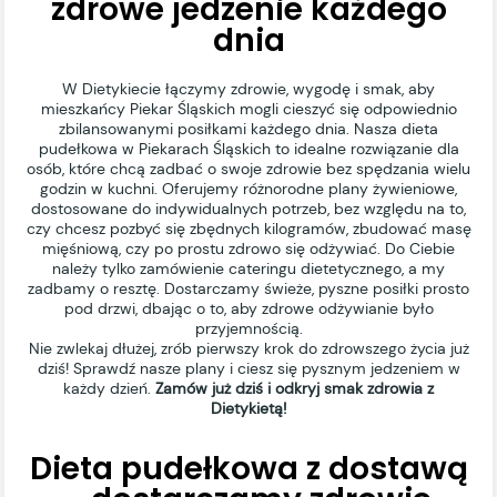
zdrowe jedzenie każdego
dnia
W Dietykiecie łączymy zdrowie, wygodę i smak, aby
mieszkańcy Piekar Śląskich mogli cieszyć się odpowiednio
zbilansowanymi posiłkami każdego dnia. Nasza dieta
pudełkowa w Piekarach Śląskich to idealne rozwiązanie dla
osób, które chcą zadbać o swoje zdrowie bez spędzania wielu
godzin w kuchni. Oferujemy różnorodne plany żywieniowe,
dostosowane do indywidualnych potrzeb, bez względu na to,
czy chcesz pozbyć się zbędnych kilogramów, zbudować masę
mięśniową, czy po prostu zdrowo się odżywiać. Do Ciebie
należy tylko zamówienie cateringu dietetycznego, a my
zadbamy o resztę. Dostarczamy świeże, pyszne posiłki prosto
pod drzwi, dbając o to, aby zdrowe odżywianie było
przyjemnością.
Nie zwlekaj dłużej, zrób pierwszy krok do zdrowszego życia już
dziś! Sprawdź nasze plany i ciesz się pysznym jedzeniem w
każdy dzień.
Zamów już dziś i odkryj smak zdrowia z
Dietykietą!
Dieta pudełkowa z dostawą