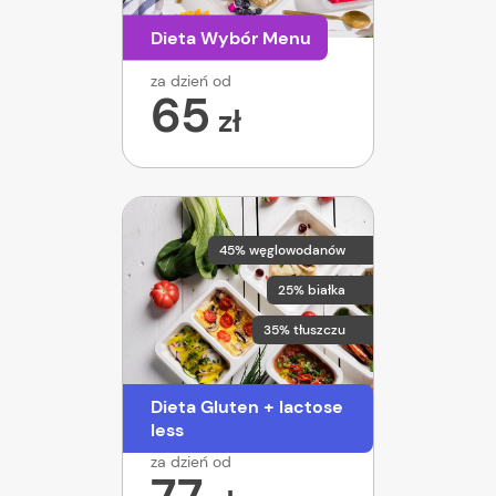
Dieta Wybór Menu
za dzień od
65
zł
45% węglowodanów
25% białka
35% tłuszczu
Dieta Gluten + lactose
less
za dzień od
77