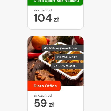
Dieta Sport Bez Nabiału
za dzień od
104
zł
45-55% węglowodanów
20-25% białka
25-30% tłuszczu
Dieta Office
za dzień od
59
zł