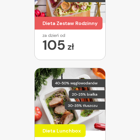
Dieta Zestaw Rodzinny
za dzień od
105
zł
40-50% węglowodanów
20-25% białka
30-35% tłuszczu
Dieta Lunchbox