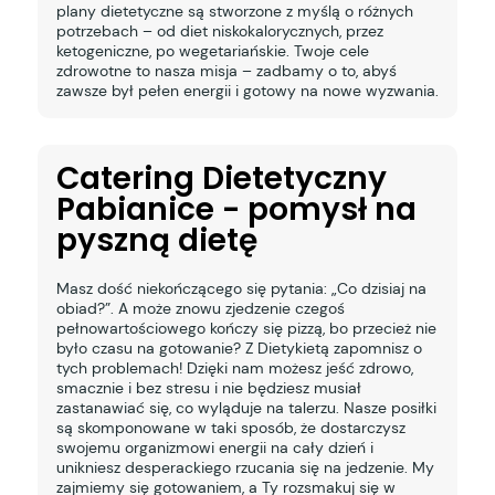
plany dietetyczne są stworzone z myślą o różnych
potrzebach – od diet niskokalorycznych, przez
ketogeniczne, po wegetariańskie. Twoje cele
zdrowotne to nasza misja – zadbamy o to, abyś
zawsze był pełen energii i gotowy na nowe wyzwania.
Catering Dietetyczny
Pabianice - pomysł na
pyszną dietę
Masz dość niekończącego się pytania: „Co dzisiaj na
obiad?”. A może znowu zjedzenie czegoś
pełnowartościowego kończy się pizzą, bo przecież nie
było czasu na gotowanie? Z Dietykietą zapomnisz o
tych problemach! Dzięki nam możesz jeść zdrowo,
smacznie i bez stresu i nie będziesz musiał
zastanawiać się, co wyląduje na talerzu. Nasze posiłki
są skomponowane w taki sposób, że dostarczysz
swojemu organizmowi energii na cały dzień i
unikniesz desperackiego rzucania się na jedzenie. My
zajmiemy się gotowaniem, a Ty rozsmakuj się w