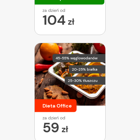
za dzień od
104
zł
45-55% węglowodanów
20-25% białka
25-30% tłuszczu
Dieta Office
za dzień od
59
zł