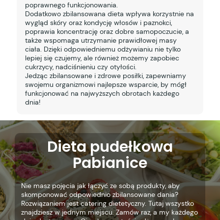
poprawnego funkcjonowania.
Dodatkowo zbilansowana dieta wpływa korzystnie na
wygląd skóry oraz kondycję włosów i paznokci,
poprawia koncentrację oraz dobre samopoczucie, a
także wspomaga utrzymanie prawidłowej masy
ciała. Dzięki odpowiedniemu odżywianiu nie tylko
lepiej się czujemy, ale również możemy zapobiec
cukrzycy, nadciśnieniu czy otyłości.
Jedząc zbilansowane i zdrowe posiłki, zapewniamy
swojemu organizmowi najlepsze wsparcie, by mógł
funkcjonować na najwyższych obrotach każdego
dnia!
Dieta pudełkowa
Pabianice
Nie masz pojęcia jak łączyć ze sobą produkty, aby
skomponować odpowiednio zbilansowane dania?
Rozwiązaniem jest catering dietetyczny. Tutaj wszystko
znajdziesz w jednym miejscu. Zamów raz, a my każdego