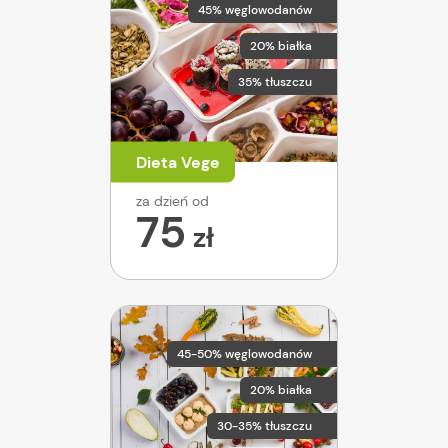
45% węglowodanów
20% białka
35% tłuszczu
Dieta Vege
za dzień od
75
zł
45-50% węglowodanów
20% białka
30-35% tłuszczu