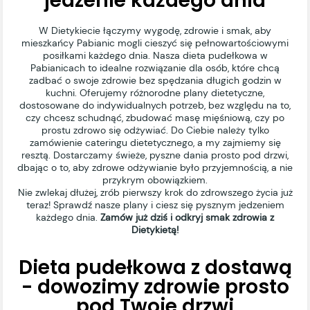
jedzenie każdego dnia
W Dietykiecie łączymy wygodę, zdrowie i smak, aby
mieszkańcy Pabianic mogli cieszyć się pełnowartościowymi
posiłkami każdego dnia. Nasza dieta pudełkowa w
Pabianicach to idealne rozwiązanie dla osób, które chcą
zadbać o swoje zdrowie bez spędzania długich godzin w
kuchni. Oferujemy różnorodne plany dietetyczne,
dostosowane do indywidualnych potrzeb, bez względu na to,
czy chcesz schudnąć, zbudować masę mięśniową, czy po
prostu zdrowo się odżywiać. Do Ciebie należy tylko
zamówienie cateringu dietetycznego, a my zajmiemy się
resztą. Dostarczamy świeże, pyszne dania prosto pod drzwi,
dbając o to, aby zdrowe odżywianie było przyjemnością, a nie
przykrym obowiązkiem.
Nie zwlekaj dłużej, zrób pierwszy krok do zdrowszego życia już
teraz! Sprawdź nasze plany i ciesz się pysznym jedzeniem
każdego dnia.
Zamów już dziś i odkryj smak zdrowia z
Dietykietą!
Dieta pudełkowa z dostawą
- dowozimy zdrowie prosto
pod Twoje drzwi