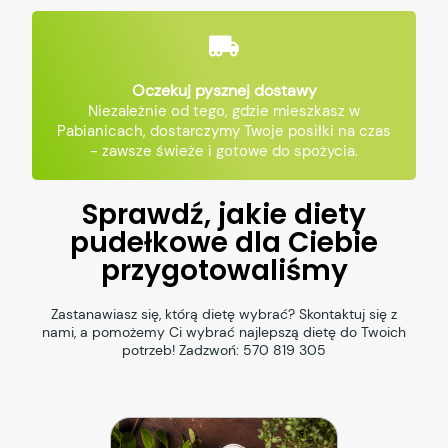
Oczekuj pysznej dostawy
Niezależnie od tego, gdzie mieszkasz w
Pabianicach, dostarczymy Twoje posiłki na czas
- zawsze świeże i gotowe do spożycia.
Sprawdź, jakie diety
pudełkowe dla Ciebie
przygotowaliśmy
Zastanawiasz się, którą dietę wybrać? Skontaktuj się z
nami, a pomożemy Ci wybrać najlepszą dietę do Twoich
potrzeb! Zadzwoń:
570 819 305