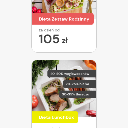
Dieta Zestaw Rodzinny
za dzień od
105
zł
40-50% węglowodanów
20-25% białka
30-35% tłuszczu
Dieta Lunchbox