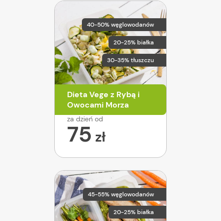
40-50% węglowodanów
20-25% białka
30-35% tłuszczu
Dieta Vege z Rybą i
Owocami Morza
za dzień od
75
zł
45-55% węglowodanów
20-25% białka