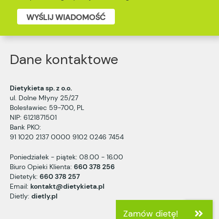
WYŚLIJ WIADOMOŚĆ
Dane kontaktowe
Dietykieta sp. z o.o.
ul. Dolne Młyny 25/27
Bolesławiec 59-700, PL
NIP: 6121871501
Bank PKO:
91 1020 2137 0000 9102 0246 7454
Poniedziałek - piątek: 08.00 - 16.00
Biuro Opieki Klienta:
660 378 256
Dietetyk:
660 378 257
Email:
kontakt@dietykieta.pl
Dietly:
dietly.pl