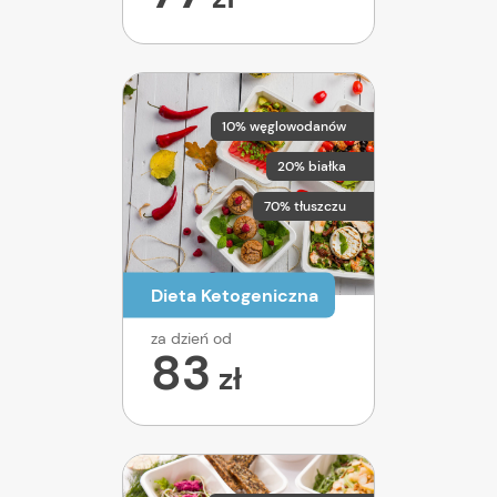
10% węglowodanów
20% białka
70% tłuszczu
Dieta Ketogeniczna
za dzień od
83
zł