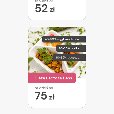
za dzień od
52
zł
40-50% węglowodanów
20-25% białka
30-35% tłuszczu
Dieta Lactose Less
za dzień od
75
zł