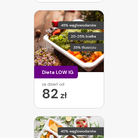
45% węglowodanów
20-25% białka
35% tłuszczu
Dieta LOW IG
za dzień od
82
zł
40% węglowodanów