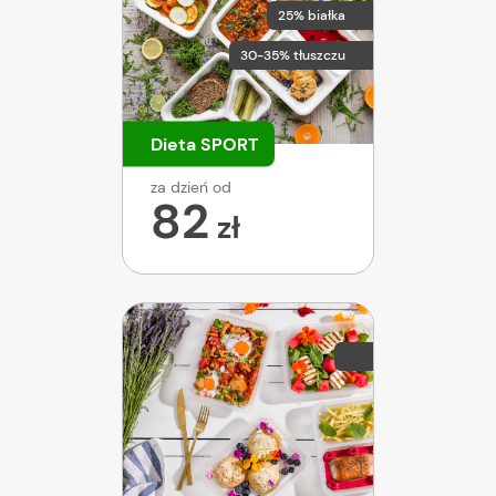
25% białka
30-35% tłuszczu
Dieta SPORT
za dzień od
82
zł