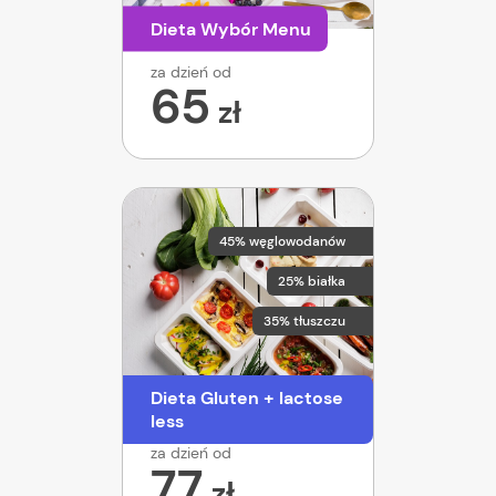
Dieta Wybór Menu
za dzień od
65
zł
45% węglowodanów
25% białka
35% tłuszczu
Dieta Gluten + lactose
less
za dzień od
77
zł