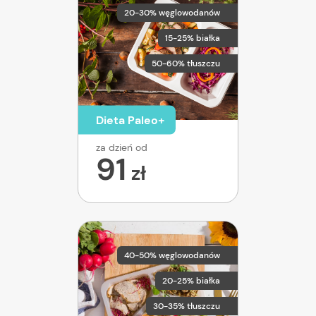
20-30% węglowodanów
15-25% białka
50-60% tłuszczu
Dieta Paleo+
za dzień od
91
zł
40-50% węglowodanów
20-25% białka
30-35% tłuszczu