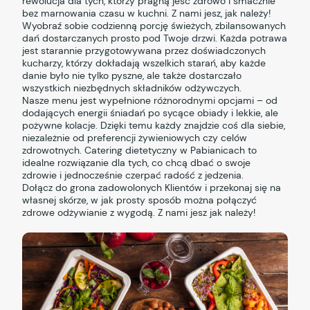
rewolucja dla tych, którzy pragną jeść zdrowo i smacznie
bez marnowania czasu w kuchni. Z nami jesz, jak należy!
Wyobraź sobie codzienną porcję świeżych, zbilansowanych
dań dostarczanych prosto pod Twoje drzwi. Każda potrawa
jest starannie przygotowywana przez doświadczonych
kucharzy, którzy dokładają wszelkich starań, aby każde
danie było nie tylko pyszne, ale także dostarczało
wszystkich niezbędnych składników odżywczych.
Nasze menu jest wypełnione różnorodnymi opcjami – od
dodających energii śniadań po sycące obiady i lekkie, ale
pożywne kolacje. Dzięki temu każdy znajdzie coś dla siebie,
niezależnie od preferencji żywieniowych czy celów
zdrowotnych. Catering dietetyczny w Pabianicach to
idealne rozwiązanie dla tych, co chcą dbać o swoje
zdrowie i jednocześnie czerpać radość z jedzenia.
Dołącz do grona zadowolonych Klientów i przekonaj się na
własnej skórze, w jak prosty sposób można połączyć
zdrowe odżywianie z wygodą. Z nami jesz jak należy!