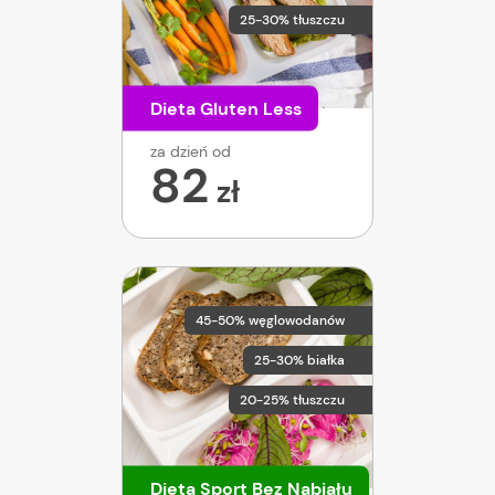
25-30% tłuszczu
Dieta Gluten Less
za dzień od
82
zł
45-50% węglowodanów
25-30% białka
20-25% tłuszczu
Dieta Sport Bez Nabiału