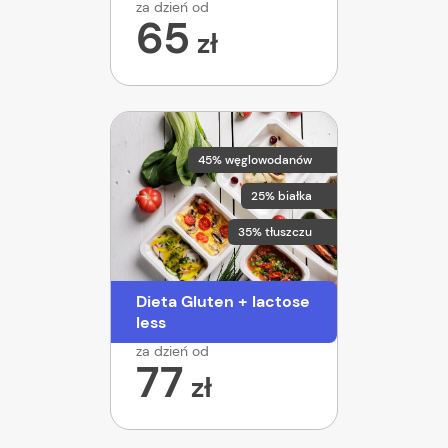
za dzień od
65
zł
45% węglowodanów
25% białka
35% tłuszczu
Dieta Gluten + lactose
less
za dzień od
77
zł