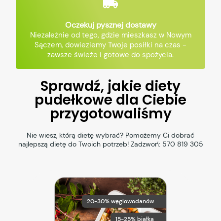
Oczekuj pysznej dostawy
Niezależnie od tego, gdzie mieszkasz w Nowym
Sączem, dowieziemy Twoje posiłki na czas -
zawsze świeże i gotowe do spożycia.
Sprawdź, jakie diety
pudełkowe dla Ciebie
przygotowaliśmy
Nie wiesz, którą dietę wybrać? Pomożemy Ci dobrać
najlepszą dietę do Twoich potrzeb! Zadzwoń:
570 819 305
20-30% węglowodanów
15-25% białka