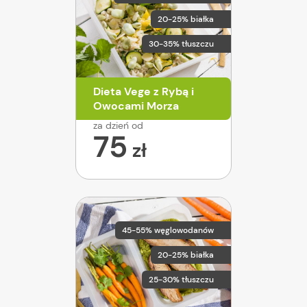
20-25% białka
30-35% tłuszczu
Dieta Vege z Rybą i
Owocami Morza
za dzień od
75
zł
45-55% węglowodanów
20-25% białka
25-30% tłuszczu