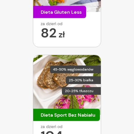
Dieta Gluten Less
za dzień od
82
zł
45-50% węglowodanów
25-30% białka
20-25% tłuszczu
Dieta Sport Bez Nabiału
za dzień od