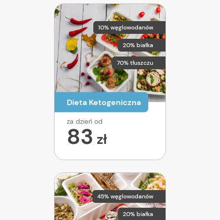
10% węglowodanów
20% białka
70% tłuszczu
Dieta Ketogeniczna
za dzień od
83
zł
45% węglowodanów
20% białka