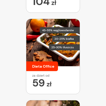
104
zł
45-55% węglowodanów
20-25% białka
25-30% tłuszczu
Dieta Office
za dzień od
59
zł