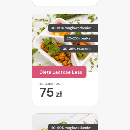
40-50% węglowodanów
20-25% białka
30-35% tłuszczu
Dieta Lactose Less
za dzień od
75
zł
40-50% węglowodanów