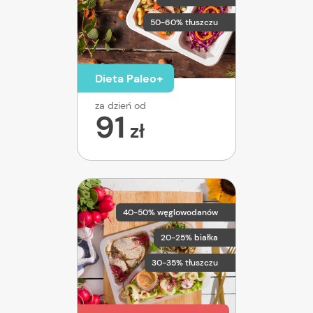
50-60% tłuszczu
Dieta Paleo+
za dzień od
91
zł
40-50% węglowodanów
20-25% białka
30-35% tłuszczu