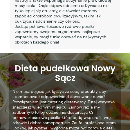
nastrój, a także wspomaga utrzymanie prawidłowej
masy ciała. Dzięki odpowiedniemu odżywianiu nie
tylko lepiej się czujemy, ale również możemy
zapobiec chorobom cywilizacyjnym, takim jak
cukrzyca, nadciśnienie czy otyłość.
Jedząc pełnowartościowe i zdrowe posiłki,
zapewniamy swojemu organizmowi najlepsze
wsparcie, by mógł funkcjonować na najwyższych
obrotach każdego dnia!
Dieta pudełkowa Nowy
Sącz
Nie masz pojęcia jak łączyć ze sobą produkty, aby
skomponować odpowiednio zbilansowane dania?
Rozwiązaniem jest catering dietetyczny. Tutaj wszystko
znajdziesz w jednym miejscu. Zamów raz, a my
zadbamy o to, by codziennie dostarczyć Ci
pełnowartościowe posiłki, które będą wspierać Twoje
zdrowie i dobre samopoczucie. Zaufaj profesjonalistom
i odkryj, jak pyszna i wygodna może być zdrowa dieta