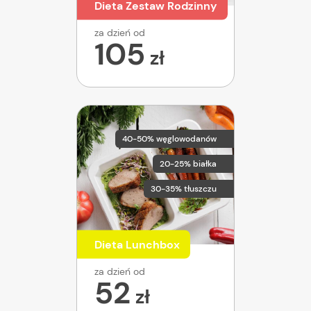
Dieta Zestaw Rodzinny
za dzień od
105
zł
40-50% węglowodanów
20-25% białka
30-35% tłuszczu
Dieta Lunchbox
za dzień od
52
zł