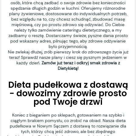
osób, które chcą zadbać o swoje zdrowie bez konieczności
spędzania długich godzin w kuchni. Oferujemy różnorodne
plany żywieniowe, dostosowane do indywidualnych potrzeb,
bez względu na to, czy chcesz schudnąć, zbudować masę
mięśniową, czy po prostu zdrowo się odżywiać. Do Ciebie
należy tylko zamówienie cateringu dietetycznego, a my
zadbamy o resztę. Dostarczamy świeże, pyszne dania prosto
pod wskazany adres, pilnując tego, aby zdrowe odżywianie
było przyjemnością.
Nie zwlekaj dłużej, zrób pierwszy krok do zdrowszego życia już
teraz! Sprawdź nasze plany i ciesz się pysznym jedzeniem w
każdy dzień.
Zamów już teraz i odkryj smak zdrowia z
Dietykietą!
Dieta pudełkowa z dostawą
- dowozimy zdrowie prosto
pod Twoje drzwi
Koniec z bieganiem po sklepach, gotowaniem na szybko i
ciągłym brakiem pomysłu, co zrobić na obiad. Nasza dieta
pudełkowa w Nowym Sączem z dostawą to rozwiązanie dla
tych, którzy chcą jeść zdrowo, ale bez zbędnego