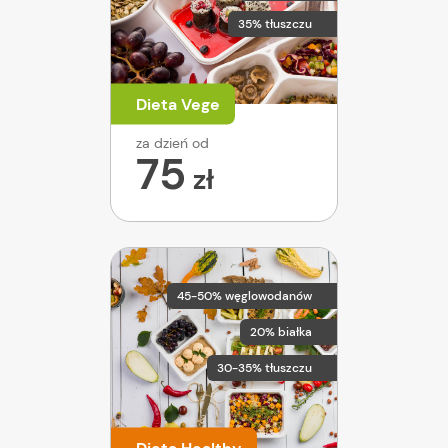
35% tłuszczu
Dieta Vege
za dzień od
75
zł
45-50% węglowodanów
20% białka
30-35% tłuszczu
Dieta Healthy