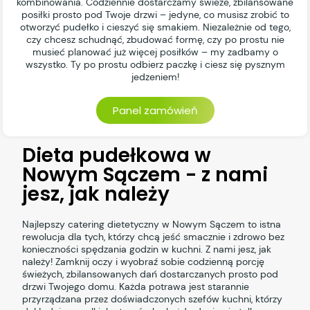
kombinowania. Codziennie dostarczamy świeże, zbilansowane
posiłki prosto pod Twoje drzwi – jedyne, co musisz zrobić to
otworzyć pudełko i cieszyć się smakiem. Niezależnie od tego,
czy chcesz schudnąć, zbudować formę, czy po prostu nie
musieć planować już więcej posiłków – my zadbamy o
wszystko. Ty po prostu odbierz paczkę i ciesz się pysznym
jedzeniem!
Panel zamówień
Dieta pudełkowa w
Nowym Sączem - z nami
jesz, jak należy
Najlepszy catering dietetyczny w Nowym Sączem to istna
rewolucja dla tych, którzy chcą jeść smacznie i zdrowo bez
konieczności spędzania godzin w kuchni. Z nami jesz, jak
należy! Zamknij oczy i wyobraź sobie codzienną porcję
świeżych, zbilansowanych dań dostarczanych prosto pod
drzwi Twojego domu. Każda potrawa jest starannie
przyrządzana przez doświadczonych szefów kuchni, którzy