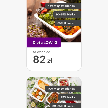
45% węglowodanów
20-25% białka
35% tłuszczu
Dieta LOW IG
za dzień od
82
zł
40% węglowodanów
25% białka
30-35% tłuszczu