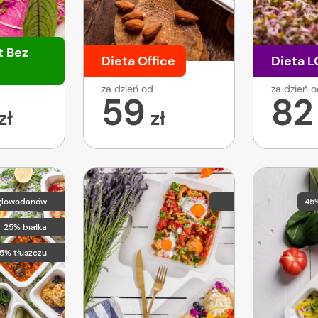
t Bez
Dieta Office
Dieta 
za dzień od
za dzień 
59
82
zł
zł
glowodanów
45
25% białka
5% tłuszczu