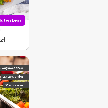
luten Less
od
zł
% węglowodanów
20-25% białka
35% tłuszczu