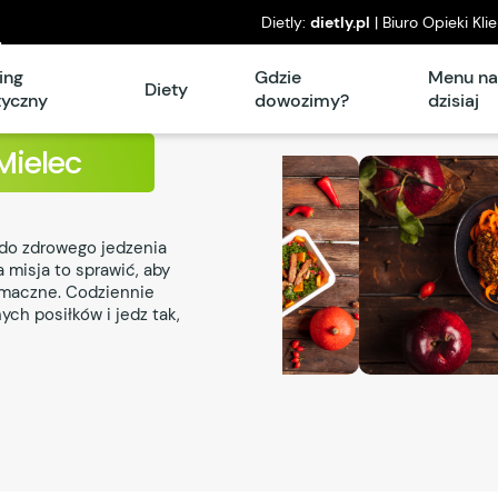
Dietly:
dietly.pl
| Biuro Opieki Kli
l
piątek: 8°° – 16°°
ing
Gdzie
Menu n
Diety
tyczny
dowozimy?
dzisiaj
Mielec
do zdrowego jedzenia
 misja to sprawić, aby
 smaczne. Codziennie
ych posiłków i jedz tak,