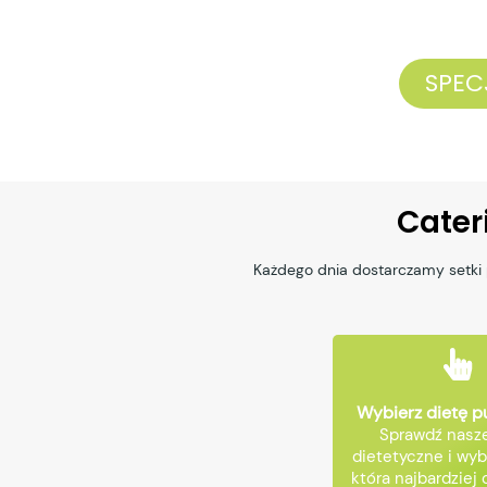
SPEC
Cater
Każdego dnia dostarczamy setki 
Wybierz dietę 
Sprawdź nasze
dietetyczne i wyb
która najbardziej