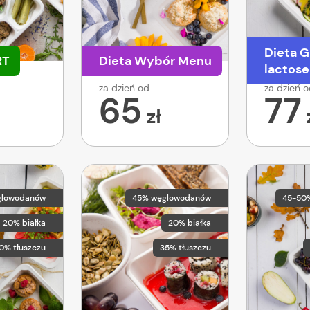
Dieta G
RT
Dieta Wybór Menu
lactose
za dzień od
za dzień 
65
77
zł
glowodanów
45% węglowodanów
45-50
20% białka
20% białka
0% tłuszczu
35% tłuszczu