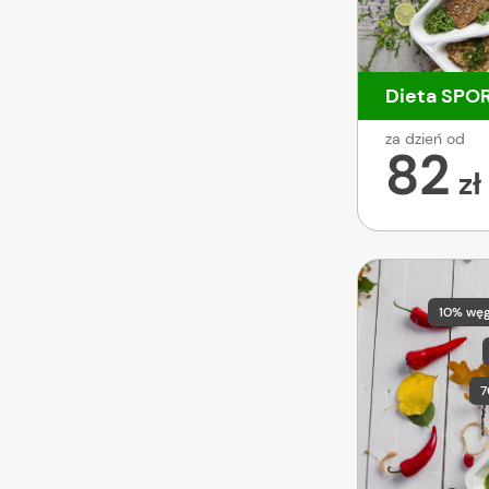
Dieta SPO
za dzień od
82
zł
10% wę
7