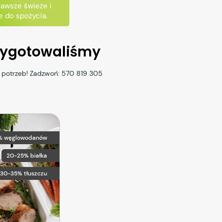
zawsze świeże i
 do spożycia.
rzygotowaliśmy
h potrzeb! Zadzwoń:
570 819 305
% węglowodanów
20-25% białka
30-35% tłuszczu