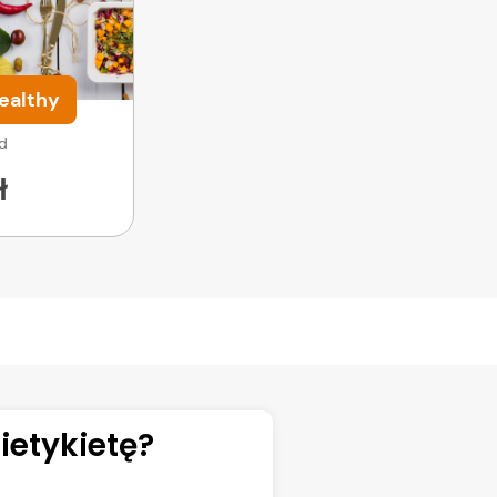
ealthy
od
ł
ietykietę?