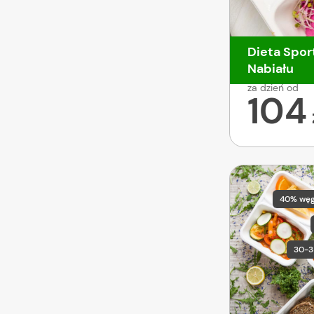
Dieta Spor
Nabiału
za dzień od
104
40% wę
30-3