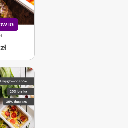
LOW IG
od
zł
% węglowodanów
25% białka
35% tłuszczu