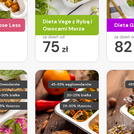
Dieta Vege z Rybą i
ose Less
Dieta G
Owocami Morza
za dzień od
za dzień 
75
82
zł
glowodanów
45-55% węglowodanów
45
-30% białka
20-25% białka
5% tłuszczu
25-30% tłuszczu