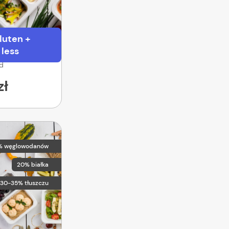
luten +
 less
od
zł
% węglowodanów
20% białka
30-35% tłuszczu