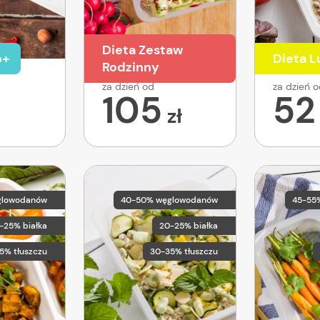
Dieta Zestaw
o+
Dieta 
Rodzinny
za dzień od
za dzień 
105
52
zł
glowodanów
40-50% węglowodanów
45-55
-25% białka
20-25% białka
5% tłuszczu
30-35% tłuszczu