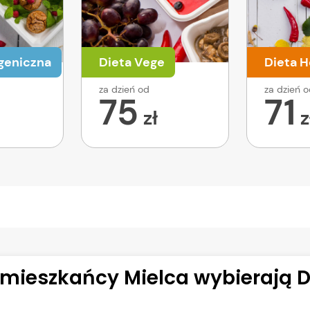
geniczna
Dieta Vege
Dieta H
za dzień od
za dzień 
75
71
zł
z
mieszkańcy Mielca wybierają D