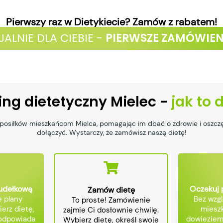
Pierwszy raz w Dietykiecie? Zamów z rabatem!
JALNIE DLA CIEBIE -
PIERWSZE ZAMÓWIEN
ing dietetyczny Mielec -
jak to 
posiłków mieszkańcom Mielca, pomagając im dbać o zdrowie i oszczę
dołączyć. Wystarczy, że zamówisz naszą dietę!
pudełkową
Oczekuj 
Zamów dietę
 plany
Bez wzgl
To proste! Zamówienie
ierz dietę,
mieszk
zajmie Ci dosłownie chwilę.
 odpowiada
dowieziemy
Wybierz dietę, określ swoje