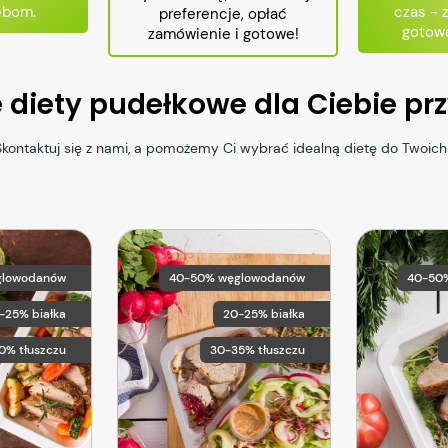
ebom.
czas - 
preferencje, opłać
gotowe
zamówienie i gotowe!
e diety pudełkowe dla Ciebie p
 Skontaktuj się z nami, a pomożemy Ci wybrać idealną dietę do Twoic
glowodanów
40-50% węglowodanów
40-50
5-25% białka
20-25% białka
0% tłuszczu
30-35% tłuszczu