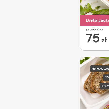
Dieta Lact
za dzień od
75
zł
45-50% wę
25
20-2