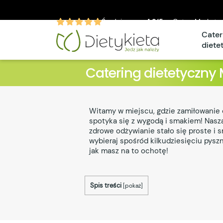
Średnia ocen
4.9/5
w CateroMarket.p
Cater
diete
Catering dietetyczny 
Witamy w miejscu, gdzie zamiłowanie 
spotyka się z wygodą i smakiem! Nasza
zdrowe odżywianie stało się proste i
wybieraj spośród kilkudziesięciu pyszn
jak masz na to ochotę!
Spis treści
[
pokaż
]