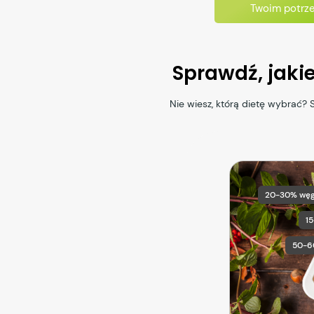
Twoim potrz
Sprawdź, jaki
Nie wiesz, którą dietę wybrać?
20-30% wę
1
50-6