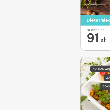
Dieta Pale
za dzień od
91
zł
40-50% wę
20
30-3