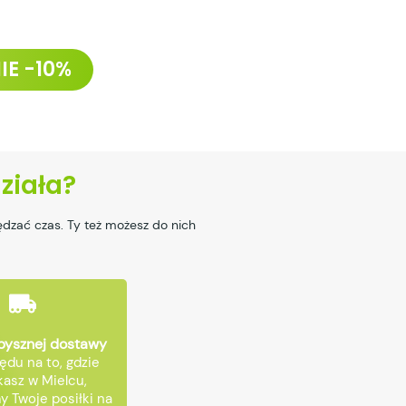
IE -10%
działa?
dzać czas. Ty też możesz do nich
pysznej dostawy
ędu na to, gdzie
asz w Mielcu,
 Twoje posiłki na