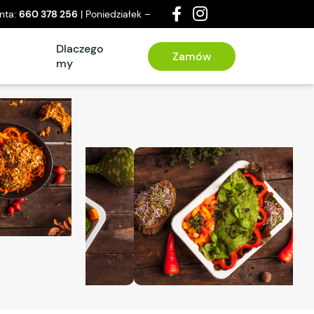
enta:
660 378 256
| Poniedziałek –
a
Dlaczego
Zamów
my