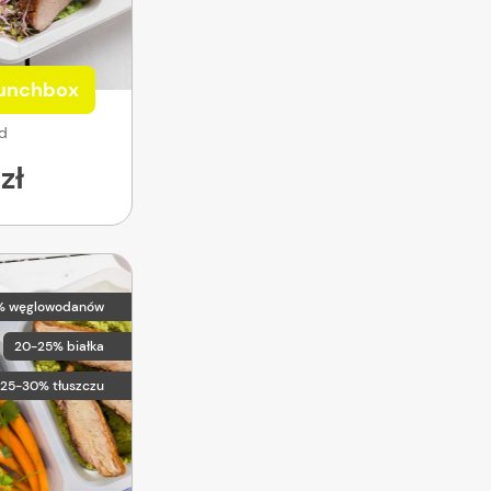
Lunchbox
od
zł
% węglowodanów
20-25% białka
25-30% tłuszczu