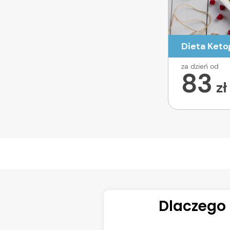
Dieta Keto
za dzień od
83
zł
Dlaczego 