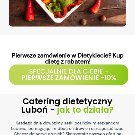
Pierwsze zamówienie w Dietykiecie? Kup
dietę z rabatem!
SPECJALNIE DLA CIEBIE -
PIERWSZE ZAMÓWIENIE -10%
Catering dietetyczny
Luboń -
jak to działa?
Każdego dnia dowozimy setki posiłków mieszkańcom
Lubonia, pomagając im dbać o zdrowie i oszczędzać czas.
Chcesz dołączyć do nich? Skorzystaj z naszych ofert na