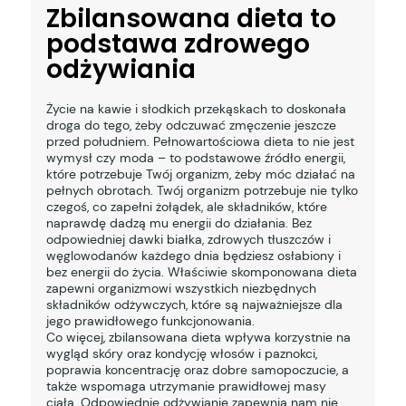
Zbilansowana dieta to
podstawa zdrowego
odżywiania
Życie na kawie i słodkich przekąskach to doskonała
droga do tego, żeby odczuwać zmęczenie jeszcze
przed południem. Pełnowartościowa dieta to nie jest
wymysł czy moda – to podstawowe źródło energii,
które potrzebuje Twój organizm, żeby móc działać na
pełnych obrotach. Twój organizm potrzebuje nie tylko
czegoś, co zapełni żołądek, ale składników, które
naprawdę dadzą mu energii do działania. Bez
odpowiedniej dawki białka, zdrowych tłuszczów i
węglowodanów każdego dnia będziesz osłabiony i
bez energii do życia. Właściwie skomponowana dieta
zapewni organizmowi wszystkich niezbędnych
składników odżywczych, które są najważniejsze dla
jego prawidłowego funkcjonowania.
Co więcej, zbilansowana dieta wpływa korzystnie na
wygląd skóry oraz kondycję włosów i paznokci,
poprawia koncentrację oraz dobre samopoczucie, a
także wspomaga utrzymanie prawidłowej masy
ciała. Odpowiednie odżywianie zapewnia nam nie