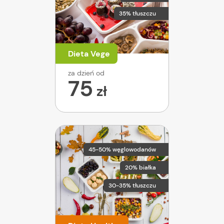
35% tłuszczu
Dieta Vege
za dzień od
75
zł
45-50% węglowodanów
20% białka
30-35% tłuszczu