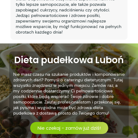
tylko lepsze samopoczucie, ale także pozwala
zapobiegać cukrzycy, nadciśnieniu czy otyłości.
Jedząc pełnowartościowe i zdrowe posiłki,
zapewniamy swojemu organizmowi najlepsze
możliwe wsparcie, by mógł funkcjonować na pełnych
obrotach każdego dnia!
Dieta pudełkowa Luboń
Nie masz czasu na szukanie produktów i komponowanie
zdrowych dań? Pomyśl o cateringu dietetycznym. Tutaj
wszystko znajdziesz w jednym miejscu. Zamów raz, a
my codziennie dostarczymy Ci pełnowartościowe
posiłki, które będą wspierać Twoje zdrowie i dobre
samopoczucie. Zaufaj profesjonalistom i przekonaj się,
jak pyszna i wygodna może być zdrowa dieta
pudełkowa z dostawą prosto do Twojego domu!
Nie czekaj - zamów już dziś!