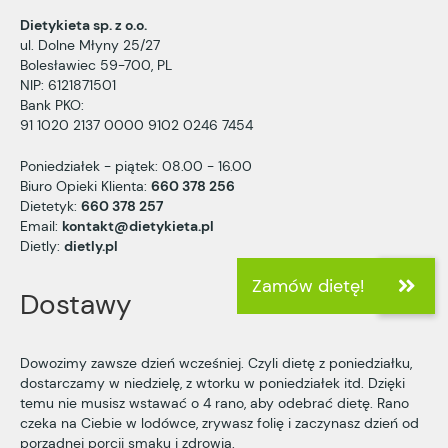
Dietykieta sp. z o.o.
ul. Dolne Młyny 25/27
Bolesławiec 59-700, PL
NIP: 6121871501
Bank PKO:
91 1020 2137 0000 9102 0246 7454
Poniedziałek - piątek: 08.00 - 16.00
Biuro Opieki Klienta:
660 378 256
Dietetyk:
660 378 257
Email:
kontakt@dietykieta.pl
Dietly:
dietly.pl
Dostawy
Dowozimy zawsze dzień wcześniej. Czyli dietę z poniedziałku,
dostarczamy w niedzielę, z wtorku w poniedziałek itd. Dzięki
temu nie musisz wstawać o 4 rano, aby odebrać dietę. Rano
czeka na Ciebie w lodówce, zrywasz folię i zaczynasz dzień od
porządnej porcji smaku i zdrowia.