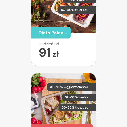
50-60% tłuszczu
Dieta Paleo+
za dzień od
91
zł
40-50% węglowodanów
20-25% białka
30-35% tłuszczu