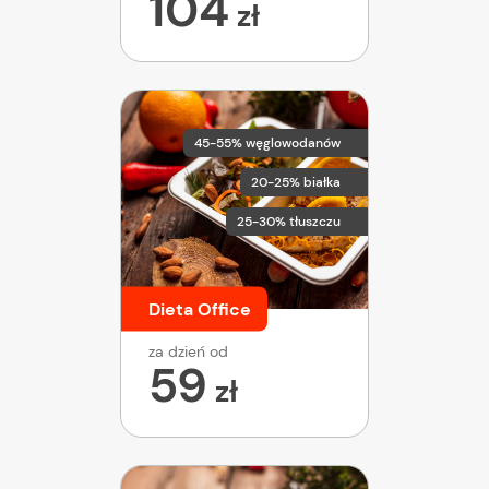
104
zł
45-55% węglowodanów
20-25% białka
25-30% tłuszczu
Dieta Office
za dzień od
59
zł