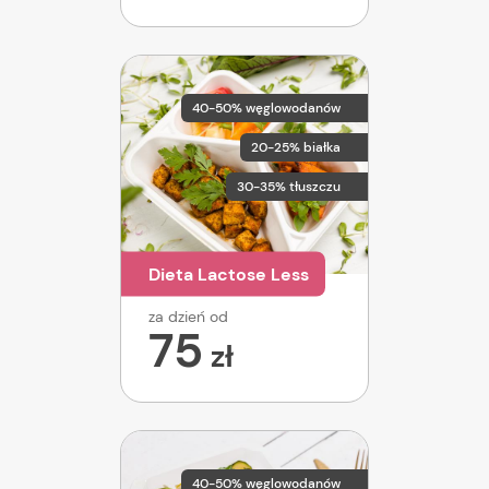
40-50% węglowodanów
20-25% białka
30-35% tłuszczu
Dieta Lactose Less
za dzień od
75
zł
40-50% węglowodanów