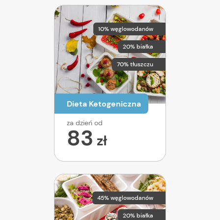
10% węglowodanów
20% białka
70% tłuszczu
Dieta Ketogeniczna
za dzień od
83
zł
45% węglowodanów
20% białka