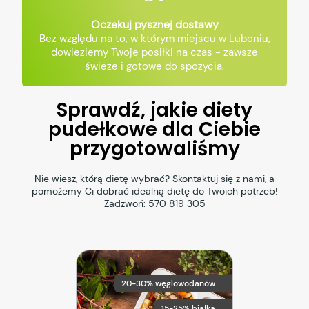
Oczekuj pysznej dostawy
Bez względu na to, w którym miejscu w Luboniu,
dowieziemy Twoje posiłki na czas - zawsze
świeże i gotowe do spożycia.
Sprawdź, jakie diety
pudełkowe dla Ciebie
przygotowaliśmy
Nie wiesz, którą dietę wybrać? Skontaktuj się z nami, a
pomożemy Ci dobrać idealną dietę do Twoich potrzeb!
Zadzwoń:
570 819 305
20-30% węglowodanów
15-25% białka