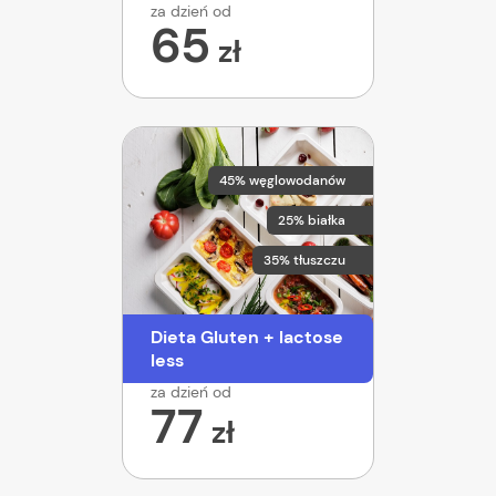
za dzień od
65
zł
45% węglowodanów
25% białka
35% tłuszczu
Dieta Gluten + lactose
less
za dzień od
77
zł