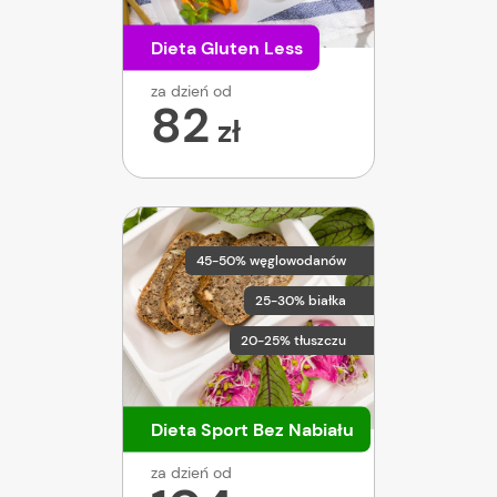
Dieta Gluten Less
za dzień od
82
zł
45-50% węglowodanów
25-30% białka
20-25% tłuszczu
Dieta Sport Bez Nabiału
za dzień od