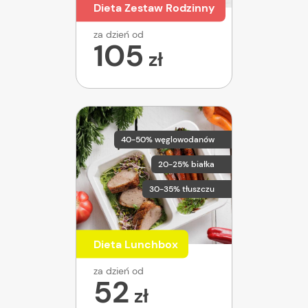
Dieta Zestaw Rodzinny
za dzień od
105
zł
40-50% węglowodanów
20-25% białka
30-35% tłuszczu
Dieta Lunchbox
za dzień od
52
zł