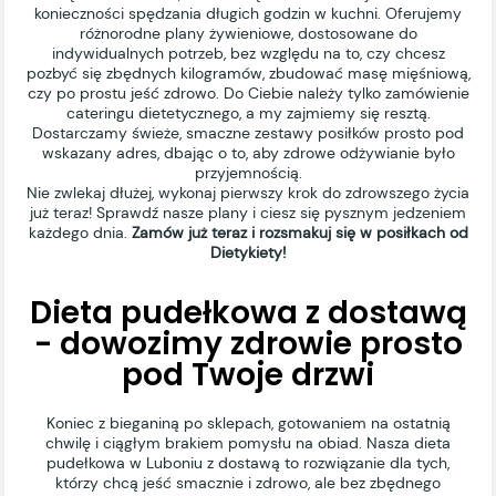
konieczności spędzania długich godzin w kuchni. Oferujemy
różnorodne plany żywieniowe, dostosowane do
indywidualnych potrzeb, bez względu na to, czy chcesz
pozbyć się zbędnych kilogramów, zbudować masę mięśniową,
czy po prostu jeść zdrowo. Do Ciebie należy tylko zamówienie
cateringu dietetycznego, a my zajmiemy się resztą.
Dostarczamy świeże, smaczne zestawy posiłków prosto pod
wskazany adres, dbając o to, aby zdrowe odżywianie było
przyjemnością.
Nie zwlekaj dłużej, wykonaj pierwszy krok do zdrowszego życia
już teraz! Sprawdź nasze plany i ciesz się pysznym jedzeniem
każdego dnia.
Zamów już teraz i rozsmakuj się w posiłkach od
Dietykiety!
Dieta pudełkowa z dostawą
- dowozimy zdrowie prosto
pod Twoje drzwi
Koniec z bieganiną po sklepach, gotowaniem na ostatnią
chwilę i ciągłym brakiem pomysłu na obiad. Nasza dieta
pudełkowa w Luboniu z dostawą to rozwiązanie dla tych,
którzy chcą jeść smacznie i zdrowo, ale bez zbędnego