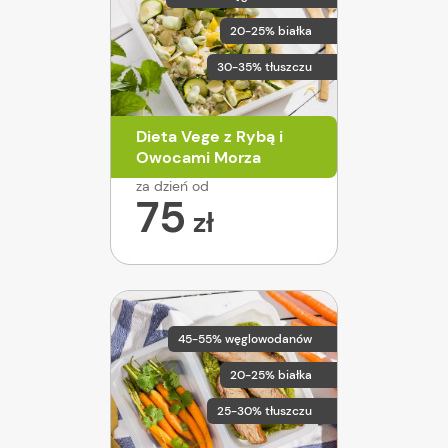
20-25% białka
30-35% tłuszczu
Dieta Vege z Rybą i
Owocami Morza
za dzień od
75
zł
45-55% węglowodanów
20-25% białka
25-30% tłuszczu