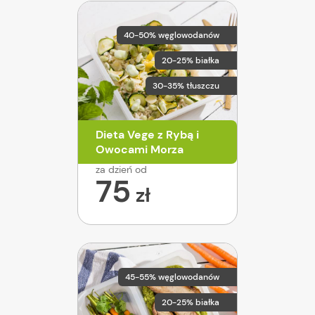
40-50% węglowodanów
20-25% białka
30-35% tłuszczu
Dieta Vege z Rybą i
Owocami Morza
za dzień od
75
zł
45-55% węglowodanów
20-25% białka