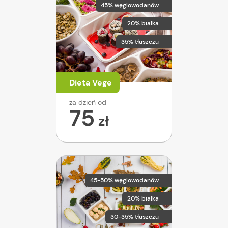
45% węglowodanów
20% białka
35% tłuszczu
Dieta Vege
za dzień od
75
zł
45-50% węglowodanów
20% białka
30-35% tłuszczu