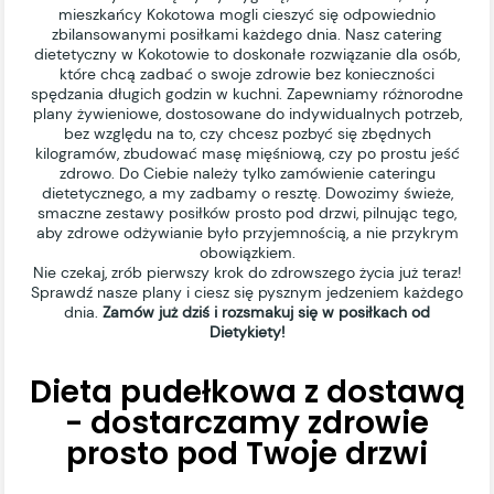
mieszkańcy Kokotowa mogli cieszyć się odpowiednio
zbilansowanymi posiłkami każdego dnia. Nasz catering
dietetyczny w Kokotowie to doskonałe rozwiązanie dla osób,
które chcą zadbać o swoje zdrowie bez konieczności
spędzania długich godzin w kuchni. Zapewniamy różnorodne
plany żywieniowe, dostosowane do indywidualnych potrzeb,
bez względu na to, czy chcesz pozbyć się zbędnych
kilogramów, zbudować masę mięśniową, czy po prostu jeść
zdrowo. Do Ciebie należy tylko zamówienie cateringu
dietetycznego, a my zadbamy o resztę. Dowozimy świeże,
smaczne zestawy posiłków prosto pod drzwi, pilnując tego,
aby zdrowe odżywianie było przyjemnością, a nie przykrym
obowiązkiem.
Nie czekaj, zrób pierwszy krok do zdrowszego życia już teraz!
Sprawdź nasze plany i ciesz się pysznym jedzeniem każdego
dnia.
Zamów już dziś i rozsmakuj się w posiłkach od
Dietykiety!
Dieta pudełkowa z dostawą
- dostarczamy zdrowie
prosto pod Twoje drzwi