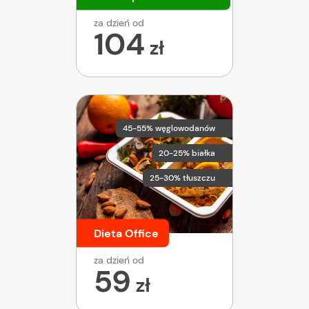
za dzień od
104
zł
45-55% węglowodanów
20-25% białka
25-30% tłuszczu
Dieta Office
za dzień od
59
zł