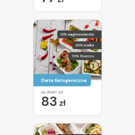
10% węglowodanów
20% białka
70% tłuszczu
Dieta Ketogeniczna
za dzień od
83
zł