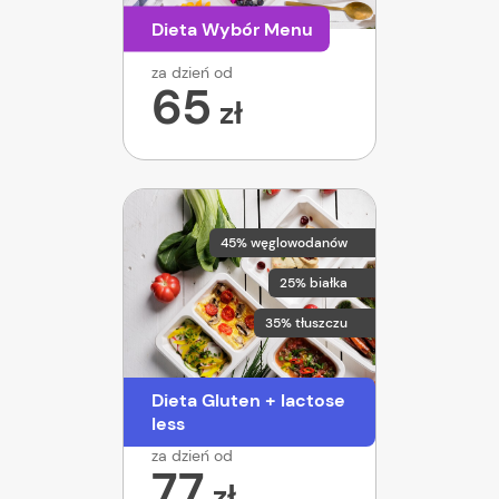
Dieta Wybór Menu
za dzień od
65
zł
45% węglowodanów
25% białka
35% tłuszczu
Dieta Gluten + lactose
less
za dzień od
77
zł