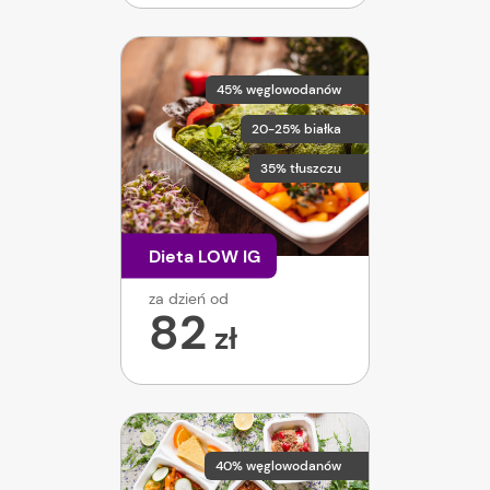
45% węglowodanów
20-25% białka
35% tłuszczu
Dieta LOW IG
za dzień od
82
zł
40% węglowodanów