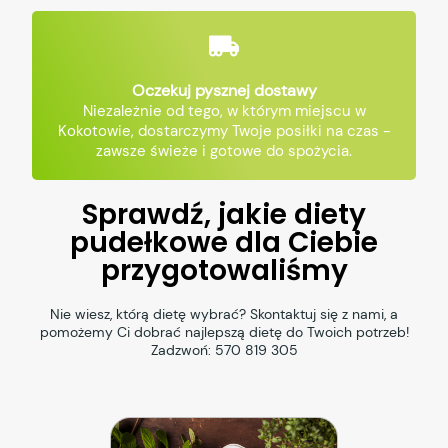
Oczekuj pysznej dostawy
Niezależnie od tego, w którym miejscu w
Kokotowie, dostarczymy Twoje posiłki na czas -
zawsze świeże i gotowe do spożycia.
Sprawdź, jakie diety
pudełkowe dla Ciebie
przygotowaliśmy
Nie wiesz, którą dietę wybrać? Skontaktuj się z nami, a
pomożemy Ci dobrać najlepszą dietę do Twoich potrzeb!
Zadzwoń:
570 819 305