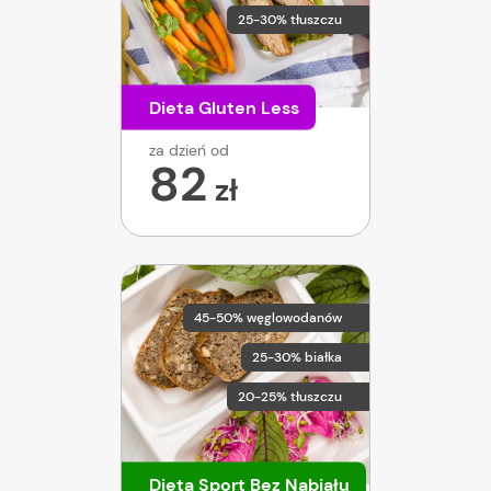
25-30% tłuszczu
Dieta Gluten Less
za dzień od
82
zł
45-50% węglowodanów
25-30% białka
20-25% tłuszczu
Dieta Sport Bez Nabiału