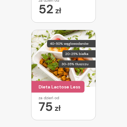
za dzień od
52
zł
40-50% węglowodanów
20-25% białka
30-35% tłuszczu
Dieta Lactose Less
za dzień od
75
zł