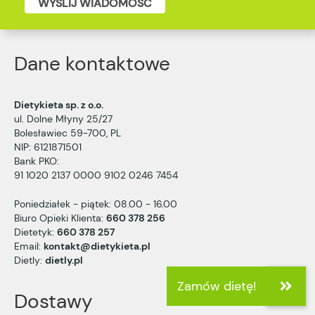
WYŚLIJ WIADOMOŚĆ
Dane kontaktowe
Dietykieta sp. z o.o.
ul. Dolne Młyny 25/27
Bolesławiec 59-700, PL
NIP: 6121871501
Bank PKO:
91 1020 2137 0000 9102 0246 7454
Poniedziałek - piątek: 08.00 - 16.00
Biuro Opieki Klienta:
660 378 256
Dietetyk:
660 378 257
Email:
kontakt@dietykieta.pl
Dietly:
dietly.pl
Dostawy