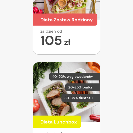
Dieta Zestaw Rodzinny
za dzień od
105
zł
40-50% węglowodanów
20-25% białka
30-35% tłuszczu
Dieta Lunchbox