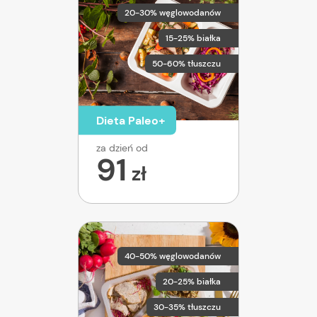
20-30% węglowodanów
15-25% białka
50-60% tłuszczu
Dieta Paleo+
za dzień od
91
zł
40-50% węglowodanów
20-25% białka
30-35% tłuszczu