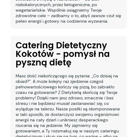
niskokalorycznych, przez ketogeniczne, po
wegetariańskie. Wspólnie osiągniemy Twoje
zdrowotne cele – zadbamy o to, abyś zawsze czuł się
pełen energii i gotowy na codzienne wyzwania.
Catering Dietetyczny
Kokotów - pomysł na
pyszną dietę
Masz dość niekończącego się pytania: „Co dzisiaj na
obiad?”. A może kolejny raz zjedzenie czegoś
pełnowartościowego kończy się pizzą, bo zabrakło
czasu na gotowanie? Z Dietykietą skończą się Twoje
problemy! Dzięki nam jesz zdrowo, smacznie i bez
stresu i nie będziesz musiał zastanawiać się, co
wyląduje na talerzu. Nasze posiłki są skomponowane
w taki sposób, że dostarczysz swojemu organizmowi
energii na cały dzień i unikniesz desperackiego
rzucania się na jedzenie. My zajmiemy się
gotowaniem, a Ty rozsmakuj się w naszym cateringu
dietetycznym i skup się na tym, co ważne – albo na