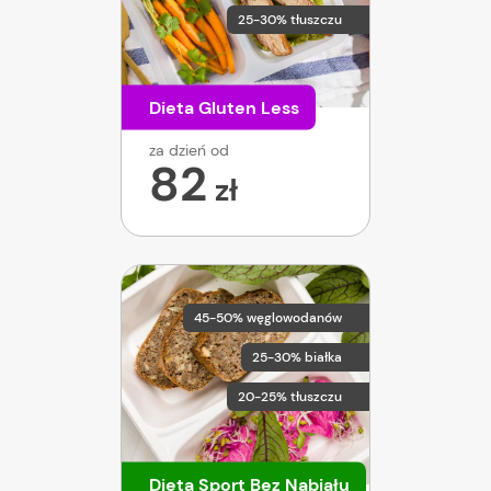
25-30% tłuszczu
Dieta Gluten Less
za dzień od
82
zł
45-50% węglowodanów
25-30% białka
20-25% tłuszczu
Dieta Sport Bez Nabiału