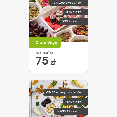
45% węglowodanów
20% białka
35% tłuszczu
Dieta Vege
za dzień od
75
zł
45-50% węglowodanów
20% białka
30-35% tłuszczu