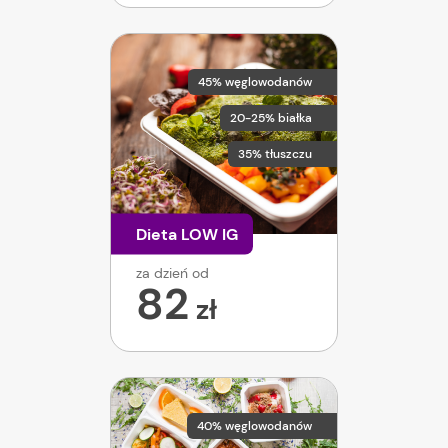
45% węglowodanów
20-25% białka
35% tłuszczu
Dieta LOW IG
za dzień od
82
zł
40% węglowodanów