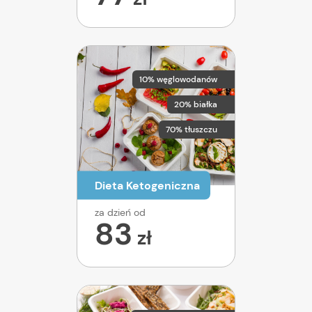
10% węglowodanów
20% białka
70% tłuszczu
Dieta Ketogeniczna
za dzień od
83
zł