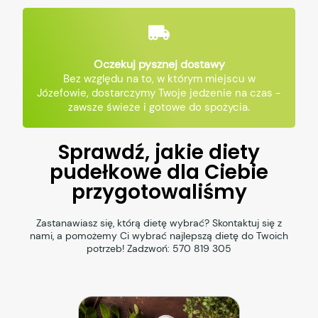
Oczekuj pysznej dostawy
Bez względu na to, w którym miejscu w
Józefowie, dostarczymy Twoje jedzenie na czas -
zawsze świeże i gotowe do spożycia.
Sprawdź, jakie diety
pudełkowe dla Ciebie
przygotowaliśmy
Zastanawiasz się, którą dietę wybrać? Skontaktuj się z
nami, a pomożemy Ci wybrać najlepszą dietę do Twoich
potrzeb! Zadzwoń:
570 819 305