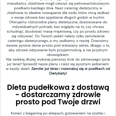
mieszkańcy Józefówie mogli cieszyć się pełnowartościowymi
posiłkami każdego dnia. Nasz catering dietetyczny w
Józefowie to idealne rozwiązanie dla osób, które chcą zadbać
o swoje zdrowie bez spędzania długich godzin w kuchni.
Oferujemy różnorodne plany dietetyczne, dostosowane do
indywidualnych potrzeb, bez względu na to, czy chcesz
schudnąć, zbudować masę mięśniową, czy po prostu zdrowo
się odżywiać. Do Twoich zadań należy tylko zamówienie
cateringu dietetycznego, a my zadbamy o resztę. Dowozimy
świeże, pyszne dania prosto pod wskazany adres, dbając o to,
aby zdrowe odżywianie było przyjemnością, a nie przykrym
obowiązkiem.
Nie zwlekaj dłużej, wykonaj pierwszy krok do zdrowszego życia
już teraz! Sprawdź nasze plany i ciesz się pysznym jedzeniem
w każdy dzień.
Zamów już teraz i rozsmakuj się w posiłkach od
Dietykiety!
Dieta pudełkowa z dostawą
- dostarczamy zdrowie
prosto pod Twoje drzwi
Koniec z bieganiną po sklepach, gotowaniem na szybko i