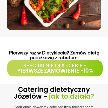
Pierwszy raz w Dietykiecie? Zamów dietę
pudełkową z rabatem!
SPECJALNIE DLA CIEBIE -
PIERWSZE ZAMÓWIENIE -10%
Catering dietetyczny
Józefów -
jak to działa?
Codziennie dowozimy setki posiłków mieszkańcom