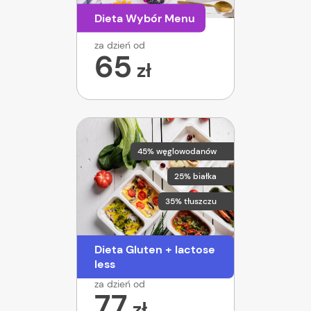
Dieta Wybór Menu
za dzień od
65
zł
45% węglowodanów
25% białka
35% tłuszczu
Dieta Gluten + lactose
less
za dzień od
77
zł