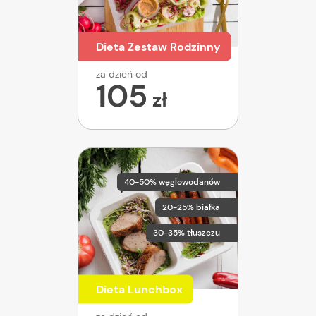
Dieta Zestaw Rodzinny
za dzień od
105
zł
40-50% węglowodanów
20-25% białka
30-35% tłuszczu
Dieta Lunchbox