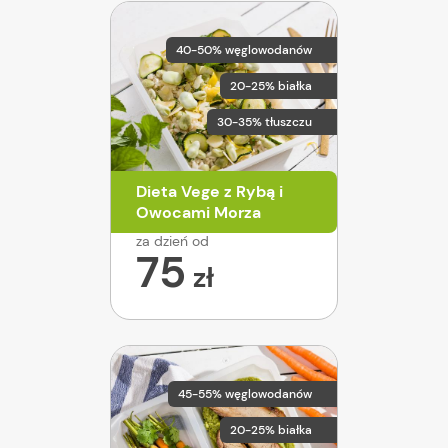
40-50% węglowodanów
20-25% białka
30-35% tłuszczu
Dieta Vege z Rybą i
Owocami Morza
za dzień od
75
zł
45-55% węglowodanów
20-25% białka