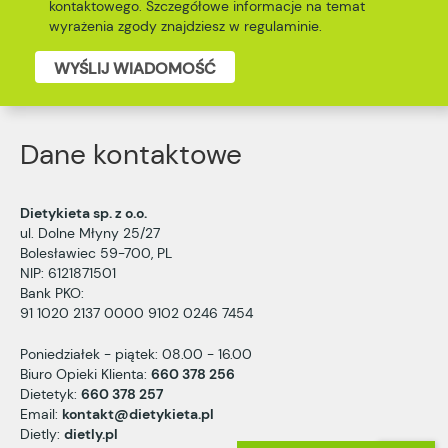
kontaktowego. Szczegółowe informacje na temat
wyrażenia zgody znajdziesz w
regulaminie
.
WYŚLIJ WIADOMOŚĆ
Dane kontaktowe
Dietykieta sp. z o.o.
ul. Dolne Młyny 25/27
Bolesławiec 59-700, PL
NIP: 6121871501
Bank PKO:
91 1020 2137 0000 9102 0246 7454
Poniedziałek - piątek: 08.00 - 16.00
Biuro Opieki Klienta:
660 378 256
Dietetyk:
660 378 257
Email:
kontakt@dietykieta.pl
Dietly:
dietly.pl