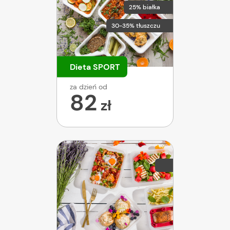
25% białka
30-35% tłuszczu
Dieta SPORT
za dzień od
82
zł