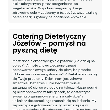
niskokalorycznych, przez ketogeniczne, po
wegetariańskie. Wspólnie osiągniemy Twoje
zdrowotne cele – zadbamy o to, abyś zawsze czuł się
pełen energii i gotowy na codzienne wyzwania.
Catering Dietetyczny
Józefów - pomysł na
pyszną dietę
Masz dość niekończącego się pytania: „Co dzisiaj na
obiad?”. A może znowu zjedzenie czegoś
pełnowartościowego kończy się pizzą, bo przecież
nikt nie ma czasu na gotowanie? Z Dietykietą skończą
się Twoje problemy! Dzięki nam jesz zdrowo,
smacznie i bez stresu i nie będziesz musiał
zastanawiać się, co wyląduje na talerzu. Nasze posiłki
są skomponowane w taki sposób, że dostarczysz
swojemu organizmowi energii na cały dzień i
unikniesz desperackiego rzucania się na jedzenie. My
zajmiemy się gotowaniem, a Ty rozsmakuj się w
naszym cateringu dietetycznym i skup się na tym, co