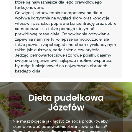
które są najważniejsze dla jego prawidłowego
funkcjonowania.
Co więcej, odpowiednio skomponowana dieta
wpływa korzystnie na wygląd skóry oraz kondycję
włosów i paznokci, poprawia koncentrację oraz dobre
samopoczucie, a także pomaga utrzymać
prawidłową masę ciała. Odpowiednie odżywianie
zapewnia nam nie tylko lepsze samopoczucie, ale
także pozwala zapobiegać chorobom cywilizacyjnym,
takim jak: cukrzyca, nadciśnienie czy otyłość.
Jedząc pełnowartościowe i zdrowe posiłki, dajemy
swojemu organizmowi najlepsze możliwe wsparcie,
by mógł funkcjonować na najwyższych obrotach
każdego dnia!
Dieta pudełkowa
Józefów
Nie masz pojęcia jak łączyć ze sobą produkty, aby
skomponować odpowiednio zbilansowane dania?
Pomyśl o cateringu dietetycznym. Tutaj wszystko to