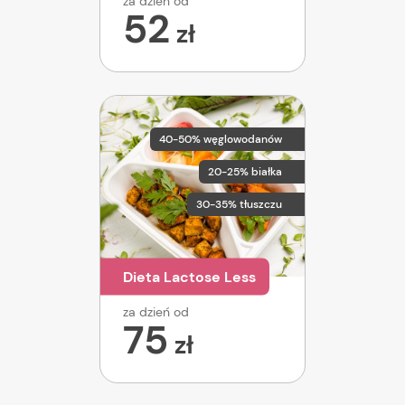
za dzień od
52
zł
40-50% węglowodanów
20-25% białka
30-35% tłuszczu
Dieta Lactose Less
za dzień od
75
zł