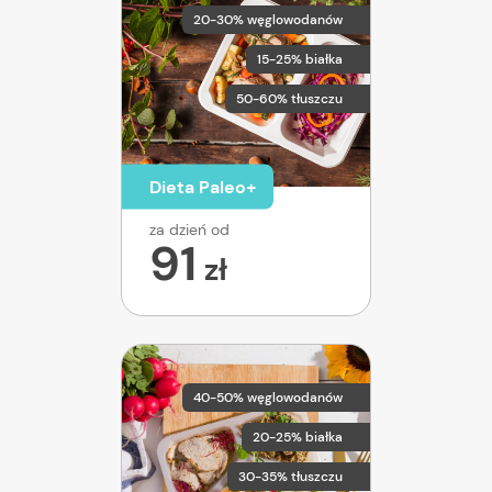
20-30% węglowodanów
15-25% białka
50-60% tłuszczu
Dieta Paleo+
za dzień od
91
zł
40-50% węglowodanów
20-25% białka
30-35% tłuszczu