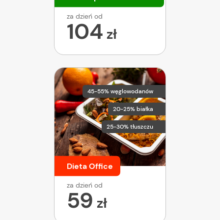
za dzień od
104
zł
45-55% węglowodanów
20-25% białka
25-30% tłuszczu
Dieta Office
za dzień od
59
zł