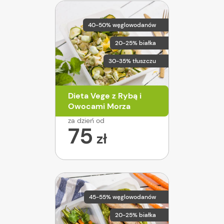
40-50% węglowodanów
20-25% białka
30-35% tłuszczu
Dieta Vege z Rybą i
Owocami Morza
za dzień od
75
zł
45-55% węglowodanów
20-25% białka