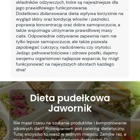
składników odżywczych, które są najważniejsze dla
jego prawidłowego funkcjonowania.
Dodatkowo zbilansowana dieta wpływa korzystnie na
wygląd skóry oraz kondycję włosów i paznokci,
poprawia koncentrację oraz dobre samopoczucie, a
także wspomaga utrzymanie prawidłowej masy
ciała. Odpowiednie odżywianie zapewnia nam nie
tylko lepsze samopoczucie, ale także pozwala
zapobiegać cukrzycy, nadciśnieniu czy otyłości.
Jedząc pełnowartościowe i zdrowe posiłki, dajemy
swojemu organizmowi najlepsze wsparcie, by mógł
funkcjonować na najwyższych obrotach każdego
dnia!
Dieta pudełkowa
Jawornik
Nie masz czasu na szukanie produktów i komponowanie
zdrowych dań? Rozwiązaniem jest catering dietetyczny.
Tutaj wszystko to masz w jednym miejscu. Zamów raz, a
my zadbamy o to, by codziennie dostarczyć Ci