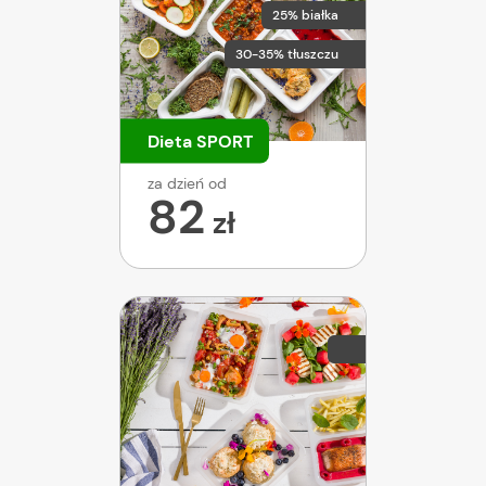
25% białka
30-35% tłuszczu
Dieta SPORT
za dzień od
82
zł