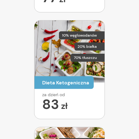
10% węglowodanów
20% białka
70% tłuszczu
Dieta Ketogeniczna
za dzień od
83
zł