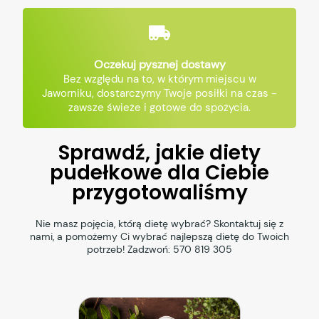
Oczekuj pysznej dostawy
Bez względu na to, w którym miejscu w
Jaworniku, dostarczymy Twoje posiłki na czas -
zawsze świeże i gotowe do spożycia.
Sprawdź, jakie diety
pudełkowe dla Ciebie
przygotowaliśmy
Nie masz pojęcia, którą dietę wybrać? Skontaktuj się z
nami, a pomożemy Ci wybrać najlepszą dietę do Twoich
potrzeb! Zadzwoń:
570 819 305