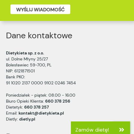
WYŚLIJ WIADOMOŚĆ
Dane kontaktowe
Dietykieta sp. z o.o.
ul. Dolne Młyny 25/27
Bolesławiec 59-700, PL
NIP: 6121871501
Bank PKO:
91 1020 2137 0000 9102 0246 7454
Poniedziałek - piątek: 08.00 - 16.00
Biuro Opieki Klienta:
660 378 256
Dietetyk:
660 378 257
Email:
kontakt@dietykieta.pl
Dietly:
dietly.pl