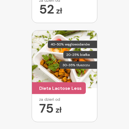
za dzień od
52
zł
40-50% węglowodanów
20-25% białka
30-35% tłuszczu
Dieta Lactose Less
za dzień od
75
zł