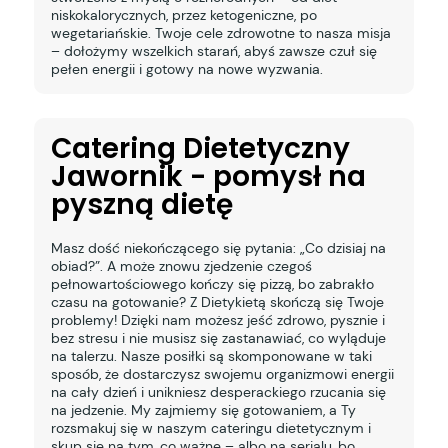
niskokalorycznych, przez ketogeniczne, po
wegetariańskie. Twoje cele zdrowotne to nasza misja
– dołożymy wszelkich starań, abyś zawsze czuł się
pełen energii i gotowy na nowe wyzwania.
Catering Dietetyczny
Jawornik - pomysł na
pyszną dietę
Masz dość niekończącego się pytania: „Co dzisiaj na
obiad?”. A może znowu zjedzenie czegoś
pełnowartościowego kończy się pizzą, bo zabrakło
czasu na gotowanie? Z Dietykietą skończą się Twoje
problemy! Dzięki nam możesz jeść zdrowo, pysznie i
bez stresu i nie musisz się zastanawiać, co wyląduje
na talerzu. Nasze posiłki są skomponowane w taki
sposób, że dostarczysz swojemu organizmowi energii
na cały dzień i unikniesz desperackiego rzucania się
na jedzenie. My zajmiemy się gotowaniem, a Ty
rozsmakuj się w naszym cateringu dietetycznym i
skup się na tym, co ważne – albo na serialu, bo