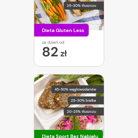
25-30% tłuszczu
Dieta Gluten Less
za dzień od
82
zł
45-50% węglowodanów
25-30% białka
20-25% tłuszczu
Dieta Sport Bez Nabiału