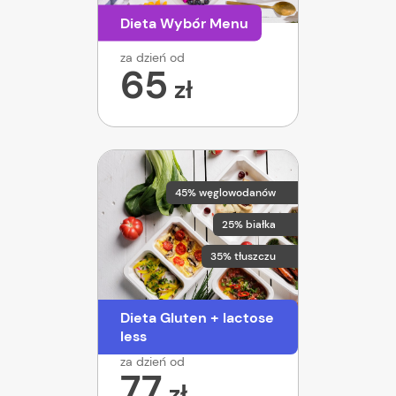
Dieta Wybór Menu
za dzień od
65
zł
45% węglowodanów
25% białka
35% tłuszczu
Dieta Gluten + lactose
less
za dzień od
77
zł