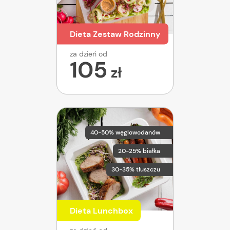
Dieta Zestaw Rodzinny
za dzień od
105
zł
40-50% węglowodanów
20-25% białka
30-35% tłuszczu
Dieta Lunchbox