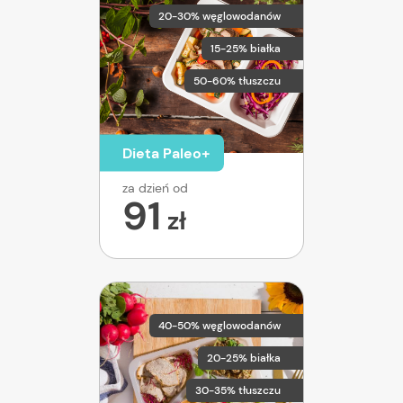
20-30% węglowodanów
15-25% białka
50-60% tłuszczu
Dieta Paleo+
za dzień od
91
zł
40-50% węglowodanów
20-25% białka
30-35% tłuszczu