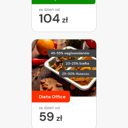
za dzień od
104
zł
45-55% węglowodanów
20-25% białka
25-30% tłuszczu
Dieta Office
za dzień od
59
zł