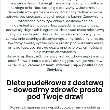
mieszkańcy Jawornika mogli cieszyć się pysznymi posiłkami
każdego dnia. Nasz catering dietetyczny w Jaworniku to
doskonałe rozwiązanie dla osób, które chcą zadbać o swoje
zdrowie bez spędzania długich godzin w kuchni. Zapewniamy
różnorodne plany żywieniowe, dostosowane do
indywidualnych potrzeb, bez względu na to, czy chcesz
pozbyć się zbędnych kilogramów, zbudować masę mięśniową,
czy po prostu jeść zdrowo. Do Twoich zadań należy tylko
zamówienie cateringu dietetycznego, a my zadbamy o resztę.
Dowozimy świeże, pyszne posiłki prosto pod wskazany adres,
pilnując tego, aby zdrowe odżywianie było przyjemnością, a
nie przykrym obowiązkiem.
Nie zwlekaj dłużej, zrób pierwszy krok do zdrowszego życia już
teraz! Sprawdź nasze diety i ciesz się pysznym jedzeniem w
każdy dzień.
Zamów już teraz i rozsmakuj się w posiłkach od
Dietykiety!
Dieta pudełkowa z dostawą
- dowozimy zdrowie prosto
pod Twoje drzwi
Koniec z bieganiną po sklepach, gotowaniem na ostatnią