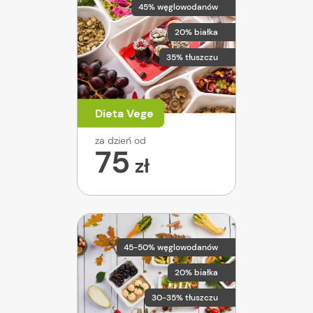
45% węglowodanów
20% białka
35% tłuszczu
Dieta Vege
za dzień od
75
zł
45-50% węglowodanów
20% białka
30-35% tłuszczu