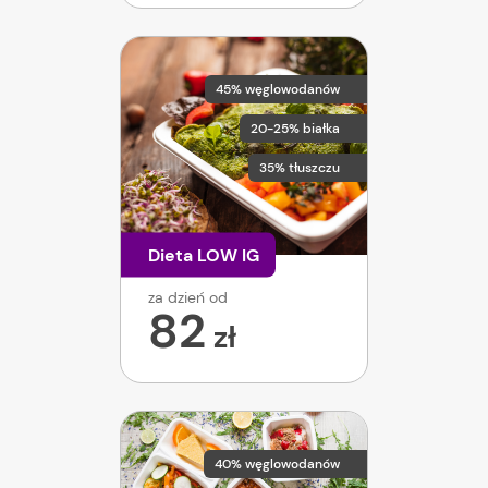
45% węglowodanów
20-25% białka
35% tłuszczu
Dieta LOW IG
za dzień od
82
zł
40% węglowodanów