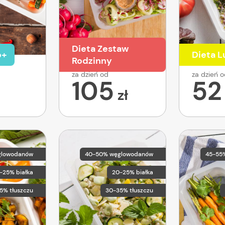
Dieta Zestaw
o+
Dieta 
Rodzinny
za dzień od
za dzień 
105
52
zł
glowodanów
40-50% węglowodanów
45-55
-25% białka
20-25% białka
5% tłuszczu
30-35% tłuszczu