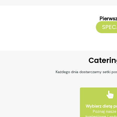
Pierws
SPEC
Caterin
Każdego dnia dostarczamy setki pos
Wybierz dietę 
Poznaj nasze
żywieniowe i wybi