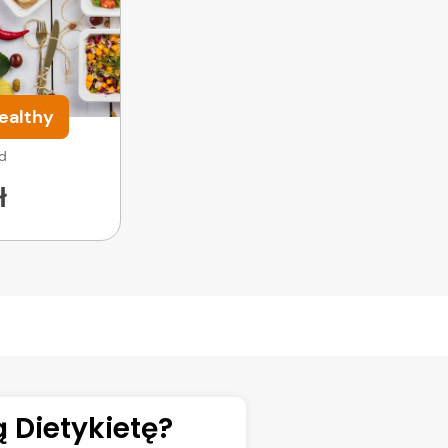
ealthy
od
ł
 Dietykietę?