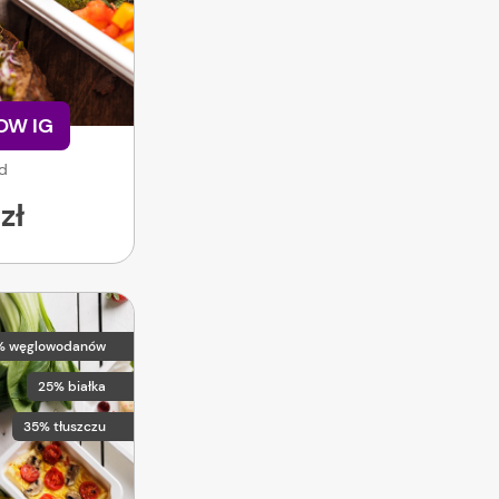
LOW IG
od
zł
% węglowodanów
25% białka
35% tłuszczu