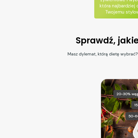
która najbardziej
Twojemu stylow
Sprawdź, jaki
Masz dylemat, którą dietę wybrać?
20-30% wę
1
50-6