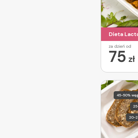
Dieta Lact
za dzień od
75
zł
45-50% wę
25
20-2