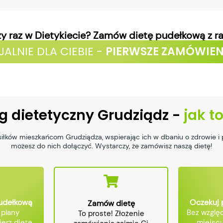
zy raz w Dietykiecie? Zamów dietę pudełkową z r
JALNIE DLA CIEBIE -
PIERWSZE ZAMÓWIEN
g dietetyczny Grudziądz -
jak t
iłków mieszkańcom Grudziądza, wspierając ich w dbaniu o zdrowie i 
możesz do nich dołączyć. Wystarczy, że zamówisz naszą dietę!
pudełkową
Oczekuj 
Zamów dietę
 plany
Bez względ
To proste! Złożenie
erz dietę,
miejscu