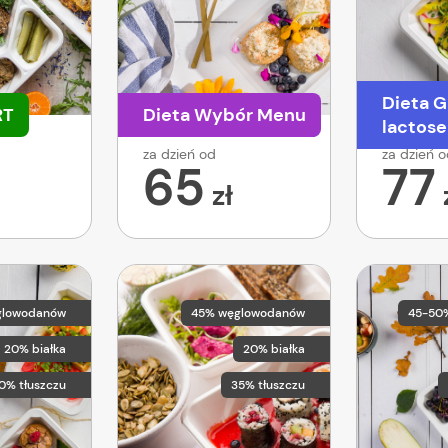
Dieta G
RT
Dieta Wybór Menu
lactose
za dzień od
za dzień 
65
77
zł
glowodanów
45% węglowodanów
45-50
20% białka
20% białka
0% tłuszczu
35% tłuszczu