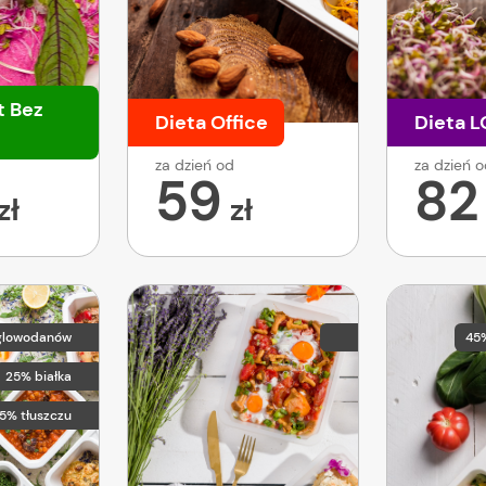
t Bez
Dieta Office
Dieta 
za dzień od
za dzień 
59
82
zł
zł
glowodanów
45
25% białka
5% tłuszczu