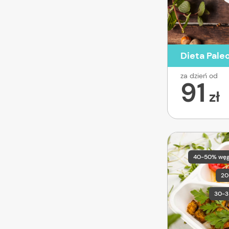
Dieta Pale
za dzień od
91
zł
40-50% wę
20
30-3