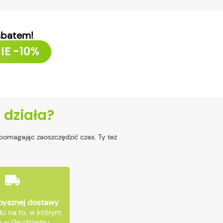
abatem!
IE -10%
o działa?
pomagając zaoszczędzić czas. Ty też
pysznej dostawy
u na to, w którym
 w Grudziądzu,