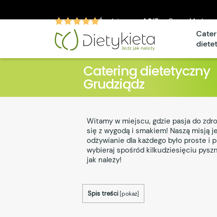
Średnia ocen
4.9/5
w CateroMarket.p
Cater
diete
Catering dietetyczny
Grudziądz
Witamy w miejscu, gdzie pasja do zdr
się z wygodą i smakiem! Naszą misją j
odżywianie dla każdego było proste i 
wybieraj spośród kilkudziesięciu pyszn
jak należy!
Spis treści
[
pokaż
]