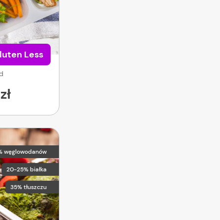
luten Less
od
zł
% węglowodanów
20-25% białka
35% tłuszczu