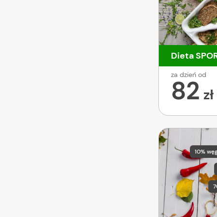
Dieta SPO
za dzień od
82
zł
10% wę
7