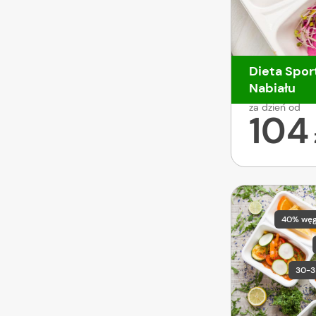
Dieta Spor
Nabiału
za dzień od
104
40% wę
30-3