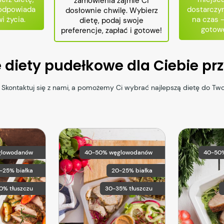
zamówienia zajmie Ci
 odpowiada
dostarczy
dosłownie chwilę. Wybierz
i życia.
na czas 
dietę, podaj swoje
gotowe
preferencje, zapłać i gotowe!
e diety pudełkowe dla Ciebie p
 Skontaktuj się z nami, a pomożemy Ci wybrać najlepszą dietę do Tw
glowodanów
40-50% węglowodanów
40-50
5-25% białka
20-25% białka
0% tłuszczu
30-35% tłuszczu