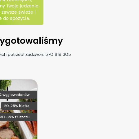
my Twoje jedzenie
- zawsze świeże i
 do spożycia.
rzygotowaliśmy
oich potrzeb! Zadzwoń:
570 819 305
% węglowodanów
20-25% białka
30-35% tłuszczu