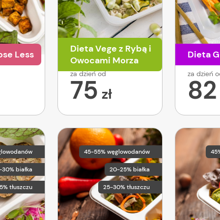
Dieta Vege z Rybą i
ose Less
Dieta G
Owocami Morza
za dzień od
za dzień 
75
82
zł
glowodanów
45-55% węglowodanów
45
-30% białka
20-25% białka
5% tłuszczu
25-30% tłuszczu