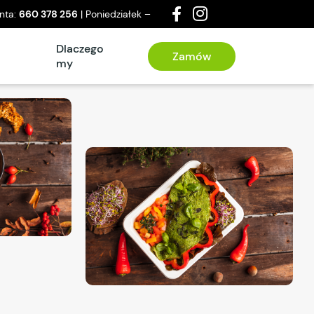
enta:
660 378 256
| Poniedziałek –
a
Dlaczego
Zamów
my