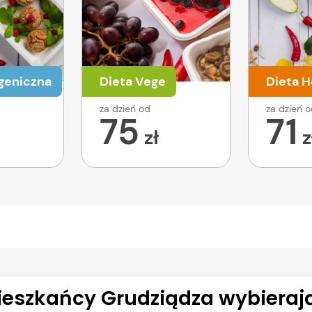
geniczna
Dieta Vege
Dieta H
za dzień od
za dzień 
75
71
zł
z
eszkańcy Grudziądza wybierają