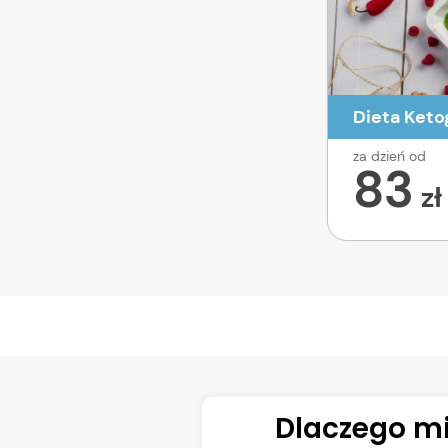
Dieta Keto
za dzień od
83
zł
Dlaczego mi