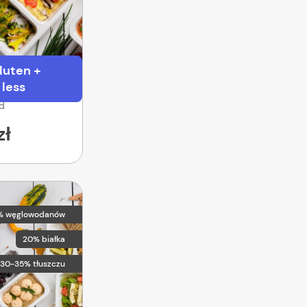
luten +
 less
od
zł
% węglowodanów
20% białka
30-35% tłuszczu