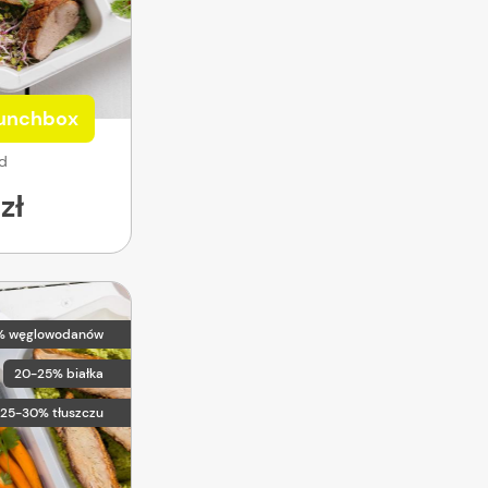
Lunchbox
od
zł
% węglowodanów
20-25% białka
25-30% tłuszczu