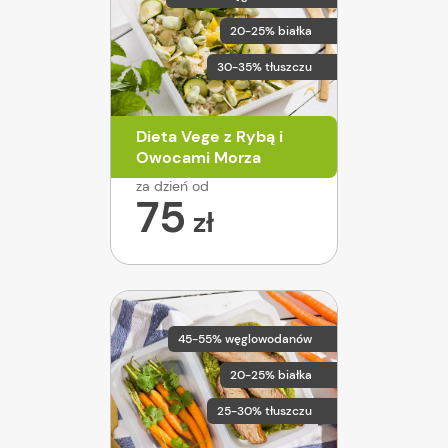
20-25% białka
30-35% tłuszczu
Dieta Vege z Rybą i
Owocami Morza
za dzień od
75
zł
45-55% węglowodanów
20-25% białka
25-30% tłuszczu