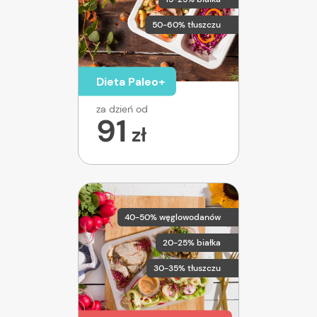
50-60% tłuszczu
Dieta Paleo+
za dzień od
91
zł
40-50% węglowodanów
20-25% białka
30-35% tłuszczu