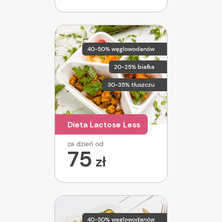
40-50% węglowodanów
20-25% białka
30-35% tłuszczu
Dieta Lactose Less
za dzień od
75
zł
40-50% węglowodanów