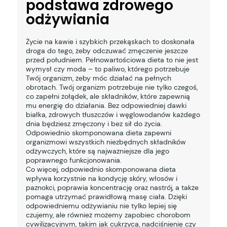
podstawa zdrowego
odżywiania
Życie na kawie i szybkich przekąskach to doskonała
droga do tego, żeby odczuwać zmęczenie jeszcze
przed południem. Pełnowartościowa dieta to nie jest
wymysł czy moda – to paliwo, którego potrzebuje
Twój organizm, żeby móc działać na pełnych
obrotach. Twój organizm potrzebuje nie tylko czegoś,
co zapełni żołądek, ale składników, które zapewnią
mu energię do działania. Bez odpowiedniej dawki
białka, zdrowych tłuszczów i węglowodanów każdego
dnia będziesz zmęczony i bez sił do życia.
Odpowiednio skomponowana dieta zapewni
organizmowi wszystkich niezbędnych składników
odżywczych, które są najważniejsze dla jego
poprawnego funkcjonowania.
Co więcej, odpowiednio skomponowana dieta
wpływa korzystnie na kondycję skóry, włosów i
paznokci, poprawia koncentrację oraz nastrój, a także
pomaga utrzymać prawidłową masę ciała. Dzięki
odpowiedniemu odżywianiu nie tylko lepiej się
czujemy, ale również możemy zapobiec chorobom
cywilizacyjnym, takim jak cukrzyca, nadciśnienie czy