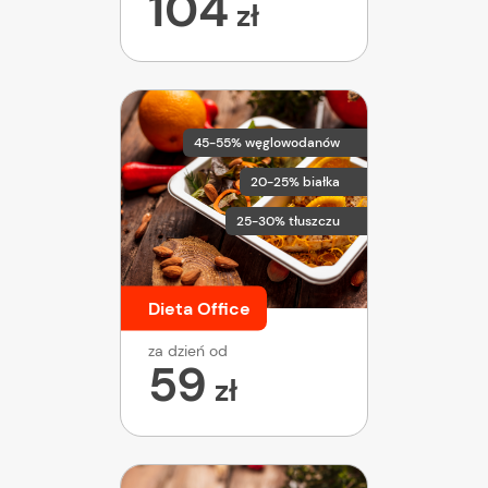
104
zł
45-55% węglowodanów
20-25% białka
25-30% tłuszczu
Dieta Office
za dzień od
59
zł