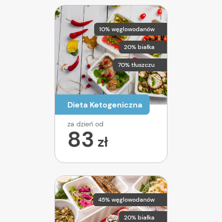
10% węglowodanów
20% białka
70% tłuszczu
Dieta Ketogeniczna
za dzień od
83
zł
45% węglowodanów
20% białka