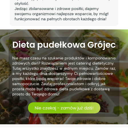
otyłość.
Jedząc zbilansowane i zdrowe posiłki, dajemy
swojemu organizmowi najlepsze wsparcie, by mógł
funkcjonować na pełnych obrotach każdego dnia!
Dieta pudełkowa Grójec
Nie masz czasu na szukanie produktów i komponowanie
zdrowych dań? Rozwiązaniem jest catering dietetyczny.
Tutaj wszystko znajdziesz w jednym miejscu. Zamów raz,
a my każdego dnia dostarczymy Ci pełnowartościowe
posiłki, które będą wspierać Twoje zdrowie i dobre
samopoczucie. Zaufaj profesjonalistom i odkryj, jak
prosta może być zdrowa dieta pudełkowa z dostawą
prosto do Twojego domu!
Nie czekaj - zamów już dziś!