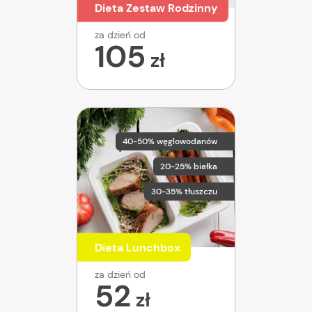
Dieta Zestaw Rodzinny
za dzień od
105
zł
40-50% węglowodanów
20-25% białka
30-35% tłuszczu
Dieta Lunchbox
za dzień od
52
zł