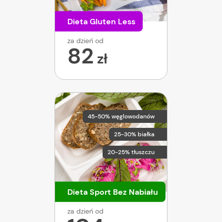
Dieta Gluten Less
za dzień od
82
zł
45-50% węglowodanów
25-30% białka
20-25% tłuszczu
Dieta Sport Bez Nabiału
za dzień od