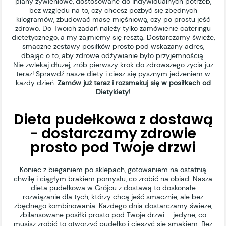
plany żywieniowe, dostosowane do indywidualnych potrzeb,
bez względu na to, czy chcesz pozbyć się zbędnych
kilogramów, zbudować masę mięśniową, czy po prostu jeść
zdrowo. Do Twoich zadań należy tylko zamówienie cateringu
dietetycznego, a my zajmiemy się resztą. Dostarczamy świeże,
smaczne zestawy posiłków prosto pod wskazany adres,
dbając o to, aby zdrowe odżywianie było przyjemnością.
Nie zwlekaj dłużej, zrób pierwszy krok do zdrowszego życia już
teraz! Sprawdź nasze diety i ciesz się pysznym jedzeniem w
każdy dzień.
Zamów już teraz i rozsmakuj się w posiłkach od
Dietykiety!
Dieta pudełkowa z dostawą
- dostarczamy zdrowie
prosto pod Twoje drzwi
Koniec z bieganiem po sklepach, gotowaniem na ostatnią
chwilę i ciągłym brakiem pomysłu, co zrobić na obiad. Nasza
dieta pudełkowa w Grójcu z dostawą to doskonałe
rozwiązanie dla tych, którzy chcą jeść smacznie, ale bez
zbędnego kombinowania. Każdego dnia dostarczamy świeże,
zbilansowane posiłki prosto pod Twoje drzwi – jedyne, co
musisz zrobić to otworzyć pudełko i cieszyć się smakiem. Bez