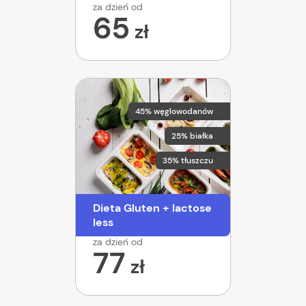
za dzień od
65
zł
45% węglowodanów
25% białka
35% tłuszczu
Dieta Gluten + lactose
less
za dzień od
77
zł