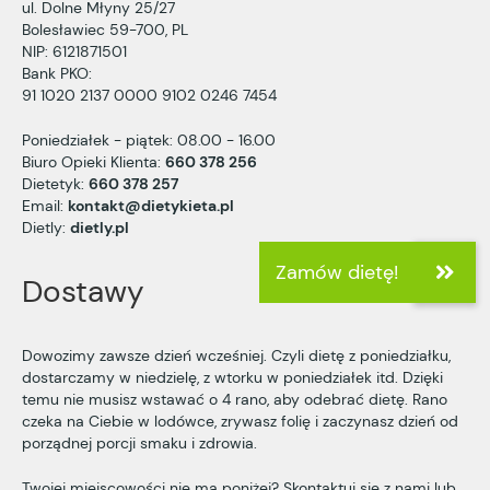
ul. Dolne Młyny 25/27
Bolesławiec 59-700, PL
NIP: 6121871501
Bank PKO:
91 1020 2137 0000 9102 0246 7454
Poniedziałek - piątek: 08.00 - 16.00
Biuro Opieki Klienta:
660 378 256
Dietetyk:
660 378 257
Email:
kontakt@dietykieta.pl
Dietly:
dietly.pl
Dostawy
Dowozimy zawsze dzień wcześniej. Czyli dietę z poniedziałku,
dostarczamy w niedzielę, z wtorku w poniedziałek itd. Dzięki
temu nie musisz wstawać o 4 rano, aby odebrać dietę. Rano
czeka na Ciebie w lodówce, zrywasz folię i zaczynasz dzień od
porządnej porcji smaku i zdrowia.
Twojej miejscowości nie ma poniżej? Skontaktuj się z nami lub