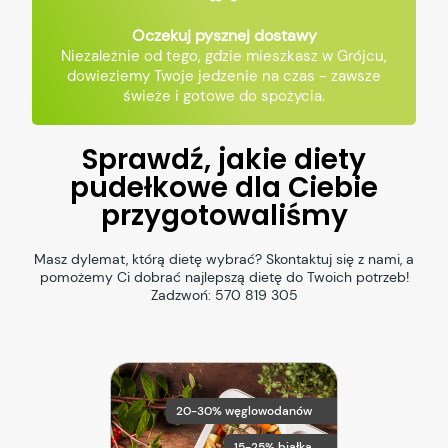
Oczekuj pysznej dostawy
Niezależnie od tego, gdzie mieszkasz w Grójcu,
dowieziemy Twoje jedzenie na czas - zawsze
świeże i gotowe do spożycia.
Sprawdź, jakie diety
pudełkowe dla Ciebie
przygotowaliśmy
Masz dylemat, którą dietę wybrać? Skontaktuj się z nami, a
pomożemy Ci dobrać najlepszą dietę do Twoich potrzeb!
Zadzwoń:
570 819 305
20-30% węglowodanów
15-25% białka