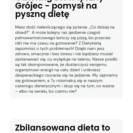
Grójec - pomysł na
pyszną dietę
Masz dość niekończącego się pytania: „Co dzisiaj na
obiad?”. A może kolejny raz zjedzenie czegoś
pełnowartościowego kończy się pizzą, bo przecież
nikt nie ma czasu na gotowanie? Z Dietykietą
zapomnisz o tych problemach! Dzięki nam jesz
zdrowo, smacznie i bez stresu i nie będziesz musiał
zastanawiać się, co wyląduje na talerzu. Nasze posiłki
są tak skomponowane, że dostarczysz swojemu
organizmowi energii na cały dzień i unikniesz
desperackiego rzucania się na jedzenie. My zajmiemy
się gotowaniem, a Ty rozsmakuj się w naszym
cateringu dietetycznym i skup się na tym, co ważne
– albo na serialu, bo czemu nie?
Zbilansowana dieta to