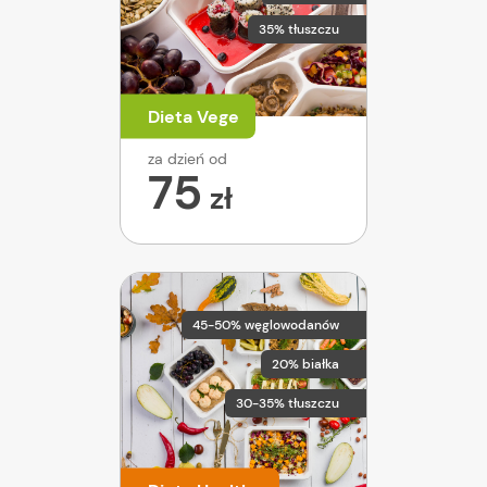
35% tłuszczu
Dieta Vege
za dzień od
75
zł
45-50% węglowodanów
20% białka
30-35% tłuszczu