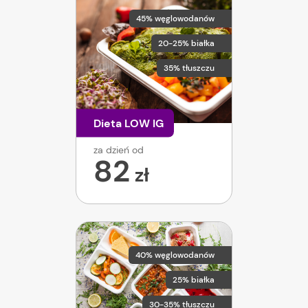
45% węglowodanów
20-25% białka
35% tłuszczu
Dieta LOW IG
za dzień od
82
zł
40% węglowodanów
25% białka
30-35% tłuszczu