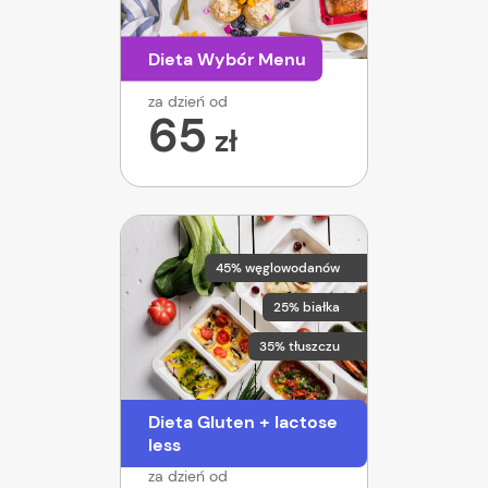
Dieta Wybór Menu
za dzień od
65
zł
45% węglowodanów
25% białka
35% tłuszczu
Dieta Gluten + lactose
less
za dzień od