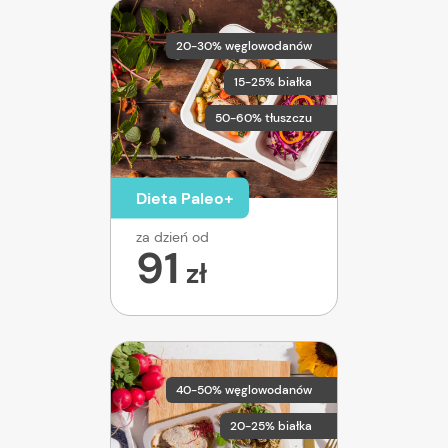
20-30% węglowodanów
15-25% białka
50-60% tłuszczu
Dieta Paleo+
za dzień od
91
zł
40-50% węglowodanów
20-25% białka