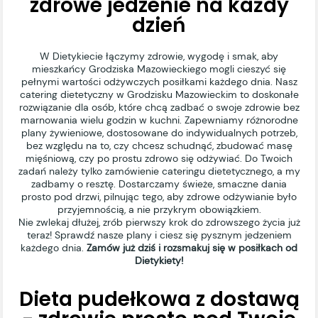
zdrowe jedzenie na każdy
dzień
W Dietykiecie łączymy zdrowie, wygodę i smak, aby
mieszkańcy Grodziska Mazowieckiego mogli cieszyć się
pełnymi wartości odżywczych posiłkami każdego dnia. Nasz
catering dietetyczny w Grodzisku Mazowieckim to doskonałe
rozwiązanie dla osób, które chcą zadbać o swoje zdrowie bez
marnowania wielu godzin w kuchni. Zapewniamy różnorodne
plany żywieniowe, dostosowane do indywidualnych potrzeb,
bez względu na to, czy chcesz schudnąć, zbudować masę
mięśniową, czy po prostu zdrowo się odżywiać. Do Twoich
zadań należy tylko zamówienie cateringu dietetycznego, a my
zadbamy o resztę. Dostarczamy świeże, smaczne dania
prosto pod drzwi, pilnując tego, aby zdrowe odżywianie było
przyjemnością, a nie przykrym obowiązkiem.
Nie zwlekaj dłużej, zrób pierwszy krok do zdrowszego życia już
teraz! Sprawdź nasze plany i ciesz się pysznym jedzeniem
każdego dnia.
Zamów już dziś i rozsmakuj się w posiłkach od
Dietykiety!
Dieta pudełkowa z dostawą