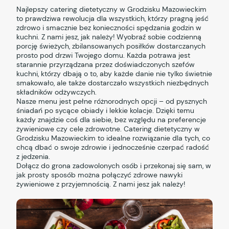
Najlepszy catering dietetyczny w Grodzisku Mazowieckim
to prawdziwa rewolucja dla wszystkich, którzy pragną jeść
zdrowo i smacznie bez konieczności spędzania godzin w
kuchni. Z nami jesz, jak należy! Wyobraź sobie codzienną
porcję świeżych, zbilansowanych posiłków dostarczanych
prosto pod drzwi Twojego domu. Każda potrawa jest
starannie przyrządzana przez doświadczonych szefów
kuchni, którzy dbają o to, aby każde danie nie tylko świetnie
smakowało, ale także dostarczało wszystkich niezbędnych
składników odżywczych.
Nasze menu jest pełne różnorodnych opcji – od pysznych
śniadań po sycące obiady i lekkie kolacje. Dzięki temu
każdy znajdzie coś dla siebie, bez względu na preferencje
żywieniowe czy cele zdrowotne. Catering dietetyczny w
Grodzisku Mazowieckim to idealne rozwiązanie dla tych, co
chcą dbać o swoje zdrowie i jednocześnie czerpać radość
z jedzenia.
Dołącz do grona zadowolonych osób i przekonaj się sam, w
jak prosty sposób można połączyć zdrowe nawyki
żywieniowe z przyjemnością. Z nami jesz jak należy!