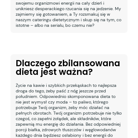
swojemu organizmowi energii na cały dzień i
unikniesz desperackiego rzucania się na jedzenie. My
zajmiemy się gotowaniem, a Ty rozsmakuj się w
naszym cateringu dietetycznym i skup się na tym, co
istotne – albo na serialu, bo czemu nie?
Dlaczego zbilansowana
dieta jest ważna?
Życie na kawie i szybkich przekąskach to najlepsza
droga do tego, żeby paść z nóg jeszcze przed
południem. Odpowiednio skomponowana dieta to
nie jest wymysł czy moda – to paliwo, którego
potrzebuje Twój organizm, żeby móc działać na
pełnych obrotach. Twój organizm potrzebuje nie tylko
czegoś, co zapełni żołądek, ale składników, które
zapewnią mu energię do działania. Bez odpowiedniej
porcji białka, zdrowych tłuszczów i węglowodanów
każdego dnia będziesz osłabiony i bez energii do