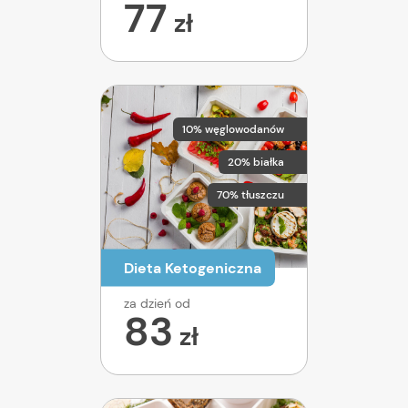
77
zł
10% węglowodanów
20% białka
70% tłuszczu
Dieta Ketogeniczna
za dzień od
83
zł