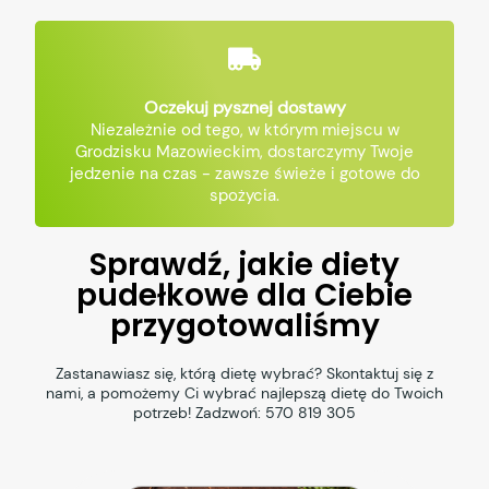
Oczekuj pysznej dostawy
Niezależnie od tego, w którym miejscu w
Grodzisku Mazowieckim, dostarczymy Twoje
jedzenie na czas - zawsze świeże i gotowe do
spożycia.
Sprawdź, jakie diety
pudełkowe dla Ciebie
przygotowaliśmy
Zastanawiasz się, którą dietę wybrać? Skontaktuj się z
nami, a pomożemy Ci wybrać najlepszą dietę do Twoich
potrzeb! Zadzwoń:
570 819 305