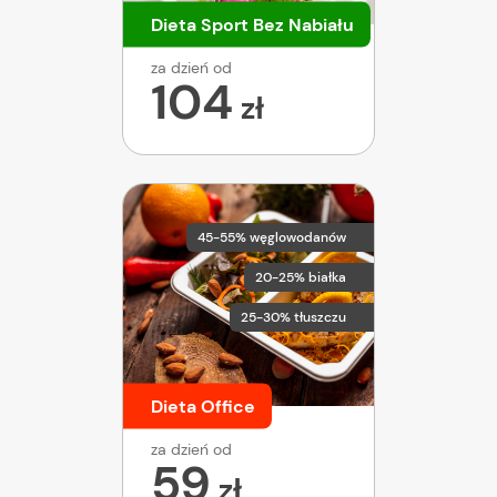
Dieta Sport Bez Nabiału
za dzień od
104
zł
45-55% węglowodanów
20-25% białka
25-30% tłuszczu
Dieta Office
za dzień od
59
zł