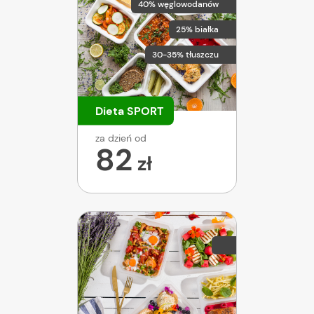
40% węglowodanów
25% białka
30-35% tłuszczu
Dieta SPORT
za dzień od
82
zł