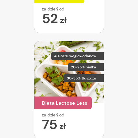
za dzień od
52
zł
40-50% węglowodanów
20-25% białka
30-35% tłuszczu
Dieta Lactose Less
za dzień od
75
zł