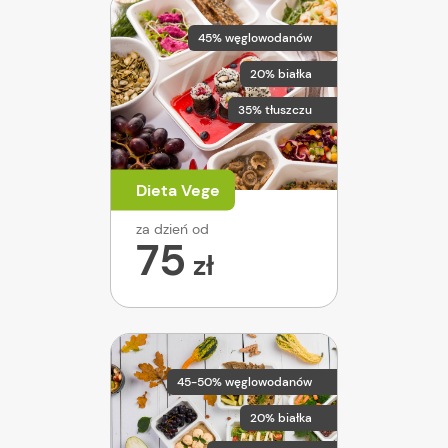
45% węglowodanów
20% białka
35% tłuszczu
Dieta Vege
za dzień od
75
zł
45-50% węglowodanów
20% białka