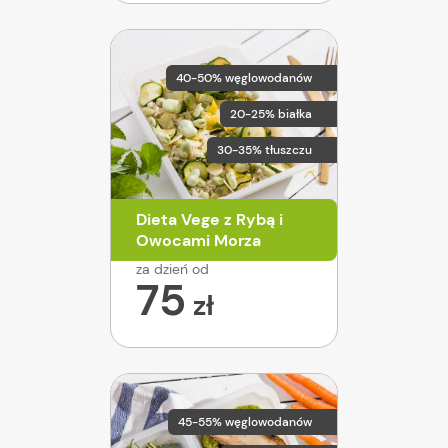
40-50% węglowodanów
20-25% białka
30-35% tłuszczu
Dieta Vege z Rybą i
Owocami Morza
za dzień od
75
zł
45-55% węglowodanów