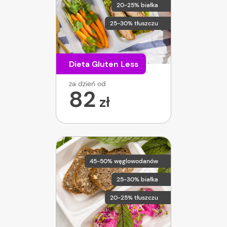
20-25% białka
25-30% tłuszczu
Dieta Gluten Less
za dzień od
82
zł
45-50% węglowodanów
25-30% białka
20-25% tłuszczu