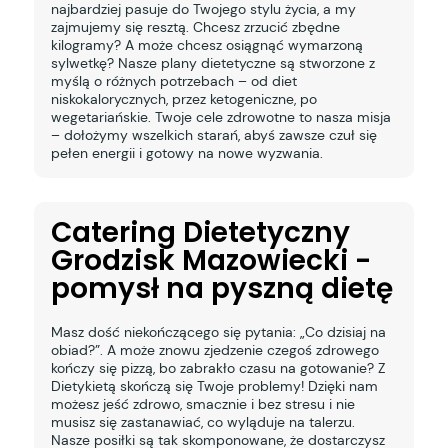
najbardziej pasuje do Twojego stylu życia, a my
zajmujemy się resztą. Chcesz zrzucić zbędne
kilogramy? A może chcesz osiągnąć wymarzoną
sylwetkę? Nasze plany dietetyczne są stworzone z
myślą o różnych potrzebach – od diet
niskokalorycznych, przez ketogeniczne, po
wegetariańskie. Twoje cele zdrowotne to nasza misja
– dołożymy wszelkich starań, abyś zawsze czuł się
pełen energii i gotowy na nowe wyzwania.
Catering Dietetyczny
Grodzisk Mazowiecki -
pomysł na pyszną dietę
Masz dość niekończącego się pytania: „Co dzisiaj na
obiad?”. A może znowu zjedzenie czegoś zdrowego
kończy się pizzą, bo zabrakło czasu na gotowanie? Z
Dietykietą skończą się Twoje problemy! Dzięki nam
możesz jeść zdrowo, smacznie i bez stresu i nie
musisz się zastanawiać, co wyląduje na talerzu.
Nasze posiłki są tak skomponowane, że dostarczysz