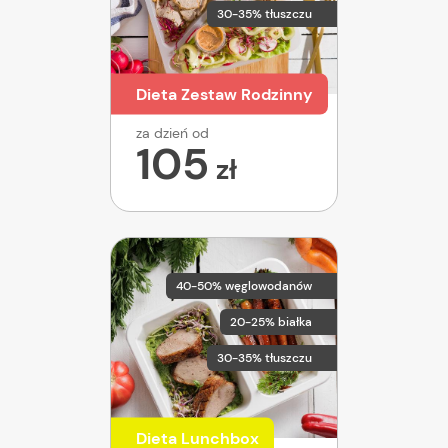
30-35% tłuszczu
Dieta Zestaw Rodzinny
za dzień od
105
zł
40-50% węglowodanów
20-25% białka
30-35% tłuszczu
Dieta Lunchbox