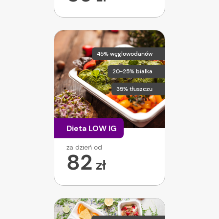
45% węglowodanów
20-25% białka
35% tłuszczu
Dieta LOW IG
za dzień od
82
zł