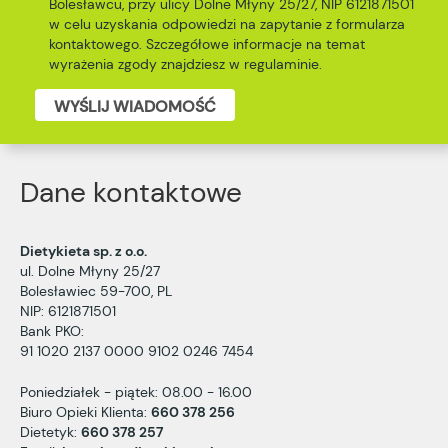
Bolesławcu, przy ulicy Dolne Młyny 25/27, NIP 6121871501
w celu uzyskania odpowiedzi na zapytanie z formularza
kontaktowego. Szczegółowe informacje na temat
wyrażenia zgody znajdziesz w
regulaminie
.
WYŚLIJ WIADOMOŚĆ
Dane kontaktowe
Dietykieta sp. z o.o.
ul. Dolne Młyny 25/27
Bolesławiec 59-700, PL
NIP: 6121871501
Bank PKO:
91 1020 2137 0000 9102 0246 7454
Poniedziałek - piątek: 08.00 - 16.00
Biuro Opieki Klienta:
660 378 256
Dietetyk:
660 378 257