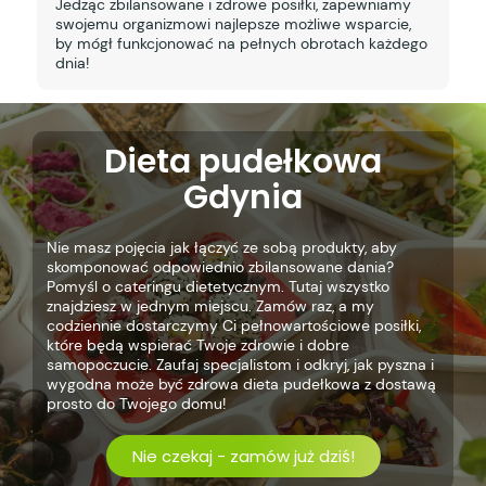
Jedząc zbilansowane i zdrowe posiłki, zapewniamy
swojemu organizmowi najlepsze możliwe wsparcie,
by mógł funkcjonować na pełnych obrotach każdego
dnia!
Dieta pudełkowa
Gdynia
Nie masz pojęcia jak łączyć ze sobą produkty, aby
skomponować odpowiednio zbilansowane dania?
Pomyśl o cateringu dietetycznym. Tutaj wszystko
znajdziesz w jednym miejscu. Zamów raz, a my
codziennie dostarczymy Ci pełnowartościowe posiłki,
które będą wspierać Twoje zdrowie i dobre
samopoczucie. Zaufaj specjalistom i odkryj, jak pyszna i
wygodna może być zdrowa dieta pudełkowa z dostawą
prosto do Twojego domu!
Nie czekaj - zamów już dziś!