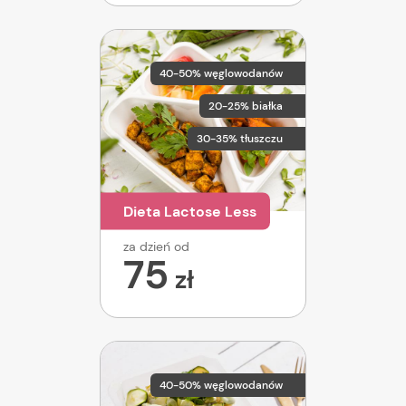
40-50% węglowodanów
20-25% białka
30-35% tłuszczu
Dieta Lactose Less
za dzień od
75
zł
40-50% węglowodanów