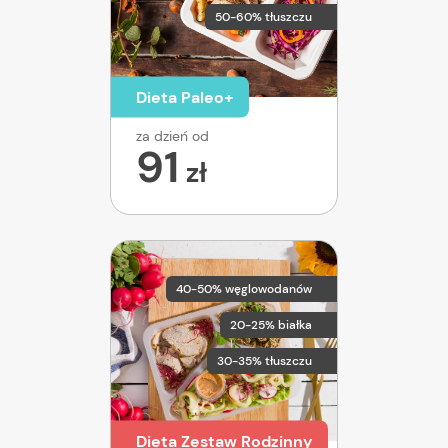
50-60% tłuszczu
Dieta Paleo+
za dzień od
91
zł
40-50% węglowodanów
20-25% białka
30-35% tłuszczu
Dieta Zestaw Rodzinny