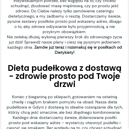
indywidualnych potrzeb, bez względu na to, czy chcesz
schudnąć, zbudować masę mięśniową, czy po prostu jeść
zdrowo. Do Ciebie należy tylko zamówienie cateringu
dietetycznego, a my zadbamy o resztę. Dostarczamy świeże,
pyszne zestawy posiłków prosto pod wskazany adres, dbając
o to, aby zdrowe odżywianie było przyjemnością, a nie
przykrym obowiązkiem.
Nie zwlekaj dłużej, wykonaj pierwszy krok do zdrowszego życia
już dziś! Sprawdź nasze plany i ciesz się pysznym jedzeniem
każdego dnia.
Zamów już teraz i rozsmakuj się w posiłkach od
Dietykiety!
Dieta pudełkowa z dostawą
- zdrowie prosto pod Twoje
drzwi
Koniec z bieganiną po sklepach, gotowaniem na ostatnią
chwilę i ciągłym brakiem pomysłu na obiad. Nasza dieta
pudełkowa w Gdyni z dostawą to idealne rozwiązanie dla tych,
którzy chcą jeść smacznie, ale bez zbędnego kombinowania.
Każdego dnia dostarczamy świeże, zbilansowane posiłki
prosto pod wskazany adres – wystarczy otworzyć pudełko i
cieszyć się smakiem. Bez względu na to, czy chcesz schudnąć,