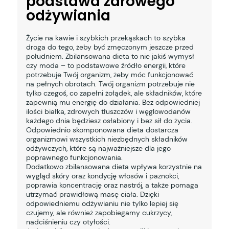
podstawa zdrowego
odżywiania
Życie na kawie i szybkich przekąskach to szybka
droga do tego, żeby być zmęczonym jeszcze przed
południem. Zbilansowana dieta to nie jakiś wymysł
czy moda – to podstawowe źródło energii, które
potrzebuje Twój organizm, żeby móc funkcjonować
na pełnych obrotach. Twój organizm potrzebuje nie
tylko czegoś, co zapełni żołądek, ale składników, które
zapewnią mu energię do działania. Bez odpowiedniej
ilości białka, zdrowych tłuszczów i węglowodanów
każdego dnia będziesz osłabiony i bez sił do życia.
Odpowiednio skomponowana dieta dostarcza
organizmowi wszystkich niezbędnych składników
odżywczych, które są najważniejsze dla jego
poprawnego funkcjonowania.
Dodatkowo zbilansowana dieta wpływa korzystnie na
wygląd skóry oraz kondycję włosów i paznokci,
poprawia koncentrację oraz nastrój, a także pomaga
utrzymać prawidłową masę ciała. Dzięki
odpowiedniemu odżywianiu nie tylko lepiej się
czujemy, ale również zapobiegamy cukrzycy,
nadciśnieniu czy otyłości.