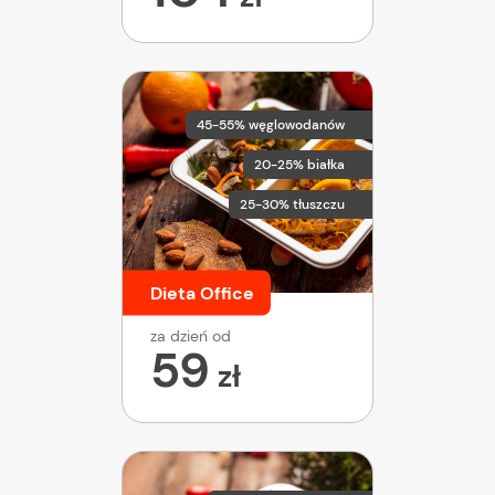
45-55% węglowodanów
20-25% białka
25-30% tłuszczu
Dieta Office
za dzień od
59
zł