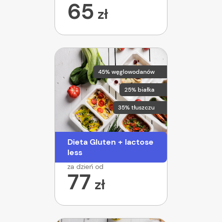
65
zł
45% węglowodanów
25% białka
35% tłuszczu
Dieta Gluten + lactose
less
za dzień od
77
zł