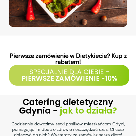
Pierwsze zamówienie w Dietykiecie? Kup z
rabatem!
SPECJALNIE DLA CIEBIE -
PIERWSZE ZAMÓWIENIE -10%
Catering dietetyczny
Gdynia -
jak to działa?
Codziennie dowozimy setki posiłków mieszkańcom Gdyni,
pomagając im dbać o zdrowie i oszczędzać czas. Chcesz
dołączyć do nich? Wystarczy, że zamówisz naszą dietę!