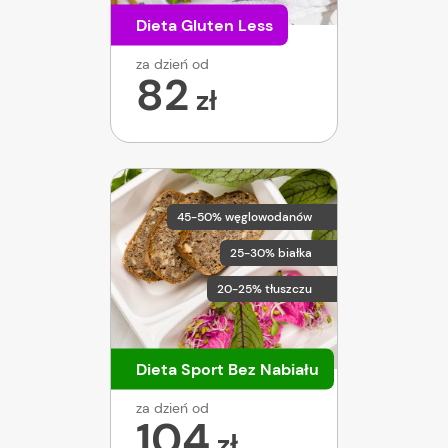
Dieta Gluten Less
za dzień od
82
zł
45-50% węglowodanów
25-30% białka
20-25% tłuszczu
Dieta Sport Bez Nabiału
za dzień od
104
zł