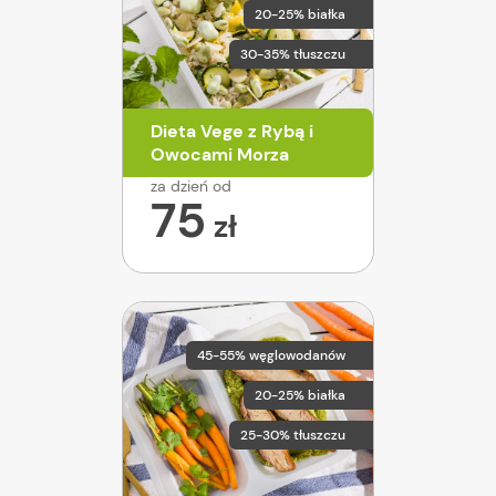
20-25% białka
30-35% tłuszczu
Dieta Vege z Rybą i
Owocami Morza
za dzień od
75
zł
45-55% węglowodanów
20-25% białka
25-30% tłuszczu