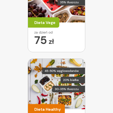
35% tłuszczu
Dieta Vege
za dzień od
75
zł
45-50% węglowodanów
20% białka
30-35% tłuszczu
Dieta Healthy