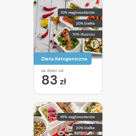
10% węglowodanów
20% białka
70% tłuszczu
Dieta Ketogeniczna
za dzień od
83
zł
45% węglowodanów
20% białka