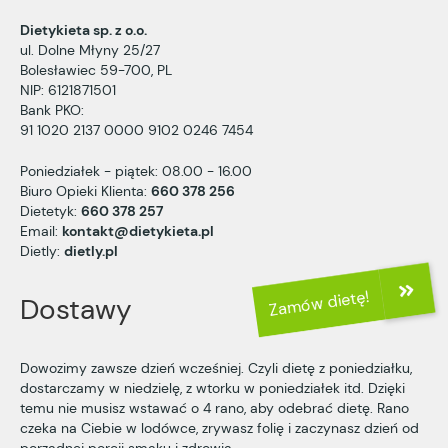
Dietykieta sp. z o.o.
ul. Dolne Młyny 25/27
Bolesławiec 59-700, PL
NIP: 6121871501
Bank PKO:
91 1020 2137 0000 9102 0246 7454
Poniedziałek - piątek: 08.00 - 16.00
Biuro Opieki Klienta:
660 378 256
Dietetyk:
660 378 257
Email:
kontakt@dietykieta.pl
Dietly:
dietly.pl
Dostawy
Dowozimy zawsze dzień wcześniej. Czyli dietę z poniedziałku,
dostarczamy w niedzielę, z wtorku w poniedziałek itd. Dzięki
temu nie musisz wstawać o 4 rano, aby odebrać dietę. Rano
czeka na Ciebie w lodówce, zrywasz folię i zaczynasz dzień od