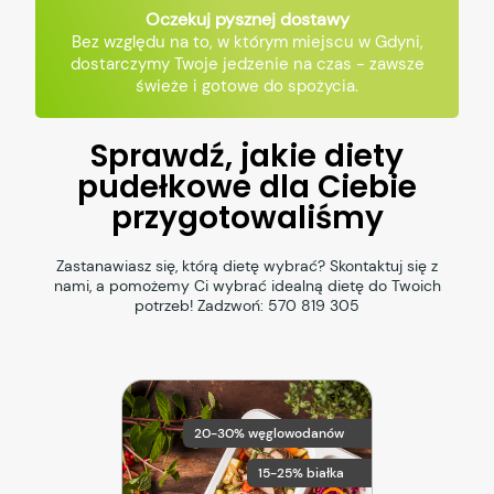
Oczekuj pysznej dostawy
Bez względu na to, w którym miejscu w Gdyni,
dostarczymy Twoje jedzenie na czas - zawsze
świeże i gotowe do spożycia.
Sprawdź, jakie diety
pudełkowe dla Ciebie
przygotowaliśmy
Zastanawiasz się, którą dietę wybrać? Skontaktuj się z
nami, a pomożemy Ci wybrać idealną dietę do Twoich
potrzeb! Zadzwoń:
570 819 305
20-30% węglowodanów
15-25% białka