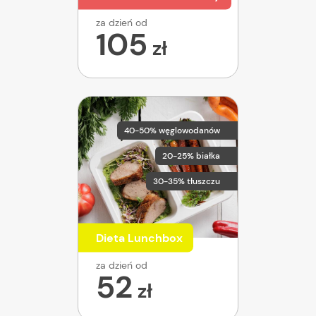
za dzień od
105
zł
40-50% węglowodanów
20-25% białka
30-35% tłuszczu
Dieta Lunchbox
za dzień od
52
zł