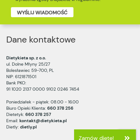
WYŚLIJ WIADOMOŚĆ
Dane kontaktowe
Dietykieta sp. z o.o.
ul. Dolne Młyny 25/27
Bolesławiec 59-700, PL
NIP: 6121871501
Bank PKO:
91 1020 2137 0000 9102 0246 7454
Poniedziałek - piątek: 08.00 - 16.00
Biuro Opieki Klienta:
660 378 256
Dietetyk:
660 378 257
Email:
kontakt@dietykieta.pl
Dietly:
dietly.pl