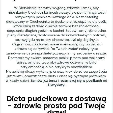
W Dietykiecie łączymy wygodę, zdrowie i smak, aby
mieszkańcy Ciechocinka mogli cieszyć się pełnymi wartości
odżywczych posiłkami każdego dnia. Nasz catering
dietetyczny w Ciechocinku to doskonałe rozwiązanie dla osób,
które chcą zadbać o swoje zdrowie bez konieczności
spędzania długich godzin w kuchni. Zapewniamy różnorodne
plany dietetyczne, dostosowane do indywidualnych potrzeb,
bez względu na to, czy chcesz pozbyć się zbędnych
kilogramów, zbudować masę mięśniową, czy po prostu
zdrowo się odżywiać. Do Twoich zadań należy tylko
zamówienie cateringu dietetycznego, a my zadbamy o resztę.
Dostarczamy świeże, smaczne posiłki prosto pod wskazany
adres, pilnując tego, aby zdrowe odżywianie było
przyjemnością, a nie przykrym obowiązkiem.
Nie zwlekaj dłużej, wykonaj pierwszy krok do zdrowszego życia
już teraz! Sprawdź nasze diety i ciesz się pysznym jedzeniem
w każdy dzień.
Zamów już teraz i rozsmakuj się w posiłkach od
Dietykiety!
Dieta pudełkowa z dostawą
- zdrowie prosto pod Twoje
drzwi