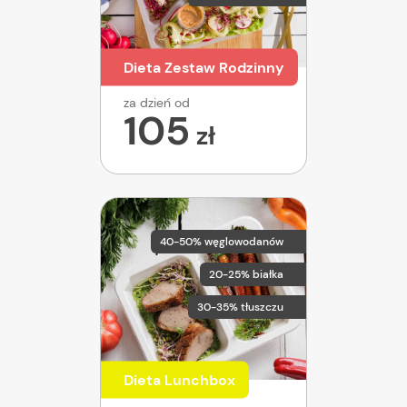
Dieta Zestaw Rodzinny
za dzień od
105
zł
40-50% węglowodanów
20-25% białka
30-35% tłuszczu
Dieta Lunchbox