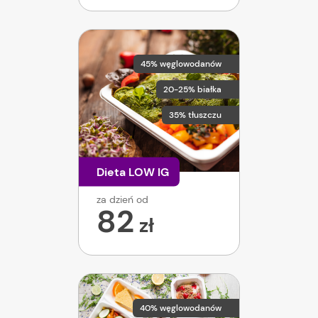
45% węglowodanów
20-25% białka
35% tłuszczu
Dieta LOW IG
za dzień od
82
zł
40% węglowodanów