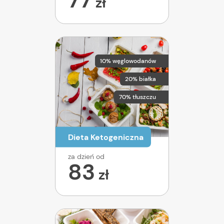
zł
10% węglowodanów
20% białka
70% tłuszczu
Dieta Ketogeniczna
za dzień od
83
zł