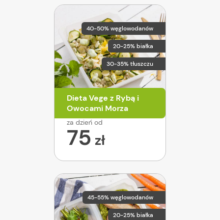
40-50% węglowodanów
20-25% białka
30-35% tłuszczu
Dieta Vege z Rybą i
Owocami Morza
za dzień od
75
zł
45-55% węglowodanów
20-25% białka