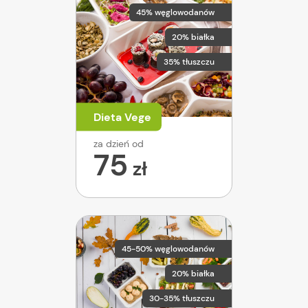
45% węglowodanów
20% białka
35% tłuszczu
Dieta Vege
za dzień od
75
zł
45-50% węglowodanów
20% białka
30-35% tłuszczu