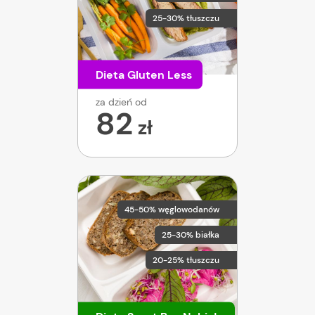
25-30% tłuszczu
Dieta Gluten Less
za dzień od
82
zł
45-50% węglowodanów
25-30% białka
20-25% tłuszczu