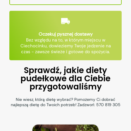
Oczekuj pysznej dostawy
Bez względu na to, w którym miejscu w
Ciechocinku, dowieziemy Twoje jedzenie na
czas - zawsze świeże i gotowe do spożycia.
Sprawdź, jakie diety
pudełkowe dla Ciebie
przygotowaliśmy
Nie wiesz, którą dietę wybrać? Pomożemy Ci dobrać
najlepszą dietę do Twoich potrzeb! Zadzwoń:
570 819 305