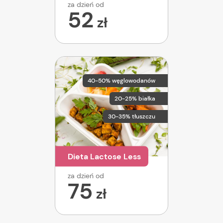
za dzień od
52
zł
40-50% węglowodanów
20-25% białka
30-35% tłuszczu
Dieta Lactose Less
za dzień od
75
zł