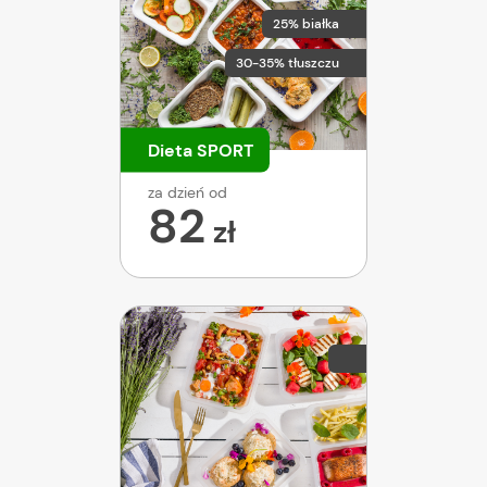
25% białka
30-35% tłuszczu
Dieta SPORT
za dzień od
82
zł