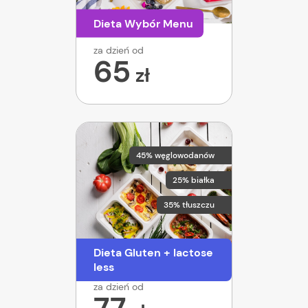
Dieta Wybór Menu
za dzień od
65
zł
45% węglowodanów
25% białka
35% tłuszczu
Dieta Gluten + lactose
less
za dzień od
77