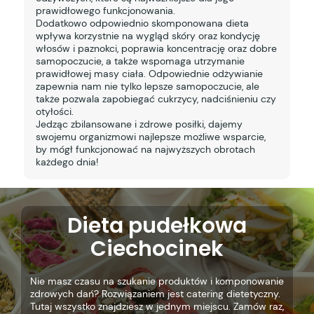
prawidłowego funkcjonowania.
Dodatkowo odpowiednio skomponowana dieta
wpływa korzystnie na wygląd skóry oraz kondycję
włosów i paznokci, poprawia koncentrację oraz dobre
samopoczucie, a także wspomaga utrzymanie
prawidłowej masy ciała. Odpowiednie odżywianie
zapewnia nam nie tylko lepsze samopoczucie, ale
także pozwala zapobiegać cukrzycy, nadciśnieniu czy
otyłości.
Jedząc zbilansowane i zdrowe posiłki, dajemy
swojemu organizmowi najlepsze możliwe wsparcie,
by mógł funkcjonować na najwyższych obrotach
każdego dnia!
Dieta pudełkowa
Ciechocinek
Nie masz czasu na szukanie produktów i komponowanie
zdrowych dań? Rozwiązaniem jest catering dietetyczny.
Tutaj wszystko znajdziesz w jednym miejscu. Zamów raz,