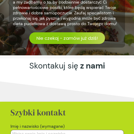
a my zadbamy o to, by codziennie dostarczyć Ci
pełnowartościowe posiłki, które będą wspierać Twoje
zdrowie i dobre samopoczucie. Zaufaj specjalistom i
przekonaj się, jak pyszna i wygodna może być zdrowa
dieta pudełkowa z dostawą prosto do Twojego domu!
Nie czekaj - zamów już dziś!
Skontakuj się
z nami
Szybki kontakt
Imię i nazwisko (wymagane)