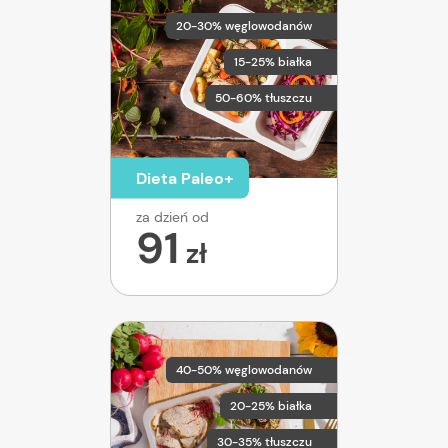
20-30% węglowodanów
15-25% białka
50-60% tłuszczu
Dieta Paleo+
za dzień od
91
zł
40-50% węglowodanów
20-25% białka
30-35% tłuszczu