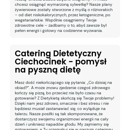
chcesz osiągnąć wymarzoną sylwetkę? Nasze plany
żywieniowe zostały stworzone z myślą o różnorakich
– od diet niskokalorycznych, przez ketogeniczne, po
wegetariańskie. Wspólnie osiągniemy Twoje
zdrowotne cele – zadbamy o to, abyś zawsze był
pełen energii i gotowy na codzienne wyzwania.
Catering Dietetyczny
Ciechocinek - pomysł
na pyszną dietę
Masz dość niekończącego się pytania: „Co dzisiaj na
obiad?”. A może znowu zjedzenie czegoś zdrowego
kończy się pizzą, bo przecież nie było czasu na
gotowanie? Z Dietykietą skończą się Twoje problemy!
Dzięki nam jesz zdrowo, smacznie i bez stresu i nie
będziesz musiał zastanawiać się, co wyląduje na
talerzu. Nasze posiłki są tak skomponowane, że
dostarczysz swojemu organizmowi energii na cały
dzień i unikniesz napadów głodu. My zajmiemy się
gotowaniem, a Ty rozsmakuj się w naszym cateringu