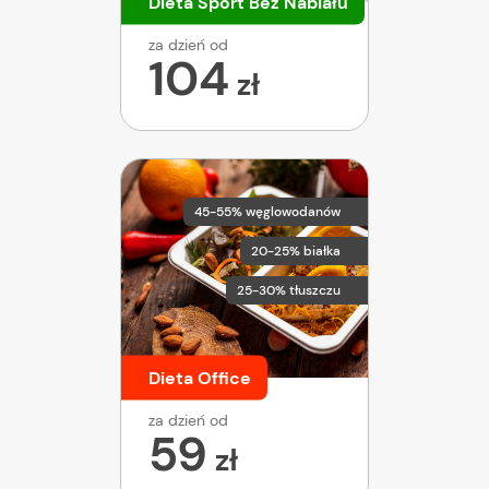
Dieta Sport Bez Nabiału
za dzień od
104
zł
45-55% węglowodanów
20-25% białka
25-30% tłuszczu
Dieta Office
za dzień od
59
zł