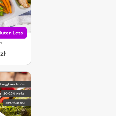
luten Less
od
zł
% węglowodanów
20-25% białka
35% tłuszczu