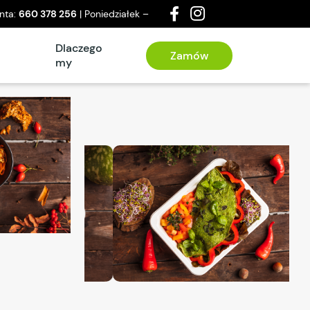
enta:
660 378 256
| Poniedziałek –
a
Dlaczego
Zamów
my