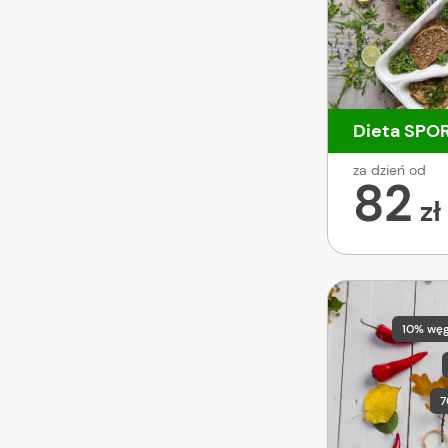
Dieta SPO
za dzień od
82
zł
10% wę
7