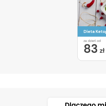
Dieta Keto
za dzień od
83
zł
Dlaczego mi