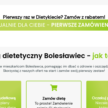
Pierwszy raz w Dietykiecie? Zamów z rabatem!
JALNIE DLA CIEBIE -
PIERWSZE ZAMÓWIEN
 dietetyczny Bolesławiec -
jak 
ów mieszkańcom Bolesławca, pomagając im dbać o zdrowie i oszczędz
Skorzystaj z naszych ofert na start i zamów swój pierwszy zestaw!
pudełkową
Oczekuj 
Zamów dietę
 plany
Niezale
To proste! Zamówienie
ierz dietę,
któr