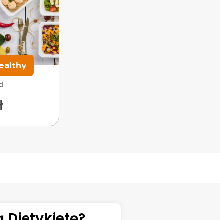
ealthy
od
ł
 Dietykietę?