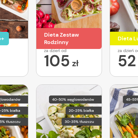
Dieta Zestaw
o+
Dieta 
Rodzinny
za dzień od
za dzień 
105
52
zł
glowodanów
40-50% węglowodanów
45-55
-25% białka
20-25% białka
5% tłuszczu
30-35% tłuszczu