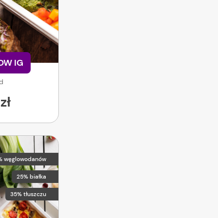
LOW IG
od
zł
% węglowodanów
25% białka
35% tłuszczu