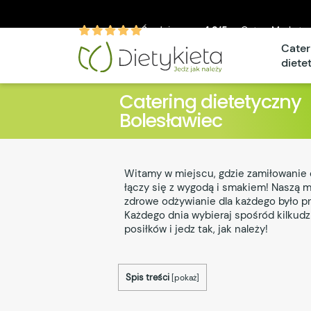
Średnia ocen
4.9/5
w CateroMarket.p
Cater
diete
Catering dietetyczny
Bolesławiec
Witamy w miejscu, gdzie zamiłowanie 
łączy się z wygodą i smakiem! Naszą mi
zdrowe odżywianie dla każdego było pr
Każdego dnia wybieraj spośród kilkudz
posiłków i jedz tak, jak należy!
Spis treści
[
pokaż
]