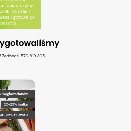
cu, dostarczymy
osiłki na czas -
ieże i gotowe do
spożycia.
rzygotowaliśmy
b! Zadzwoń:
570 819 305
% węglowodanów
20-25% białka
30-35% tłuszczu