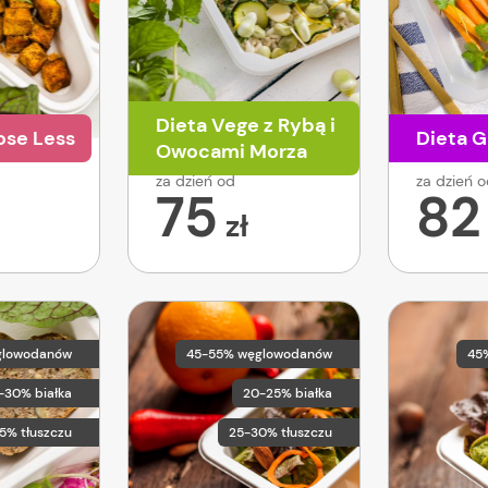
Dieta Vege z Rybą i
ose Less
Dieta G
Owocami Morza
za dzień od
za dzień 
75
82
zł
glowodanów
45-55% węglowodanów
45
-30% białka
20-25% białka
5% tłuszczu
25-30% tłuszczu