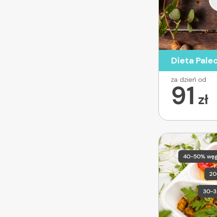
Dieta Pale
za dzień od
91
zł
40-50% wę
20
30-3