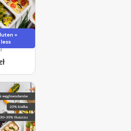
luten +
 less
od
zł
% węglowodanów
20% białka
30-35% tłuszczu