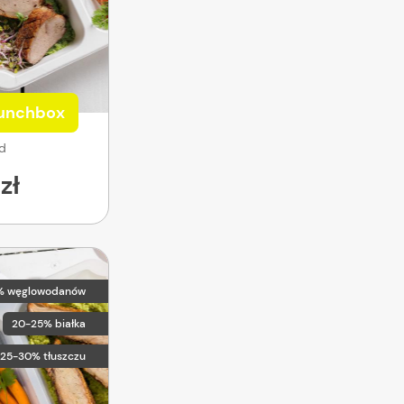
Lunchbox
od
zł
% węglowodanów
20-25% białka
25-30% tłuszczu