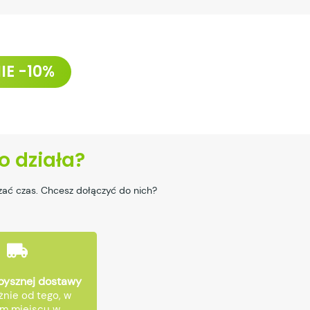
IE -10%
to działa?
ać czas. Chcesz dołączyć do nich?
pysznej dostawy
żnie od tego, w
ym miejscu w