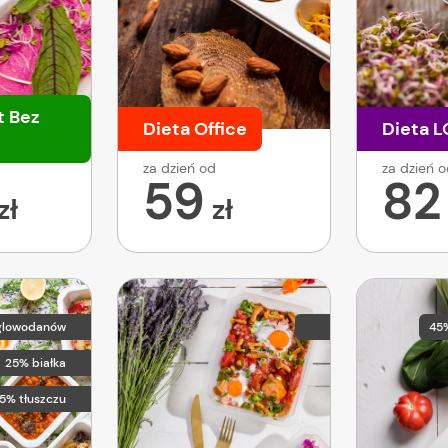
t Bez
Dieta Office
Dieta 
za dzień od
za dzień 
59
82
zł
zł
glowodanów
45
25% białka
5% tłuszczu