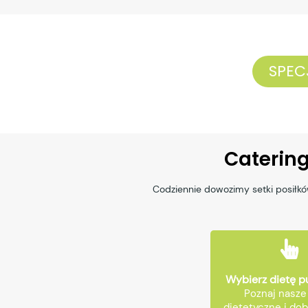
SPEC
Catering
Codziennie dowozimy setki posiłk
Wybierz dietę 
Poznaj nasze
dietetyczne i dob