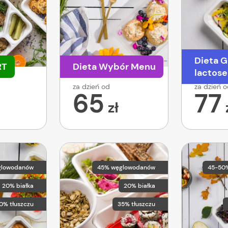
Dieta G
RT
Dieta Wybór Menu
lactose
za dzień od
za dzień 
65
77
zł
glowodanów
45% węglowodanów
45-50
20% białka
20% białka
0% tłuszczu
35% tłuszczu