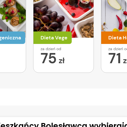
geniczna
Dieta Vege
Dieta H
za dzień od
za dzień 
75
71
zł
z
eszkańcy Bolesławca wybierają