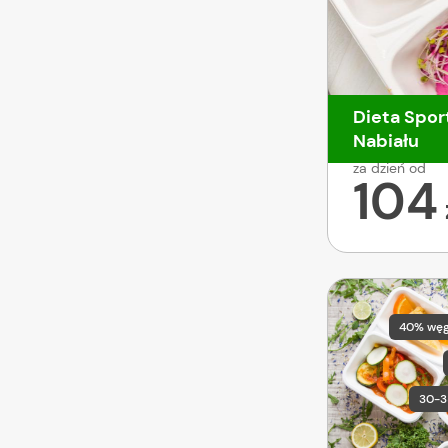
Dieta Spor
Nabiału
za dzień od
104
40% wę
30-3