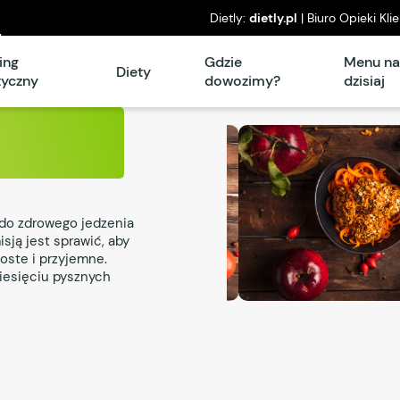
Dietly:
dietly.pl
| Biuro Opieki Kli
l
piątek: 8°° – 16°°
ing
Gdzie
Menu n
Diety
tyczny
dowozimy?
dzisiaj
do zdrowego jedzenia
sją jest sprawić, aby
oste i przyjemne.
iesięciu pysznych