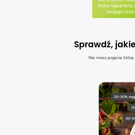
która najbardziej
Twojego stylu
Sprawdź, jaki
Nie masz pojęcia, któr
20-30% wę
1
50-6