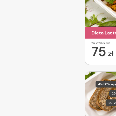
Dieta Lact
za dzień od
75
zł
45-50% wę
25
20-2