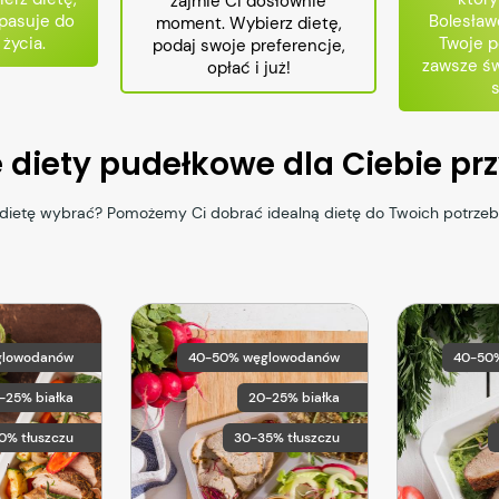
zajmie Ci dosłownie
 pasuje do
Bolesław
moment. Wybierz dietę,
 życia.
Twoje p
podaj swoje preferencje,
zawsze św
opłać i już!
e diety pudełkowe dla Ciebie p
ą dietę wybrać? Pomożemy Ci dobrać idealną dietę do Twoich potrze
glowodanów
40-50% węglowodanów
40-50
5-25% białka
20-25% białka
0% tłuszczu
30-35% tłuszczu