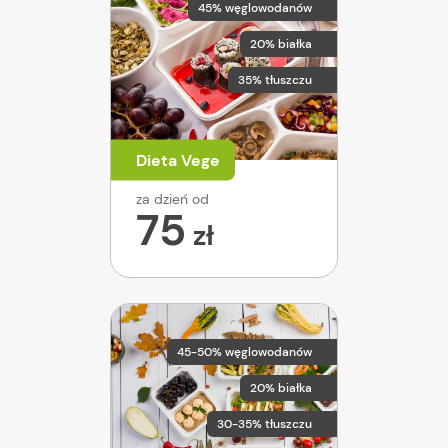
45% węglowodanów
20% białka
35% tłuszczu
Dieta Vege
za dzień od
75
zł
45-50% węglowodanów
20% białka
30-35% tłuszczu