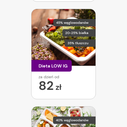
45% węglowodanów
20-25% białka
35% tłuszczu
Dieta LOW IG
za dzień od
82
zł
40% węglowodanów