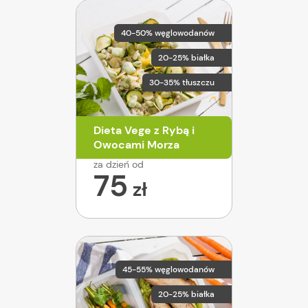
40-50% węglowodanów
20-25% białka
30-35% tłuszczu
Dieta Vege z Rybą i
Owocami Morza
za dzień od
75
zł
45-55% węglowodanów
20-25% białka