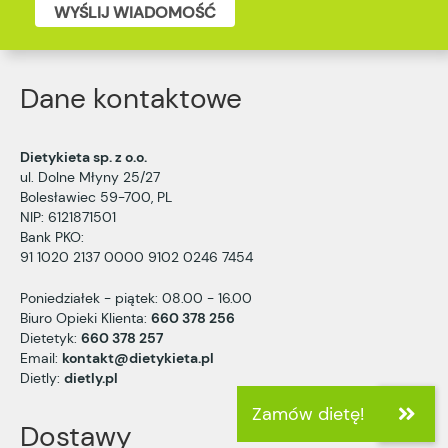
WYŚLIJ WIADOMOŚĆ
Dane kontaktowe
Dietykieta sp. z o.o.
ul. Dolne Młyny 25/27
Bolesławiec 59-700, PL
NIP: 6121871501
Bank PKO:
91 1020 2137 0000 9102 0246 7454
Poniedziałek - piątek: 08.00 - 16.00
Biuro Opieki Klienta:
660 378 256
Dietetyk:
660 378 257
Email:
kontakt@dietykieta.pl
Dietly:
dietly.pl
Dostawy