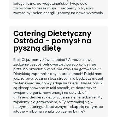
ketogeniczne, po wegetariańskie. Twoje cele
zdrowotne to nasza misja – zadbamy o to, abyś
zawsze był pełen energii i gotowy na nowe wyzwania.
Catering Dietetyczny
Ostróda - pomysł na
pyszną dietę
Brak Ci już pomysłów na obiad? A może znowu
zjedzenie czegoś pełnowartościowego kończy się
pizzą, bo przecież nikt nie ma czasu na gotowanie? Z
Dietykietą zapomnisz o tych problemach! Dzięki nam
jesz zdrowo, pysznie i bez stresu i nie będziesz musiał
zastanawiać się, co wyląduje na talerzu. Nasze posiłki
są skomponowane w taki sposób, że dostarczysz
swojemu organizmowi energii na cały dzień i
unikniesz desperackiego rzucania się na jedzenie. My
zajmiemy się gotowaniem, a Ty rozsmakuj się w
naszym cateringu dietetycznym i skup się na tym, co
istotne – albo na serialu, bo czemu by nie?