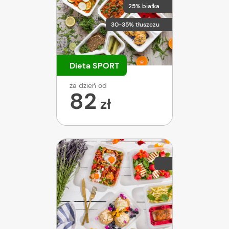
25% białka
30-35% tłuszczu
Dieta SPORT
za dzień od
82
zł