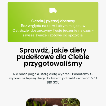
Oczekuj pysznej dostawy
Bez względu na to, w którym miejscu w
Ostródzie, dostarczymy Twoje jedzenie na czas -
zawsze świeże i gotowe do spożycia.
Sprawdź, jakie diety
pudełkowe dla Ciebie
przygotowaliśmy
Nie masz pojęcia, którą dietę wybrać? Pomożemy Ci
wybrać najlepszą dietę do Twoich potrzeb! Zadzwoń:
570
819 305