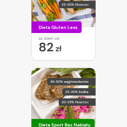
25-30% tłuszczu
Dieta Gluten Less
za dzień od
82
zł
45-50% węglowodanów
25-30% białka
20-25% tłuszczu
Dieta Sport Bez Nabiału