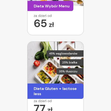
Dieta Wybór Menu
za dzień od
65
zł
45% węglowodanów
25% białka
35% tłuszczu
Dieta Gluten + lactose
less
za dzień od
77
zł