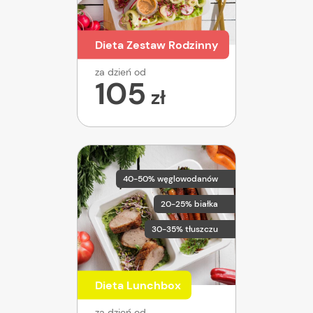
Dieta Zestaw Rodzinny
za dzień od
105
zł
40-50% węglowodanów
20-25% białka
30-35% tłuszczu
Dieta Lunchbox
za dzień od