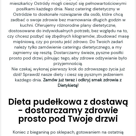
mieszkańcy Ostródy mogli cieszyć się pełnowartościowymi
posiłkami każdego dnia. Nasz catering dietetyczny w
Ostródzie to doskonałe rozwiązanie dla osób, które chcą
zadbać o swoje zdrowie bez marnowania długich godzin w
kuchni. Oferujemy różnorodne plany dietetyczne,
dostosowane do indywidualnych potrzeb, bez względu na to,
czy chcesz pozbyć się zbędnych kilogramów, zbudować masę
mięśniową, czy po prostu jeść zdrowo. Do Twoich zadań
należy tylko zamówienie cateringu dietetycznego, a my
zajmiemy się resztą. Dostarczamy świeże, pyszne posiłki
prosto pod drzwi, pilnując tego, aby zdrowe odżywianie było
przyjemnością.
Nie czekaj, wykonaj pierwszy krok do zdrowszego życia już
dziś! Sprawdź nasze diety i ciesz się pysznym jedzeniem
każdego dnia.
Zamów już teraz i odkryj smak zdrowia z
Dietykietą!
Dieta pudełkowa z dostawą
- dostarczamy zdrowie
prosto pod Twoje drzwi
Koniec z bieganiną po sklepach, gotowaniem na ostatnią