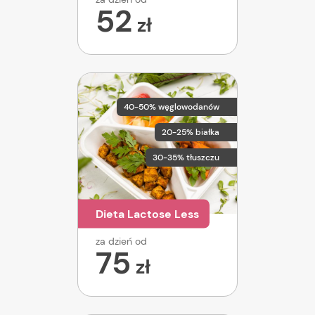
52
zł
40-50% węglowodanów
20-25% białka
30-35% tłuszczu
Dieta Lactose Less
za dzień od
75
zł