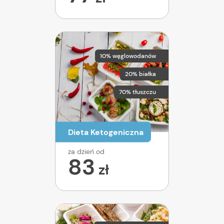
10% węglowodanów
20% białka
70% tłuszczu
Dieta Ketogeniczna
za dzień od
83
zł