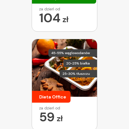
za dzień od
104
zł
45-55% węglowodanów
20-25% białka
25-30% tłuszczu
Dieta Office
za dzień od
59
zł