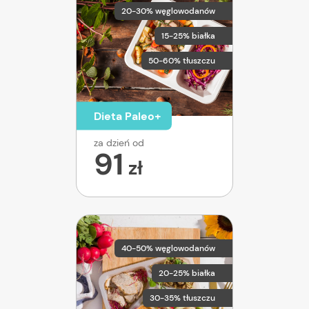
20-30% węglowodanów
15-25% białka
50-60% tłuszczu
Dieta Paleo+
za dzień od
91
zł
40-50% węglowodanów
20-25% białka
30-35% tłuszczu