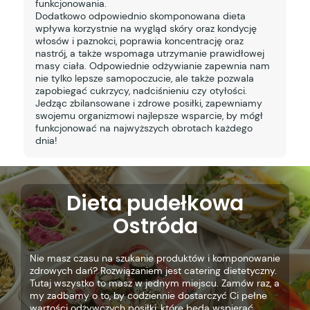
funkcjonowania.
Dodatkowo odpowiednio skomponowana dieta
wpływa korzystnie na wygląd skóry oraz kondycję
włosów i paznokci, poprawia koncentrację oraz
nastrój, a także wspomaga utrzymanie prawidłowej
masy ciała. Odpowiednie odżywianie zapewnia nam
nie tylko lepsze samopoczucie, ale także pozwala
zapobiegać cukrzycy, nadciśnieniu czy otyłości.
Jedząc zbilansowane i zdrowe posiłki, zapewniamy
swojemu organizmowi najlepsze wsparcie, by mógł
funkcjonować na najwyższych obrotach każdego
dnia!
Dieta pudełkowa
Ostróda
Nie masz czasu na szukanie produktów i komponowanie
zdrowych dań? Rozwiązaniem jest catering dietetyczny.
Tutaj wszystko to masz w jednym miejscu. Zamów raz, a
my zadbamy o to, by codziennie dostarczyć Ci pełne
wartości odżywczych posiłki, które będą wspierać